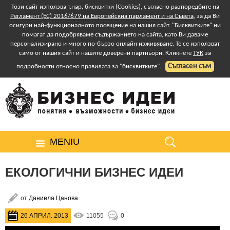
Този сайт използва т.нар. бисквитки (Cookies), съгласно разпоредбите на
Регламент (ЕС) 2016/679 на Европейския парламент и на Съвета
, за да Ви
осигури най-функционалното посещение на нашия сайт. "Бисквитките" ни
помагат да подобряваме съдържанието на сайта, като Ви даваме
персонализирано и много по-бързо онлайн изживяване. Те се използват
само от нашия сайт и нашите доверени партньори. Кликнете
ТУК
за
Съгласен съм
подробности относно правилата за "бисквитките".
MENIU
ЕКОЛОГИЧНИ БИЗНЕС ИДЕИ
от
Даниела Цанова
26 АПРИЛ. 2013
11055
0