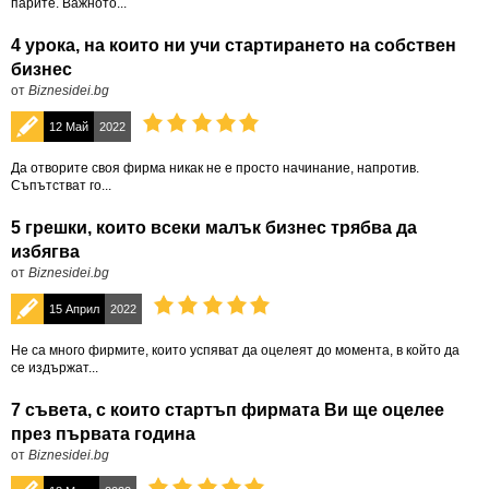
парите. Важното...
4 урока, на които ни учи стартирането на собствен
бизнес
от
Biznesidei.bg
12 Май
2022
Да отворите своя фирма никак не е просто начинание, напротив.
Съпътстват го...
5 грешки, които всеки малък бизнес трябва да
избягва
от
Biznesidei.bg
15 Април
2022
Не са много фирмите, които успяват да оцелеят до момента, в който да
се издържат...
7 съвета, с които стартъп фирмата Ви ще оцелее
през първата година
от
Biznesidei.bg