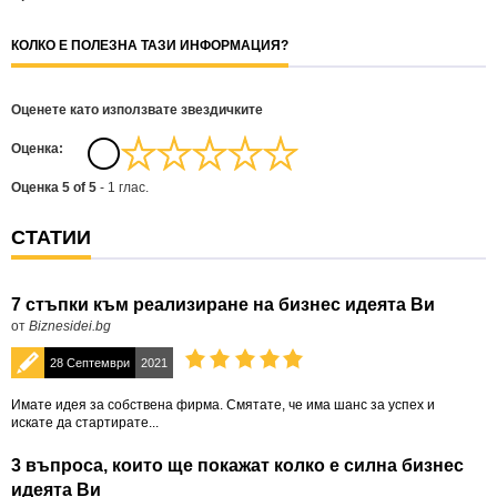
КОЛКО Е ПОЛЕЗНА ТАЗИ ИНФОРМАЦИЯ?
Оценете като използвате звездичките
Oценка:
Оценка
5
of
5
-
1
глас.
СТАТИИ
7 стъпки към реализиране на бизнес идеята Ви
от
Biznesidei.bg
28 Септември
2021
Имате идея за собствена фирма. Смятате, че има шанс за успех и
искате да стартирате...
3 въпроса, които ще покажат колко е силна бизнес
идеята Ви