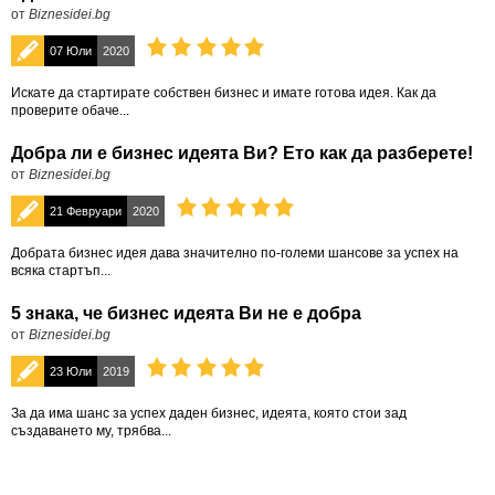
от
Biznesidei.bg
07 Юли
2020
Искате да стартирате собствен бизнес и имате готова идея. Как да
проверите обаче...
Добра ли е бизнес идеята Ви? Ето как да разберете!
от
Biznesidei.bg
21 Февруари
2020
Добрата бизнес идея дава значително по-големи шансове за успех на
всяка стартъп...
5 знака, че бизнес идеята Ви не е добра
от
Biznesidei.bg
23 Юли
2019
За да има шанс за успех даден бизнес, идеята, която стои зад
създаването му, трябва...