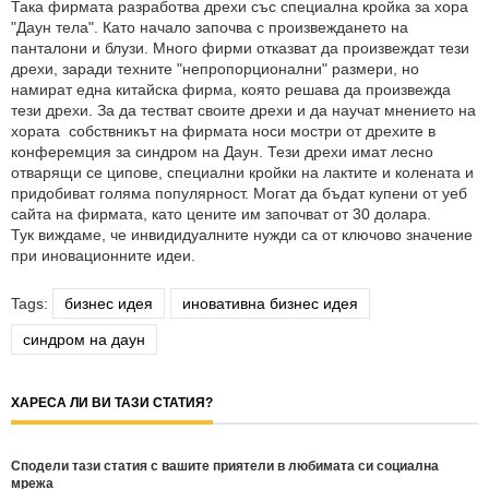
Така фирмата разработва дрехи със специална кройка за хора
"Даун тела". Като начало започва с произвеждането на
панталони и блузи. Много фирми отказват да произвеждат тези
дрехи, заради техните "непропорционални" размери, но
намират една китайска фирма, която решава да произвежда
тези дрехи. За да тестват своите дрехи и да научат мнението на
хората собствникът на фирмата носи мостри от дрехите в
конферемция за синдром на Даун. Тези дрехи имат лесно
отварящи се ципове, специални кройки на лактите и колената и
придобиват голяма популярност. Могат да бъдат купени от уеб
сайта на фирмата, като цените им започват от 30 долара.
Тук виждаме, че инвидидуалните нужди са от ключово значение
при иновационните идеи.
Tags:
бизнес идея
иновативна бизнес идея
синдром на даун
ХАРЕСА ЛИ ВИ ТАЗИ СТАТИЯ?
Сподели тази статия с вашите приятели в любимата си социална
мрежа