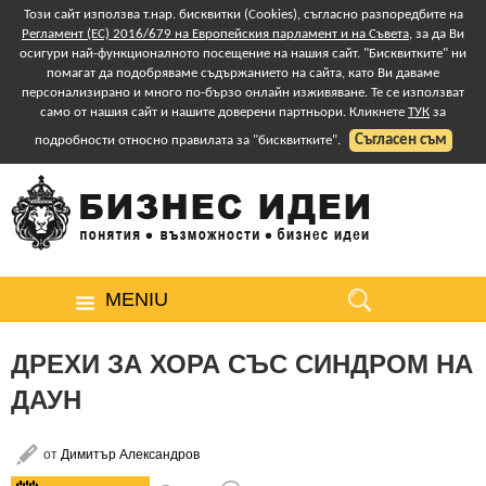
Този сайт използва т.нар. бисквитки (Cookies), съгласно разпоредбите на
Регламент (ЕС) 2016/679 на Европейския парламент и на Съвета
, за да Ви
осигури най-функционалното посещение на нашия сайт. "Бисквитките" ни
помагат да подобряваме съдържанието на сайта, като Ви даваме
персонализирано и много по-бързо онлайн изживяване. Те се използват
само от нашия сайт и нашите доверени партньори. Кликнете
ТУК
за
Съгласен съм
подробности относно правилата за "бисквитките".
MENIU
ДРЕХИ ЗА ХОРА СЪС СИНДРОМ НА
ДАУН
от
Димитър Александров