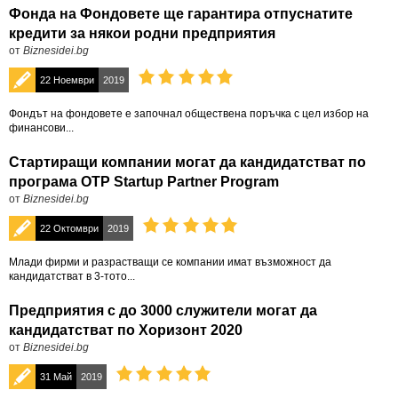
Фонда на Фондовете ще гарантира отпуснатите
кредити за някои родни предприятия
от
Biznesidei.bg
22 Ноември
2019
Фондът на фондовете е започнал обществена поръчка с цел избор на
финансови...
Стартиращи компании могат да кандидатстват по
програма OTP Startup Partner Program
от
Biznesidei.bg
22 Октомври
2019
Млади фирми и разрастващи се компании имат възможност да
кандидатстват в 3-тото...
Предприятия с до 3000 служители могат да
кандидатстват по Хоризонт 2020
от
Biznesidei.bg
31 Май
2019