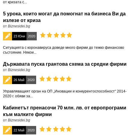
от кризата с...
5 урока, които могат да помогнат на бизнеса Ви да
излезе от криза
от
Biznesidei.bg
23 Юни
2020
Ситуацията с коронавируса доведе много фирми до тежко финансово
състояние. Някои...
Държавата пуска грантова схема за средни фирми
от
Biznesidei.bg
26 Май
2020
Управляващият орган на ОП „Иновации и конкурентоспособност“ 2014-
2020 г. обяви за...
Кабинетът пренасочи 70 млн. лв. от европрограми
към малките фирми
от
Biznesidei.bg
22 Май
2020