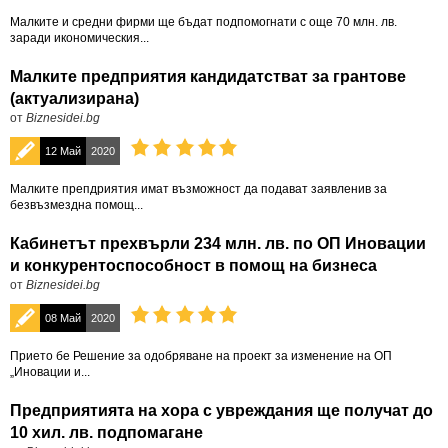
Малките и средни фирми ще бъдат подпомогнати с още 70 млн. лв.
заради икономическия...
Малките предприятия кандидатстват за грантове
(актуализирана)
от
Biznesidei.bg
12 Май
2020
Малките препдриятия имат възможност да подават заявленив за
безвъзмездна помощ...
Кабинетът прехвърли 234 млн. лв. по ОП Иновации
и конкурентоспособност в помощ на бизнеса
от
Biznesidei.bg
08 Май
2020
Прието бе Решение за одобряване на проект за изменение на ОП
„Иновации и...
Предприятията на хора с увреждания ще получат до
10 хил. лв. подпомагане