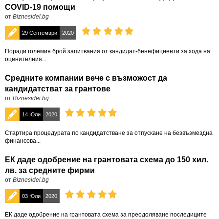
COVID-19 помощи
от
Biznesidei.bg
29 Септември
2020
Поради големия брой запитвания от кандидат-бенефициенти за хода на
оценителния...
Средните компании вече с възможост да
кандидатстват за грантове
от
Biznesidei.bg
14 Юли
2020
Стартира процедурата по кандидатстване за отпускане на безвъзмездна
финансова...
ЕК даде одобрение на грантовата схема до 150 хил.
лв. за средните фирми
от
Biznesidei.bg
03 Юли
2020
ЕК даде одобрение на грантовата схема за преодоляване последиците