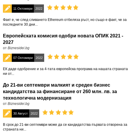
11 Октомври
2022
Факт е, че след сливането Ethereum отбеляза ръст, но също е факт, че за
последните 30 дни...
Европейската комисия одобри новата ОПИК 2021 -
2027
от
Biznesidei.bg
07 Октомври
2022
ЕК даде одобрение и за 4-тата европейска програма на нашата страната
ни от...
До 21-ви септември малкият и среден бизнес
кандидатства за финансиране от 260 млн. лв. за
технологична модернизация
от
Biznesidei.bg
30 Август
2022
В срок до 21-ви септември може да се кандидатства първата отворена за
страната ни...