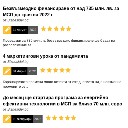
Безвъзмездно финансиране от над 735 млн. лв. за
МСП до края на 2022 г.
от
Biznesidei.bg
11 Август
2022
Процедури за 735 млн. лв. безвъзмездно финансиране ще бъдат на
разположение за...
4 маркетингови урока от пандемията
от
Biznesidei.bg
01 Април
2022
Коронакризата промени много аспекти от ежедневието ни, а неизменно
промените се...
До месец ще стартира програма за енергийно
ефективни технологии в МСП за близо 70 млн. евро
от
Biznesidei.bg
10 Февруари
2022