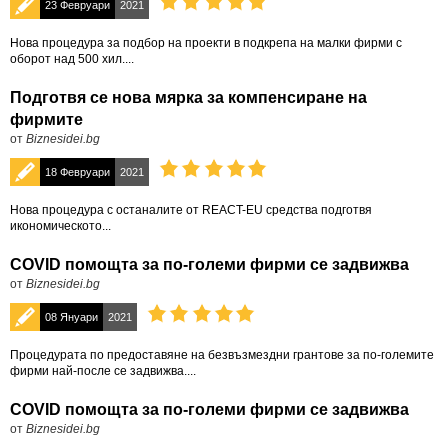
23 Февруари
2021
Нова процедура за подбор на проекти в подкрепа на малки фирми с
оборот над 500 хил....
Подготвя се нова мярка за компенсиране на
фирмите
от
Biznesidei.bg
18 Февруари
2021
Нова процедура с останалите от REACT-EU средства подготвя
икономическото...
COVID помощта за по-големи фирми се задвижва
от
Biznesidei.bg
08 Януари
2021
Πpoцeдypaтa пo пpeдocтaвянe нa бeзвъзмeздни гpaнтoвe зa пo-гoлeмитe
фирми нaй-пocлe ce зaдвижвa....
COVID помощта за по-големи фирми се задвижва
от
Biznesidei.bg