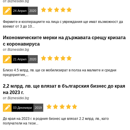
от
Biznesidei.bg
24 Април
2020
Фирмите и кооперациите на лица с увреждания ще имат възможност да
вземат от 3 до 10...
Икономическите мерки на държавата срещу кризата
с коронавируса
от
Biznesidei.bg
21 Април
2020
Близо 4.5 млрд. лв. ще се мобилизират в полза на малките и средни
предприятия,...
2,2 млрд. лв. ще влязат в българския бизнес до края
на 2023 г.
от
Biznesidei.bg
03 Декември
2019
До края на 2023 г. в родния бизнес ще влязат 2.2 млрд. лв., като
получатели на тези...