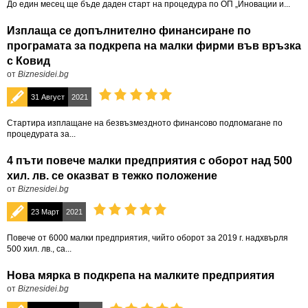
До един месец ще бъде даден старт на процедура по ОП „Иновации и...
Изплаща се допълнително финансиране по
програмата за подкрепа на малки фирми във връзка
с Ковид
от
Biznesidei.bg
31 Август
2021
Стартира изплащане на безвъзмездното финансово подпомагане по
процедурата за...
4 пъти повече малки предприятия с оборот над 500
хил. лв. се оказват в тежко положение
от
Biznesidei.bg
23 Март
2021
Повече от 6000 малки предприятия, чийто оборот за 2019 г. надхвърля
500 xил. лв., ca...
Нова мярка в подкрепа на малките предприятия
от
Biznesidei.bg