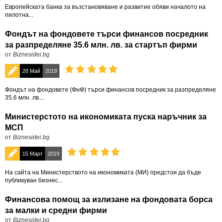
Европейската банка за възстановяване и развитие обяви началото на
пилотна...
Фондът на фондовете търси финансов посредник
за разпределяне 35.6 млн. лв. за стартъп фирми
от
Biznesidei.bg
28 Май
2019
Фондът на фондовете (ФнФ) търси финансов посредник за разпределяне
35.6 млн. лв....
Министерстото на икономиката пуска наръчник за
МСП
от
Biznesidei.bg
15 Март
2019
На сайта на Министерството на икономиката (МИ) предстои да бъде
публикуван бизнес...
Финансова помощ за излизане на фондовата борса
за малки и средни фирми
от
Biznesidei.bg