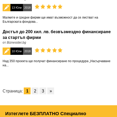
13 Юли
2018
Малките и средни фирми ще имат възможност да се листват на
Българската фондова...
Достъп до 200 хил. лв. безвъзмездно финансиране
за стартъп фирми
от
Biznesidei.bg
10 Юли
2018
Над 350 проекта ще получат финансиране по процедура „Насърчаване
на...
Страница:
1
2
3
»
Изтеглете БЕЗПЛАТНО Специално