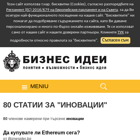
Този сайт използва т.нар. бисквитки (Cookies), съгласно разпоредбите на
Регламент (ЕС) 2016/679 на Европейския парламент и на Съвета
, за да Ви
осигури най-функционалното посещение на нашия сайт. "Бисквитките" ни
помагат да подобряваме съдържанието на сайта, като Ви даваме
персонализирано и много по-бързо онлайн изживяване. Те се използват
само от нашия сайт и нашите доверени партньори. Кликнете
ТУК
за
Съгласен съм
подробности относно правилата за "бисквитките".
MENIU
80 СТАТИИ ЗА "ИНОВАЦИИ"
80
членове намерени при търсене
иновации
Да купувате ли Ethereum сега?
от
Biznesidei.bg