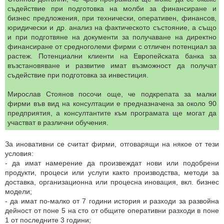
съдействие при подготовка на молби за финансиране и
бизнес предложения, при технически, оперативен, финансов,
юридически и др. анализ на фактическото състояние, а също
и при подготвяне на документи за получаване на директно
финансиране от средноголеми фирми с отличен потенциал за
растеж. Потенциални клиенти на Европейската банка за
възстановяване и развитие имат възможност да получат
съдействие при подготовка за инвестиция.
Мирослав Стоянов посочи още, че подкрепата за малки
фирми във вид на консултации е предназначена за около 90
предприятия, а консултантите към програмата ще могат да
участват в различни обучения.
За иновативни се считат фирми, отговарящи на някое от тези
условия:
- да имат намерение да произвеждат нови или подобрени
продукти, процеси или услуги както производства, методи за
доставка, организационна или процесна иновация, вкл. бизнес
модели;
- да имат по-малко от 7 години история и разходи за развойна
дейност от поне 5 на сто от общите оперативни разходи в поне
1 от последните 3 години;