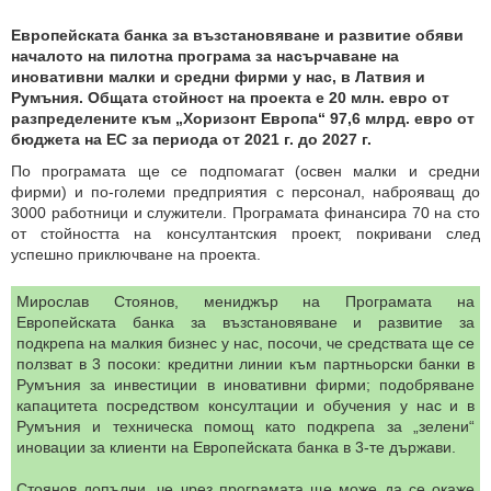
Европейската банка за възстановяване и развитие обяви
началото на пилотна програма за насърчаване на
иновативни малки и средни фирми у нас, в Латвия и
Румъния. Общата стойност на проекта е 20 млн. евро от
разпределените към „Хоризонт Европа“ 97,6 млрд. евро от
бюджета на ЕС за периода от 2021 г. до 2027 г.
По програмата ще се подпомагат (освен малки и средни
фирми) и по-големи предприятия с персонал, наброяващ до
3000 работници и служители. Програмата финансира 70 на сто
от стойността на консултантския проект, покривани след
успешно приключване на проекта.
Мирослав Стоянов, мениджър на Програмата на
Европейската банка за възстановяване и развитие за
подкрепа на малкия бизнес у нас, посочи, че средствата ще се
ползват в 3 посоки: кредитни линии към партньорски банки в
Румъния за инвестиции в иновативни фирми; подобряване
капацитета посредством консултации и обучения у нас и в
Румъния и техническа помощ като подкрепа за „зелени“
иновации за клиенти на Европейската банка в 3-те държави.
Стоянов допълни, че чрез програмата ще може да се окаже