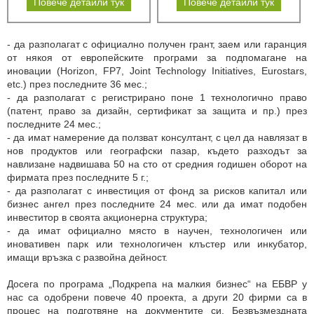
Повече детайли тук
Повече детайли тук
- да разполагат с официално получен грант, заем или гаранция
от някоя от европейските програми за подпомагане на
иновации (Horizon, FP7, Joint Technology Initiatives, Eurostars,
etc.) през последните 36 мес.;
- да разполагат с регистрирано поне 1 технологично право
(патент, право за дизайн, сертификат за защита и пр.) през
последните 24 мес.;
- да имат намерение да ползват консултант, с цел да навлязат в
нов продуктов или географски пазар, където разходът за
навлизане надвишава 50 на сто от средния годишен оборот на
фирмата през последните 5 г.;
- да разполагат с инвестиция от фонд за рисков капитал или
бизнес ангел през последните 24 мес. или да имат подобен
инвеститор в своята акционерна структура;
- да имат официално място в научен, технологичен или
иновативен парк или технологичен клъстер или инкубатор,
имащи връзка с развойна дейност.
Досега по програма „Подкрепа на малкия бизнес“ на ЕБВР у
нас са одобрени повече 40 проекта, а други 20 фирми са в
процес на подготвяне на документите си. Безвъзмездната