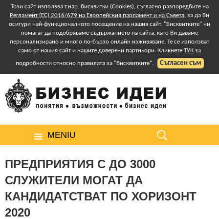
Този сайт използва т.нар. бисквитки (Cookies), съгласно разпоредбите на
Регламент (ЕС) 2016/679 на Европейския парламент и на Съвета
, за да Ви
осигури най-функционалното посещение на нашия сайт. "Бисквитките" ни
помагат да подобряваме съдържанието на сайта, като Ви даваме
персонализирано и много по-бързо онлайн изживяване. Те се използват
само от нашия сайт и нашите доверени партньори. Кликнете
ТУК
за
Съгласен съм
подробности относно правилата за "бисквитките".
MENIU
ПРЕДПРИЯТИЯ С ДО 3000
СЛУЖИТЕЛИ МОГАТ ДА
КАНДИДАТСТВАТ ПО ХОРИЗОНТ
2020