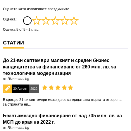
Оценете като използвате звездичките
Oценка:
Оценка
5
of
5
-
1
глас.
СТАТИИ
До 21-ви септември малкият и среден бизнес
кандидатства за финансиране от 260 млн. лв. за
технологична модернизация
от
Biznesidei.bg
30 Август
2022
В срок до 21-ви септември може да се кандидатства първата отворена
за страната ни...
Безвъзмездно финансиране от над 735 млн. лв. за
МСП до края на 2022 г.
от
Biznesidei.bg