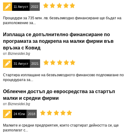
11 Август
2022
Процедури за 735 млн. лв. безвъзмездно финансиране ще бъдат на
разположение за...
Изплаща се допълнително финансиране по
програмата за подкрепа на малки фирми във
връзка с Ковид
от
Biznesidei.bg
31 Август
2021
Стартира изплащане на безвъзмездното финансово подпомагане по
процедурата за...
Облекчен достъп до евросредства за стартъп
малки и средни фирми
от
Biznesidei.bg
24 Юли
2018
Малките и средни предприятия, които стартират дейността си, ще
разполагат с...