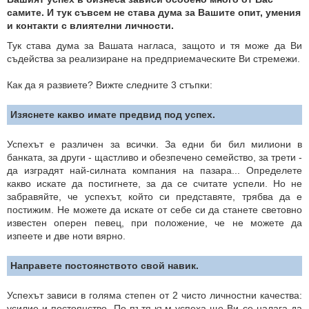
самите. И тук съвсем не става дума за Вашите опит, умения
и контакти с влиятелни личности.
Тук става дума за Вашата нагласа, защото и тя може да Ви
съдейства за реализиране на предприемаческите Ви стремежи.
Как да я развиете? Вижте следните 3 стъпки:
Изяснете какво имате предвид под успех.
Успехът е различен за всички. За едни би бил милиони в
банката, за други - щастливо и обезпечено семейство, за трети -
да изградят най-силната компания на пазара... Определете
какво искате да постигнете, за да се считате успели. Но не
забравяйте, че успехът, който си представяте, трябва да е
постижим. Не можете да искате от себе си да станете световно
известен оперен певец, при положение, че не можете да
изпеете и две ноти вярно.
Направете постоянството свой навик.
Успехът зависи в голяма степен от 2 чисто личностни качества:
усилие и постоянство. По пътя към успеха ще Ви се налага да