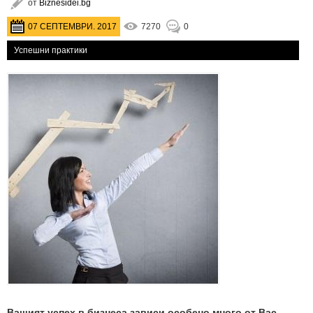
от
Biznesidei.bg
07 СЕПТЕМВРИ. 2017
7270
0
Успешни практики
Вашият успех в бизнеса зависи особено много от Вас