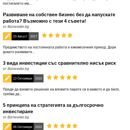
постигането им,...
Развиване на собствен бизнес без да напускате
работа? Възможно с тези 4 съвета!
от
Biznesidei.bg
23 Август
2017
Предимството на постоянната работа е ежемесечния приход. Дори
докато развивате...
3 вида инвестиции със сравнително нисък риск
от
Biznesidei.bg
13 Октомври
2022
Преди да вземете решение на вложите парите си в каквото и да било,
трябва да...
5 принципа на стратегията за дългосрочно
инвестиране
от
Biznesidei.bg
06 Октомври
2022