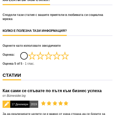
ХАРЕСА ЛИ ВИ ТАЗИ СТАТИЯ?
Сподели тази статия с вашите приятели в любимата си социална
мрежа
КОЛКО Е ПОЛЕЗНА ТАЗИ ИНФОРМАЦИЯ?
Оценете като използвате звездичките
Oценка:
Оценка
5
of
5
-
1
глас.
СТАТИИ
Как сами се спъвате по пътя към бизнес успеха
от
Biznesidei.bg
17 Декември
2019
За да реализирате целите си е важно от една страна да се борите за