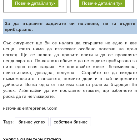
Повече детайли тук
Повече детайли тук
За да вършите задачите си по-лесно, не ги съдете
прибързано.
Със сигурност ще Ви се налага да свършите не едно и две
неща, които няма да изглеждат особено полезни на пръв
поглед. Ще се налага да правите опити и да се проваляте
нееднократно. По-важното обаче е да не съдите прибързано за
нито една своя задача. Не поставяйте етикет безсмислена,
неизпълнима, досадна, ненужна... Старайте се да виждате
възможностите, шансовете, ползите дори и в най-нищожните
дейности. Всяка една от тях има своята роля за бъдещия Ви
успех. Избягвайки да им поставяте етикети, ще избегнете и
риска да ги неглижирате.
източник entrepreneur.com
Tags:
бизнес успех
собствен бизнес