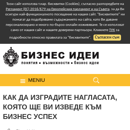
Този сайт използва т.нар. бисквитки (Cookies), съгласно разпоредбите на
Регламент (ЕС) 2016/679 на Европейския парламент и на Съвета
, за да Ви
осигури най-функционалното посещение на нашия сайт. "Бисквитките" ни
помагат да подобряваме съдържанието на сайта, като Ви даваме
персонализирано и много по-бързо онлайн изживяване. Те се използват
само от нашия сайт и нашите доверени партньори. Кликнете
ТУК
за
Съгласен съм
подробности относно правилата за "бисквитките".
MENIU
КАК ДА ИЗГРАДИТЕ НАГЛАСАТА,
КОЯТО ЩЕ ВИ ИЗВЕДЕ КЪМ
БИЗНЕС УСПЕХ