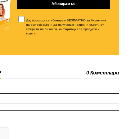
Да, искам да се абонирам БЕЗПЛАТНО за бюлетина
на biznesidei.bg и да получавам новини и съвети от
сферата на бизнеса, информация за продукти и
услуги.
Р
0 Коментари