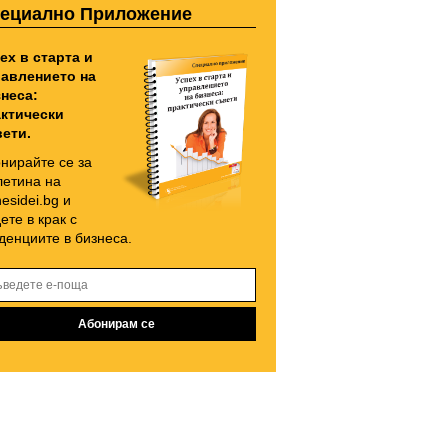
ециално Приложение
ех в старта и
авлението на
неса:
ктически
ети.
нирайте се за
етина на
nesidei.bg и
ете в крак с
денциите в бизнеса.