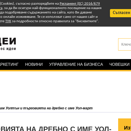
 (Cookies), съгласно разпоредбите на
Регламент (ЕС) 2016/679
та
, за да Ви осигури най-функционалното посещение на нашия
т да подобряваме съдържанието на сайта, като Ви даваме
Съгласен
 онлайн изживяване. Те се използват само от нашия сайт и
ете
ТУК
за подробности относно правилата за "бисквитките".
РКЕТИНГ
НОВИНИ
УПРАВЛЕНИЕ НА БИЗНЕСА
ЧОВЕШКИ
ам Уолтън и търговията на дребно с име Уол-март
Из
ВИЯТА НА ДРЕБНО С ИМЕ УОЛ-