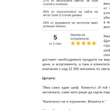
37% от читателите смятат, че тази
вин
статия е полезна
от 
46% от посетителите на сайта ни
учт
четат поне 3 статии дневно
убе
в м
29% от редовните ни читатели имат
успешен бизнес
вис
Оценка на
5
Има
потребителя
Ща
от 1 глас
стр
шоф
скл
доставят необходимите продукти на вери
цени, и асортимента, а така и клиентит
компании с над 11 000 магазина по света
Цитати:
"Има само един шеф. Клиентът. И той 
чистачката, само като реши да харчи пари
"Капиталът не е ограничен. Визията е."