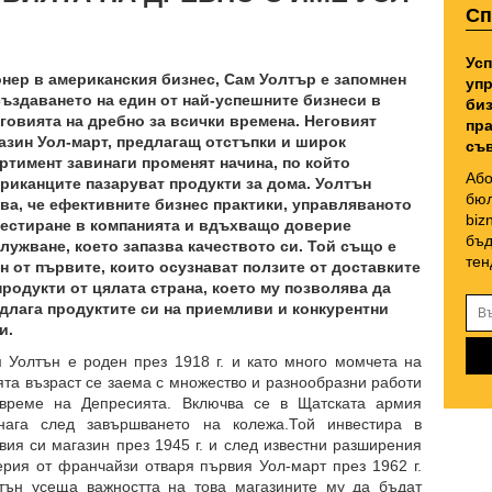
Сп
Усп
нер в американския бизнес, Сам Уолтър е запомнен
упр
създаването на един от най-успешните бизнеси в
биз
говията на дребно за всички времена. Неговият
пра
азин Уол-март, предлагащ отстъпки и широк
съв
ртимент зaвинаги променят начина, по който
Або
риканците пазаруват продукти за дома. Уолтън
бюл
ва, че ефективните бизнес практики, управляваното
biz
естиране в компанията и вдъхващо доверие
бъд
лужване, което запазва качеството си. Той също е
тен
н от първите, които осyзнават ползите от доставките
продукти от цялата страна, което му позволява да
длага продуктите си на приемливи и конкурентни
и.
 Уолтън е роден през 1918 г. и като много момчета на
ята възраст се заема с множество и разнообразни работи
време на Депресията. Включва се в Щатската армия
нага след завършването на колежа.Той инвестира в
вия си магазин през 1945 г. и след известни разширения
ерия от франчайзи отваря първия Уол-март през 1962 г.
тън усеща важността на това магазините му да бъдат