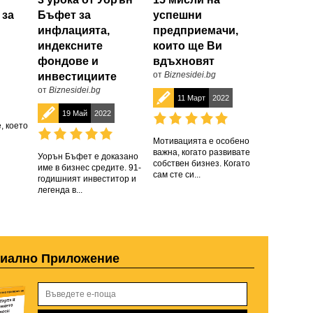
 за
Бъфет за
успешни
инфлацията,
предприемачи,
индексните
които ще Ви
фондове и
вдъхновят
от
Biznesidei.bg
инвестициите
от
Biznesidei.bg
11 Март
2022
19 Май
2022
, което
Мотивацията е особено
важна, когато развивате
Уорън Бъфет е доказано
собствен бизнез. Когато
име в бизнес средите. 91-
сам сте си...
годишният инвеститор и
легенда в...
циално Приложение