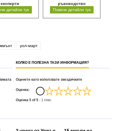
експерти
ръководство
че детайли тук
Повече детайли тук
джмънт
уол-март
КОЛКО Е ПОЛЕЗНА ТАЗИ ИНФОРМАЦИЯ?
бимата
Оценете като използвате звездичките
Oценка:
Оценка
5
of
5
-
1
глас.
т
3 урока от Уорън
15 мисли на