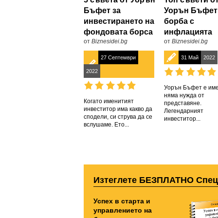
Бъфет за
Уорън Бъфет
инвестирането на
борба с
фондовата борса
инфлацията
от
Biznesidei.bg
от
Biznesidei.bg
27 Септември
31 Май
2022
2022
Уорън Бъфет е име
няма нужда от
Когато именитият
представяне.
инвеститор има какво да
Легендарният
сподели, си струва да се
инвеститор...
вслушаме. Ето...
Изтеглете БЕЗПЛАТНО Спе
Успех в старта и
управлението на