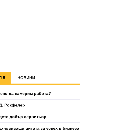
П 5
НОВИНИ
есно да намерим работа?
Д. Рокфелер
дете добър сервитьор
ъхновяващи цитата за успех в бизнеса