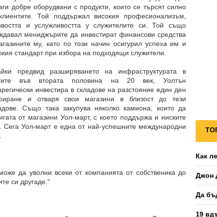
аги добре оборудвани с продукти, които се търсят силно
клиентите. Той поддържал високия професионализъм,
ивостта и услужливостта у служителите си. Той също
ждавал мениджърите да инвестират финансови средства
агазините му, като по този начин осигурил успеха им и
окия стандарт при избора на подходящи служители.
йки предвид разширяването на инфраструктурата в
тите във втората половина на 20 век, Уолтън
арегически инвестира в складове на разстояние един ден
иране и отваря свои магазини в близост до тези
адове. Също така закупува няколко камиона, които да
гата от магазини Уол-март, с което поддържа и ниските
е. Сега Уол-март е една от най-успешните международни
ТО
.
Как л
може да уволни всеки от компанията от собственика до
Джон 
те си другаде."
Да бъ
19 вд