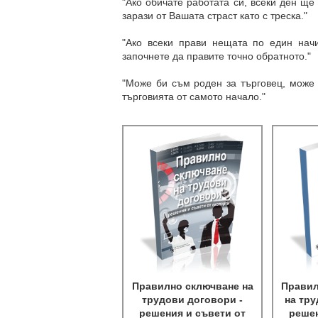
"Ако обичате работата си, всеки ден ще
зарази от Вашата страст като с треска."
"Ако всеки прави нещата по един нач
започнете да правите точно обратното."
"Може би съм роден за търговец, може 
търговията от самото начало."
Правилно сключване на
Правил
трудови договори -
на тру
решения и съвети от
решен