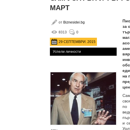
МАРТ
Пио
от
Biznesidei.bg
за 
тър
8313
0
маг
29 СЕПТЕМВРИ. 2015
асо
аме
Успели личности
вяр
инв
обс
еди
на 
пре
цен
Сам
сво
по 
вед
пър
и с
Уол