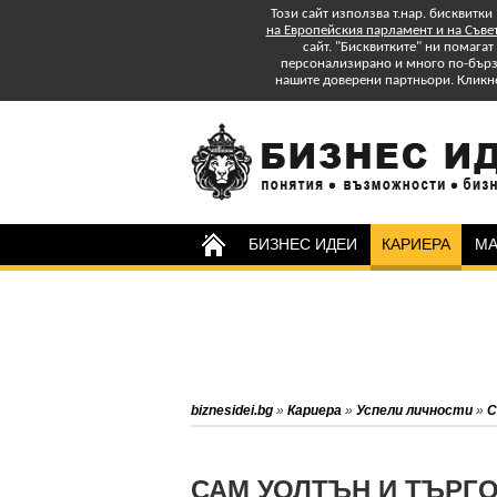
Този сайт използва т.нар. бисквитки
на Европейския парламент и на Съве
сайт. "Бисквитките" ни помага
персонализирано и много по-бързо
нашите доверени партньори. Кликн
БИЗНЕС ИДЕИ
КАРИЕРА
МА
Изтеглете БЕЗПЛАТНО
Специално Приложение
"Успех в старта и управлението на
бизнеса: практически съвети."
Абонирайте се за бюлетина на
biznesidei.bg
»
Кариера
»
Успели личности
»
С
biznesidei.bg и бъдете в крак с
тенденциите в бизнеса.
САМ УОЛТЪН И ТЪРГО