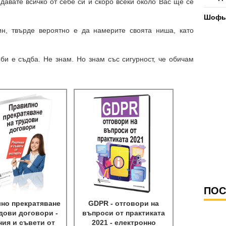
 давате всичко от себе си и скоро всеки около Вас ще се
Шофьо
ин, твърде вероятно е да намерите своята ниша, като
би е съдба. Не знам. Но знам със сигурност, че обичам
ПОС
но прекратяване
GDPR - отговори на
дови договори -
въпроси от практиката
ия и съвети от
2021 - електронно