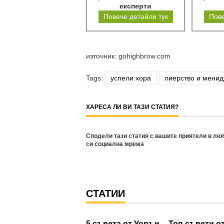
експерти
Повече детайли тук
Пове
източник: gohighbrow.com
Tags:
успели хора
лиерство и мени
ХАРЕСА ЛИ ВИ ТАЗИ СТАТИЯ?
Сподели тази статия с вашите приятели в лю
си социална мрежа
СТАТИИ
5 съвета от Уорън
Топ съвети о