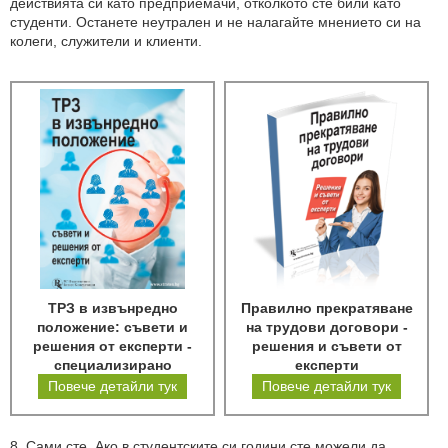
действията си като предприемачи, отколкото сте били като
студенти. Останете неутрален и не налагайте мнението си на
колеги, служители и клиенти.
ТРЗ в извънредно
Правилно прекратяване
положение: съвети и
на трудови договори -
решения от експерти -
решения и съвети от
специализирано
експерти
електронно издание
Повече детайли тук
Повече детайли тук
8. Сами сте. Ако в студентските си години сте можели да