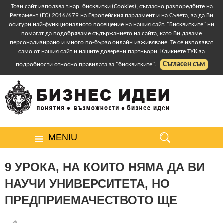
Този сайт използва т.нар. бисквитки (Cookies), съгласно разпоредбите на
Регламент (ЕС) 2016/679 на Европейския парламент и на Съвета
, за да Ви
осигури най-функционалното посещение на нашия сайт. "Бисквитките" ни
помагат да подобряваме съдържанието на сайта, като Ви даваме
персонализирано и много по-бързо онлайн изживяване. Те се използват
само от нашия сайт и нашите доверени партньори. Кликнете
ТУК
за
Съгласен съм
подробности относно правилата за "бисквитките".
MENIU
9 УРОКА, НА КОИТО НЯМА ДА ВИ
НАУЧИ УНИВЕРСИТЕТА, НО
ПРЕДПРИЕМАЧЕСТВОТО ЩЕ