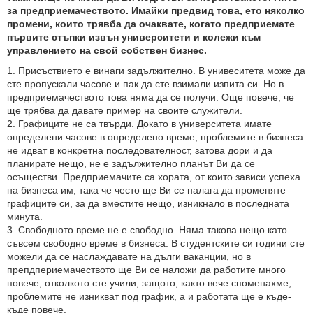
за предприемачеството. Имайки предвид това, ето няколко
промени, които трявба да очаквате, когато предприемате
първите стъпки извън университети и колежи към
управлението на свой собствен бизнес.
1. Присъствието е винаги задължително. В унивеситета може да
сте пропускали часове и пак да сте взимали изпита си. Но в
предприемачеството това няма да се получи. Още повече, че
ще трябва да давате пример на своите служители.
2. Графиците не са твърди. Докато в университета имате
определени часове в определено време, проблемите в бизнеса
не идват в конкретна последователност, затова дори и да
планирате нещо, не е задължително планът Ви да се
осъществи. Предприемачите са хората, от които зависи успеха
на бизнеса им, така че често ще Ви се налага да променяте
графиците си, за да вместите нещо, изникнало в последната
минута.
3. Свободното време не е свободно. Няма такова нещо като
съвсем свободно време в бизнеса. В студентските си години сте
можели да се наслаждавате на дълги ваканции, но в
препдпериемачеството ще Ви се наложи да работите много
повече, отколкото сте учили, защото, както вече споменахме,
проблемите не изникват под график, а и работата ще е къде-
къде повече.