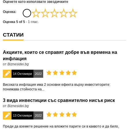
Оценете като използвате звездичките
Oценка:
Оценка
5
of
5
-
1
глас.
СТАТИИ
Акциите, които се справят добре във времена на
инфлация
от
Biznesidei.bg
14 Октомври
2022
Високата инфлация има 2 основни ефекта върху инвеститорите:
понижава стойноста на...
3 вида инвестиции със сравнително нисък риск
от
Biznesidei.bg
13 Октомври
2022
Преди да вземете решение на вложите парите си в каквото и да било,