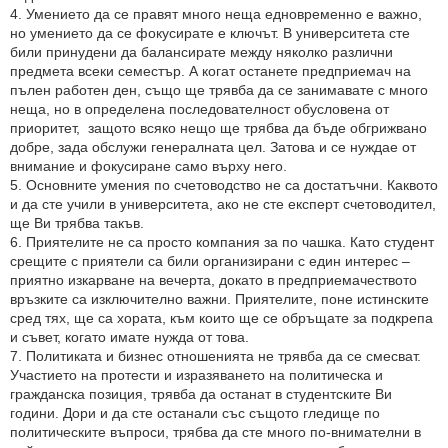
4. Умението да се правят много неща едновременно е важно,
но умението да се фокусирате е ключът. В университета сте
били принудени да балансирате между няколко различни
предмета всеки семестър. А когат останете предприемач на
пълен работен ден, също ще трявба да се занимавате с много
неща, но в определена последователност обусловена от
приоритет, защото всяко нещо ще трябва да бъде обгрижвано
добре, зада обслужи генералната цел. Затова и се нуждае от
внимание и фокусиране само върху него.
5. Основните умения по счетоводство не са достатъчни. Каквото
и да сте учили в университета, ако не сте експерт счетоводител,
ще Ви трябва такъв.
6. Приятелите не са просто компания за по чашка. Като студент
срещите с приятели са били организирани с един интерес –
приятно изкарване на вечерта, докато в предприемачеството
връзките са изключително важни. Приятелите, поне истинските
сред тях, ще са хората, към които ще се обръщате за подкрепа
и съвет, когато имате нужда от това.
7. Политиката и бизнес отношенията не трявба да се смесват.
Участието на протести и изразяването на политическа и
гражданска позиция, трявба да останат в студентските Ви
години. Дори и да сте останали със същото гледище по
политическите въпроси, трябва да сте много по-внимателни в