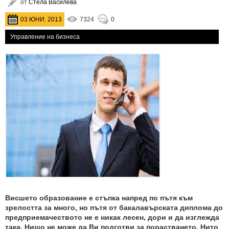
от
Стела Василева
03 ЮНИ. 2013
7324
0
Управление на бизнеса
Висшето образование е стъпка напред по пътя към
зрелостта за много, но пътя от бакалавърската диплома до
предприемачеството не е никак лесен, дори и да изглежда
така. Нищо не може да Ви подготви за порастването. Нито