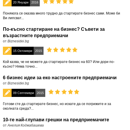
20 Януари
2016
Понякога се оказва много трудно да стартирате бизнес сами. Може би
Ви липсват...
По-късно стартиране на бизнес? Съвети за
възрастните предприемачи
от
Biznesidei.bg
15 Октомври
2015
Кой казва, че не можете да стартирате бизнес на 60? Или дори по-
късно? Няма точно...
6 бизнес идеи за еко настроените предприемачи
от
Biznesidei.bg
09 Септември
2015
Готови сте да стартирате бизнес, но искате да се погрижите и за
околната среда?...
10-те най-глупави грешки на предприемачите
от
Анелия Коджабашева