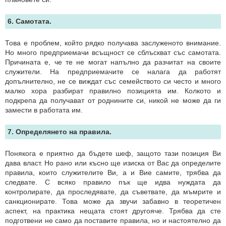
6. Самотата.
Това е проблем, който рядко получава заслуженото внимание.
Но много предприемачи всъщност се сблъскват със самотата.
Причината е, че те не могат напълно да разчитат на своите
служители. На предприемачите се налага да работят
допълнително, не се виждат със семейството си често и много
малко хора разбират правилно позицията им. Колкото и
подкрепа да получават от роднините си, никой не може да ги
замести в работата им.
7. Определянето на правила.
Понякога е приятно да бъдете шеф, защото тази позиция Ви
дава власт. Но рано или късно ще изиска от Вас да определите
правила, които служителите Ви, а и Вие самите, трябва да
следвате. С всяко правило пък ще идва нуждата да
контролирате, да проследявате, да съветвате, да мъмрите и
санкционирате. Това може да звучи забавно в теоретичен
аспект, на практика нещата стоят другояче. Трябва да сте
подготвени не само да поставите правила, но и настоятелно да