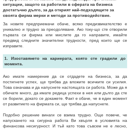
ситуации, защото са работили в сферата на бизнеса
достатъчно дълго, за да открият най-подходящите за
своята фирма мерки и методи за противодействие.
За новите предприемачи обаче, всяко предизвикателство е
уникално и трудно за преодоляване. Ако току-що сте отворили
първата си фирма или мислите да го направите, имайте
предвид следните значителни трудности, пред които ще се
изправите.
1. Изоставянето на кариерата, която сте градили до
момента.
Ако имате намерение да се отдадете на бизнеса, за да
постигнете успех, ще трябва да вложите всичките си усилия.
Това означава и да напуснете настоящата си работа. Може да я
обичате много, да имате редица успехи в нея или дълго да сте
се борили, докато се докажете. Факт е обаче, че в един момент
от развитието на фирмата си, ще трябва да напуснете.
Подобно решение винаги се взима трудно. Още повече, че
напускането на сигурна работа Ви хвърля в условията на
финансова несигурност. И тъй като това съвсем не е лесно,