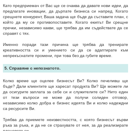
Като предприемач от Вас ще се очаква да давате нови идеи, да
предлагате иновации, да дърпате бизнеса си напред. Когато
срещнете конкурент, Ваша задача ще бъде да съставите план, с
който да му се противопоставите. Когато екипът Ви срещне
пречки, независимо какви, ще трябва да им съдействате да се
справят с тях.
Именно поради тази причина ще трябва да тренирате
креативността си и умението си да се адаптирате към
непрекъснатите промени, при това без да губите време.
5. Справяне с непознатото.
Колко време ще оцелее бизнесът Ви? Колко печеливш ще
бъде? Дали клиентите ще харесат продукта Ви? Ще можете ли
да осигурите заплата за себе си и служителите си? Нито един
от тези въпроси не може да получи солиден отговор,
независимо колко добра е бизнес идеята Ви и колко надеждни
са ресурсите Ви.
Трябва да приемете неизвестността, с която бизнесът върви
ръка за ръка, и да не се страхувате от нея, за да реализирате
плановете си.