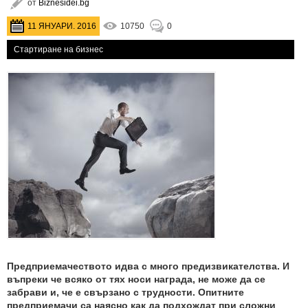
от
Biznesidei.bg
11 ЯНУАРИ. 2016
10750
0
Стартиране на бизнес
Предприемачеството идва с много предизвикателства. И
въпреки че всяко от тях носи награда, не може да се
забрави и, че е свързано с трудности. Опитните
предприемачи са наясно как да подхождат при сложни