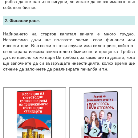
трябва да сте напълно сигурни, че искате да се занимавате със
собствен бизнес.
2. Финансиране.
Набирането на стартов капитал винаги е много трудно.
Независимо дали ще ползвате заеми, свои финанси или
инвеститори. Във всеки от тези случаи има силен риск, който от
своя страна изисква внимателно обмисляне и преценка. Трябва
да сте наясно колко пари Ви трябват, за какво ще ги давате, кога
ще започнете да си възвръщате инвестицията, колко време ще
отнеме да започнете да реализирате печалба и т.н.