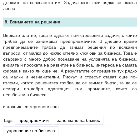
държите на спазването им. Задача като тази рядко се оказва
лесна.
8. Взимането на решения.
Вярвате или не, това е една от най-стресовите задачи, с които
трябва да се занимават предприемачите. В днешно време
предприемачите трябва да взимат решения по всякакви
въпроси: от малки до изключително ключови за бизнеса. Това е
свързано с много добро познаване на условията на бизнеса,
визията и посоката на развитие на бизнеса, интереса на самата
фирма и какво ли още не. А резултатите от грешките тук рядко
са малки и незначителни. Рискът и стресът стават още по-
големи, когато решенията трябва да се взимат бързо, за да се
осигури по-добра адаптация към промените, които са
неизбежни в бизнеса.
източник: entrepreneur.com
Tags:
предприемачи
започване на бизнес
управление на бизнеса