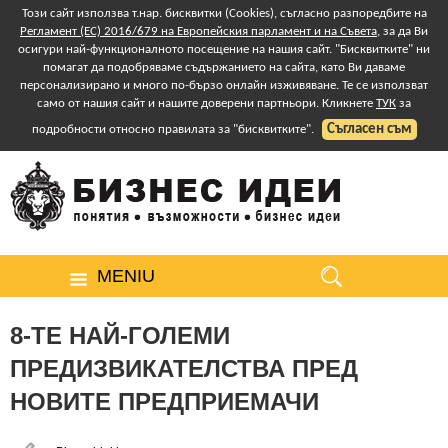
Този сайт използва т.нар. бисквитки (Cookies), съгласно разпоредбите на
Регламент (ЕС) 2016/679 на Европейския парламент и на Съвета
, за да Ви
осигури най-функционалното посещение на нашия сайт. "Бисквитките" ни
помагат да подобряваме съдържанието на сайта, като Ви даваме
персонализирано и много по-бързо онлайн изживяване. Те се използват
само от нашия сайт и нашите доверени партньори. Кликнете
ТУК
за
Съгласен съм
подробности относно правилата за "бисквитките".
MENIU
8-ТЕ НАЙ-ГОЛЕМИ
ПРЕДИЗВИКАТЕЛСТВА ПРЕД
НОВИТЕ ПРЕДПРИЕМАЧИ