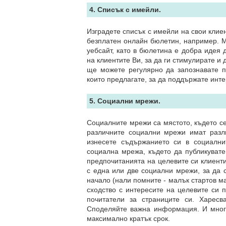
4. Списък с имейли.
Изградете списък с имейли на свои клиен
безплатен онлайн бюлетин, например. М
уебсайт, като в бюлетина е добра идея 
на клиентите Ви, за да ги стимулирате и 
ще можете регулярно да запознавате п
които предлагате, за да поддържате инте
5. Социални мрежи.
Социалните мрежи са мястото, където се
различните социални мрежи имат разл
изнесете съдържанието си в социални
социална мрежа, където да публикувате
предпочитанията на целевите си клиент
с една или две социални мрежи, за да с
начало (нали помните - малък стартов м
сходство с интересите на целевите си п
почитатели за страниците си. Харесв
Споделяйте важна информация. И много
максимално кратък срок.