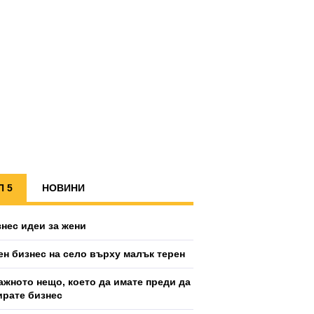
П 5
НОВИНИ
знес идеи за жени
ен бизнес на село върху малък терен
ажното нещо, което да имате преди да
ирате бизнес