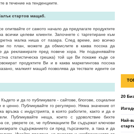
сте в течение на тенденциите.
Малък стартов мащаб.
се опитвайте от самото начало да предлагате продуктите
на всички целеви клиенти. Започнете с таргетиране към
кретна малка ниша от пазара. След време, ако всичко
ви по план, можете да обмислите в каква посока да
те да рекламирате пред повече хора. Не подценявайте
стна статистическа грешка) той ще Ви покаже къде се
овокират продуктите Ви и в каква маркетингова посока
казано, малкият мащаб позволява да тествате идеите си
ТО
20 Би
Където и да го публикувате - сайтове, блогове, социални
 е ценно. Публикувайте го регулярно. Няма значение от
Изгод
 връзка с индустрията, в която работите, както и да е
ели. Публикувайте неща, които с удоволствие бихте
Най-в
а се, уверете се, че публикациите Ви съдържат ключови
старт
мизирате съдържанието си пред търсачките, а така и да