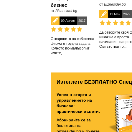
от
Biznesidei.bg
бизнес
от
Biznesidei.bg
12 Май
2022
09 Август
2017
Да отворите своя 
никак не е просто
Отварянето на собствена
начинание, напрот
фирма е трудна задача.
Съпътстват го...
Колкото по-малък опит
имате,...
Изтеглете БЕЗПЛАТНО Спе
Успех в старта и
управлението на
бизнеса:
практически съвети.
Абонирайте се за
бюлетина на
biznesidei.bg и бъдете