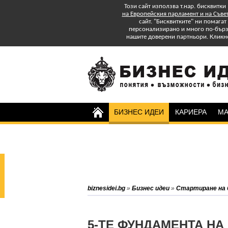
Този сайт използва т.нар. бисквитки
на Европейския парламент и на Съве
сайт. "Бисквитките" ни помага
персонализирано и много по-бързо
нашите доверени партньори. Кликн
БИЗНЕС ИДЕИ
КАРИЕРА
МА
Изтеглете БЕЗПЛАТНО
Специално Приложение
"Успех в старта и управлението на
бизнеса: практически съвети."
Абонирайте се за бюлетина на
biznesidei.bg
»
Бизнес идеи
»
Стартиране на 
biznesidei.bg и бъдете в крак с
тенденциите в бизнеса.
5-ТЕ ФУНДАМЕНТА НА