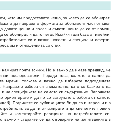
ти, като им предоставите нещо, за което да се абонират:
ожете да направите формата за абонамент част от своя
да давате ценни и полезни съвети, които да са от помощ
да се абонират, и да го четат. Имайки тази база от имейли,
отребителите си с важни новости и специални оферти,
реса им и отношенията си с тях.
 намират почти всички. Но е важно да имате предвид, че
ични последователи. Поради това, колкото е важно да
те мрежи, толкова е важно да изберете подходящата
. Направете избора си внимателно, като се базирате на
и и на спецификата на самото си съдържание. Започнете
е ориентирате и да не се затрупате с работа от самото
ащаб). Погрижете се публикациите Ви да са интересни и в
отребители, за да ги ангажирате и да спечелите повече
айте и коментирайте реакциите на потребителите си.
 важно - старайте се да отговаряте на запитванията в