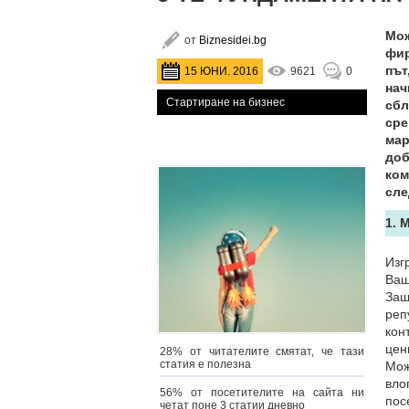
Мож
от
Biznesidei.bg
фир
път
15 ЮНИ. 2016
9621
0
нач
Стартиране на бизнес
сбл
сре
мар
доб
ком
сле
1. 
Изг
Ваш
Защ
реп
кон
цен
28% от читателите смятат, че тази
статия е полезна
Мож
вло
56% от посетителите на сайта ни
пос
четат поне 3 статии дневно