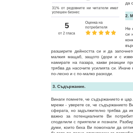
да 
31% от редовните ни читатели имат
успешен бизнес
2. 
Оценка на
5
потребителя
Не 
от 2 гласа
си 
кон
вър
разширите дейността си и да започне
малкия мащаб, защото (дори и с изве
намирате на пазара, какви реакции пр
трябва да насочите усилията си. Иначе 
по-лесно и с по-малко разходи.
3. Съдържание.
Винаги помнете, че съдържанието е цар. 
мрежи - уверете се, че съдържанието Ви
сферата, но задължително трябва да има
важно за потенциалните Ви потребит
споделили с приятели и познати. Разбир
думи, които биха Ви помогнали да опти