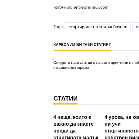
източник: entrepreneur.com
Tags:
стартиране на малък бизнес
м
ХАРЕСА ЛИ ВИ ТАЗИ СТАТИЯ?
Сподели тази статия с вашите приятели в лю
си социална мрежа
СТАТИИ
4 неща, които е
4 урока, на к
важно да знаете
ни учи
преди да
стартирането
стартирате малък
собствен биз