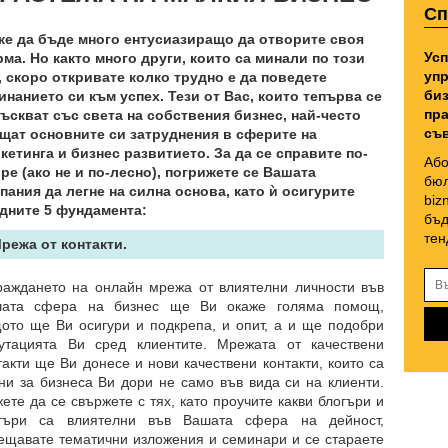
Сп
е да бъде много ентусиазиращо да отворите своя
Усп
ма. Но както много други, които са минали по този
упр
, скоро откривате колко трудно е да поведете
биз
инанието си към успех. Тези от Вас, които тепърва се
пра
ъскват със света на собствения бизнес, най-често
съв
щат основните си затруднения в сферите на
кетинга и бизнес развитието. За да се справите по-
Або
ре (ако не и по-лесно), погрижете се Вашата
бюл
пания да легне на силна основа, като ѝ осигурите
biz
дните 5 фундамента:
бъд
тен
Мрежа от контакти.
раждането на онлайн мрежа от влиятелни личности във
ата сфера на бизнес ще Ви окаже голяма помощ,
ото ще Ви осигури и подкрепа, и опит, а и ще подобри
утацията Ви сред клиентите. Мрежата от качествени
такти ще Ви донесе и нови качествени контакти, които са
ни за бизнеса Ви дори не само във вида си на клиенти.
ете да се свържете с тях, като проучите какви блогъри и
гъри са влиятелни във Вашата сфера на дейност,
ещавате тематични изложения и семинари и се стараете