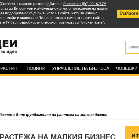
 (Cookies), съгласно разпоредбите на
Регламент (ЕС) 2016/679
та
, за да Ви осигури най-функционалното посещение на нашия
т да подобряваме съдържанието на сайта, като Ви даваме
Съгласен
 онлайн изживяване. Те се използват само от нашия сайт и
ете
ТУК
за подробности относно правилата за "бисквитките".
РКЕТИНГ
НОВИНИ
УПРАВЛЕНИЕ НА БИЗНЕСА
ЧОВЕШКИ
бизнес
»
5-те фундамента на растежа на малкия бизнес
Из
 РАСТЕЖА НА МАЛКИЯ БИЗНЕС