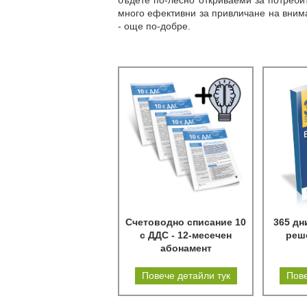
бъдете по-лесно откриваеми за потреби
много ефективни за привличане на внима
- още по-добре.
Счетоводно списание 10
365 дн
с ДДС - 12-месечен
реш
абонамент
Повече детайли тук
Пове