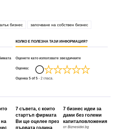
алък бизнес
започване на собствен бизнес
КОЛКО Е ПОЛЕЗНА ТАЗИ ИНФОРМАЦИЯ?
бимата
Оценете като използвате звездичките
Oценка:
Оценка
5
of
5
-
2
гласа.
оито
7 съвета, с които
7 бизнес идеи за
стартъп фирмата
дами без големи
 на
Ви ще оцелее през
капиталовложения
от
Biznesidei.bg
нес
първата година