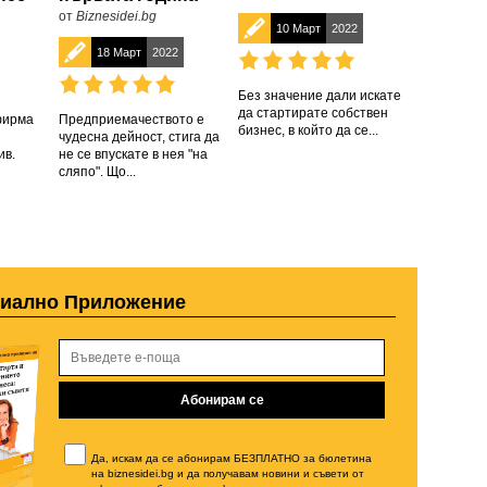
от
Biznesidei.bg
10 Март
2022
18 Март
2022
Без значение дали искате
да стартирате собствен
фирма
Предприемачеството е
бизнес, в който да се...
чудесна дейност, стига да
ив.
не се впускате в нея "на
сляпо". Що...
циално Приложение
Да, искам да се абонирам БЕЗПЛАТНО за бюлетина
на biznesidei.bg и да получавам новини и съвети от