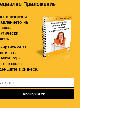
ециално Приложение
ех в старта и
авлението на
неса:
ктически
ети.
нирайте се за
етина на
nesidei.bg и
ете в крак с
денциите в бизнеса.