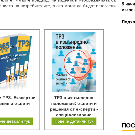
телите. Имайте предвид, че видеата и изображенията са
5 нач
нието на потребителите, а ако могат да бъдат изтеглени
изгле
Подхо
и ТРЗ: Експертни
ТРЗ в извънредно
ения и съвети
положение: съвети и
решения от експерти -
специализирано
електронно издание
че детайли тук
Повече детайли тук
ПОС