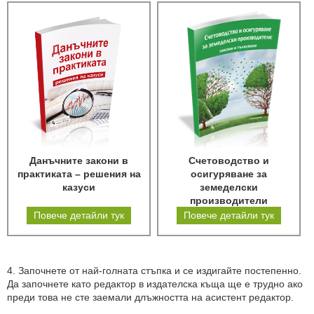
Данъчните закони в
Счетоводство и
практиката – решения на
осигуряване за
казуси
земеделски
производители
Повече детайли тук
Повече детайли тук
4. Започнете от най-голната стъпка и се издигайте постепенно.
Да започнете като редактор в издателска къща ще е трудно ако
преди това не сте заемали длъжността на асистент редактор.