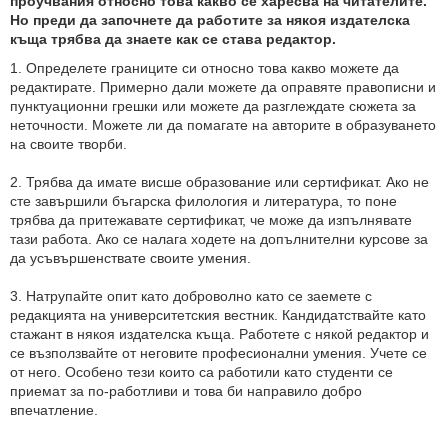
проучвания относно това какво се харесва на читателите.
Но преди да започнете да работите за някоя издателска
къща трябва да знаете как се става редактор.
1. Определете границите си относно това какво можете да
редактирате. Примерно дали можете да оправяте правописни и
пунктуационни грешки или можете да разглеждате сюжета за
неточности. Можете ли да помагате на авторите в образуването
на своите творби.
2. Трябва да имате висше образование или сертификат. Ако не
сте завършили бъгарска филология и литература, то поне
трябва да притежавате сертификат, че може да изпълнявате
тази работа. Ако се налага ходете на допълнителни курсове за
да усъвършенствате своите умения.
3. Натрупайте опит като доброволно като се заемете с
редакцията на университетския вестник. Кандидатствайте като
стажант в някоя издателска къща. Работете с някой редактор и
се възползвайте от неговите професионални умения. Учете се
от него. Особено тези които са работили като студенти се
приемат за по-работливи и това би направило добро
впечатление.