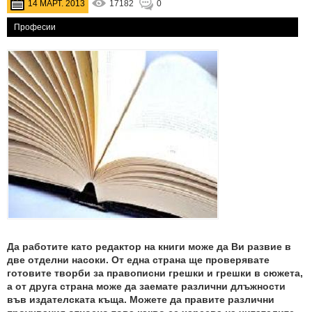
14 МАРТ. 2013
17182
0
Професии
Да работите като редактор на книги може да Ви развие в
две отделни насоки. От една страна ще проверявате
готовите творби за правописни грешки и грешки в сюжета,
а от друга страна може да заемате различни длъжности
във издателската къща. Можете да правите различни