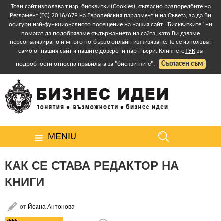
Този сайт използва т.нар. бисквитки (Cookies), съгласно разпоредбите на
Регламент (ЕС) 2016/679 на Европейския парламент и на Съвета
, за да Ви
осигури най-функционалното посещение на нашия сайт. "Бисквитките" ни
помагат да подобряваме съдържанието на сайта, като Ви даваме
персонализирано и много по-бързо онлайн изживяване. Те се използват
само от нашия сайт и нашите доверени партньори. Кликнете
ТУК
за
Съгласен съм
подробности относно правилата за "бисквитките".
MENIU
КАК СЕ СТАВА РЕДАКТОР НА
КНИГИ
от
Йоана Антонова