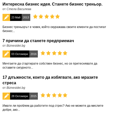
Интересна бизнес идея. Станете бизнес треньор.
от
Стела Василева
23 Май
2013
Бизнес треньорът е човек, който окуражава своите клиенти да постигат
бизнес...
7 причини да станете предприемач
от
Biznesidei.bg
03 Октомври
2016
Мечтаете да стартирате собствен бизнес, но се притеснявате да
оставите сигурното...
17 длъжности, които да избягвате, ако мразите
стреса
от
Biznesidei.bg
28 Октомври
2015
Имате ли проблем да работите под стрес? Ако не можете да мислите
добре, ако...