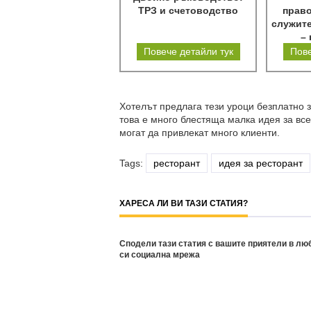
ТРЗ и счетоводство
прав
служите
–
р
Повече детайли тук
Пове
Хотелът предлага тези уроци безплатно 
това е много блестяща малка идея за все
могат да привлекат много клиенти.
Tags:
ресторант
идея за ресторант
ХАРЕСА ЛИ ВИ ТАЗИ СТАТИЯ?
Сподели тази статия с вашите приятели в лю
си социална мрежа