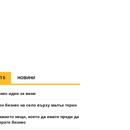
П 5
НОВИНИ
знес идеи за жени
ен бизнес на село върху малък терен
ажното нещо, което да имате преди да
ирате бизнес