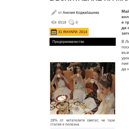
Май
от
Анелия Коджабашева
кол
е т
6518
0
да 
31 ЯНУАРИ. 2014
зат
В Л
Предприемачество
пос
въз
уроц
пия
да 
28% от читателите смятат, че тази
статия е полезна