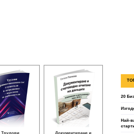
ТО
20 Би
Изгод
Най-в
старт
Трудови
Документиране и