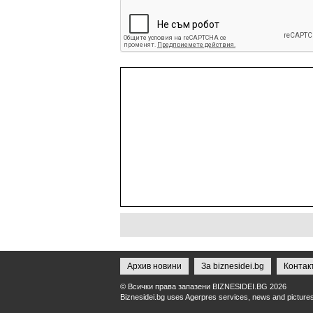
Архив новини
За biznesidei.bg
Контак
© Всички права запазени BIZNESIDEI.BG 2026
Biznesidei.bg uses Agerpres services, news and pictures