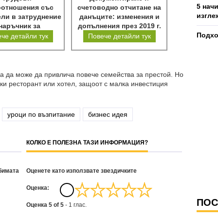
5 нач
оотношения със
счетоводно отчитане на
изгле
ли в затруднение
данъците: изменения и
 наръчник за
допълнения през 2019 г.
аботодатели
Подхо
че детайли тук
Повече детайли тук
за да може да привлича повече семейства за престой. Но
ки ресторант или хотел, защоот с малка инвестиция
уроци по възпитание
бизнес идея
КОЛКО Е ПОЛЕЗНА ТАЗИ ИНФОРМАЦИЯ?
бимата
Оценете като използвате звездичките
Oценка:
ПОС
Оценка
5
of
5
-
1
глас.