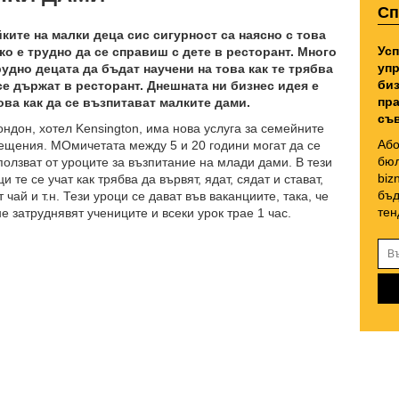
Сп
ките на малки деца сис сигурност са наясно с това
Усп
ко е трудно да се справиш с дете в ресторант. Много
упр
рудно децата да бъдат научени на това как те трябва
биз
се държат в ресторант. Днешната ни бизнес идея е
пра
ова как да се възпитават малките дами.
съв
ондон, хотел Kensington, има нова услуга за семейните
Або
ещения. МОмичетата между 5 и 20 години могат да се
бюл
ползват от уроците за възпитание на млади дами. В тези
biz
и те се учат как трябва да вървят, ядат, сядат и стават,
бъд
т чай и т.н. Тези уроци се дават във ваканциите, така, че
тен
не затруднявят учениците и всеки урок трае 1 час.