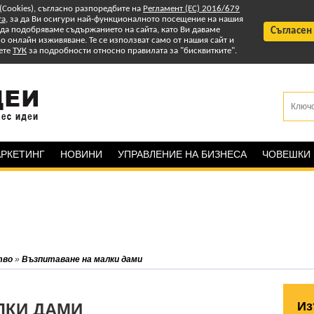
 (Cookies), съгласно разпоредбите на
Регламент (ЕС) 2016/679
та
, за да Ви осигури най-функционалното посещение на нашия
т да подобряваме съдържанието на сайта, като Ви даваме
Съгласен
 онлайн изживяване. Те се използват само от нашия сайт и
ете
ТУК
за подробности относно правилата за "бисквитките".
РКЕТИНГ
НОВИНИ
УПРАВЛЕНИЕ НА БИЗНЕСА
ЧОВЕШКИ
тво
»
Възпитаване на малки дами
Из
ЛКИ ДАМИ