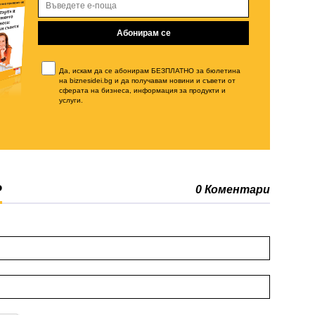
Да, искам да се абонирам БЕЗПЛАТНО за бюлетина
на biznesidei.bg и да получавам новини и съвети от
сферата на бизнеса, информация за продукти и
услуги.
Р
0 Коментари