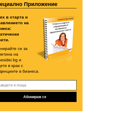
ециално Приложение
ех в старта и
авлението на
неса:
ктически
ети.
нирайте се за
етина на
nesidei.bg и
ете в крак с
денциите в бизнеса.