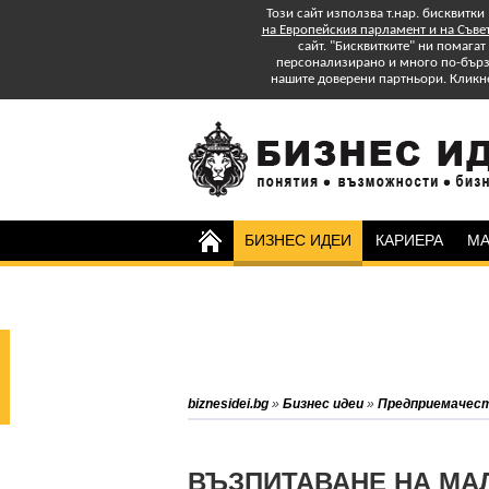
Този сайт използва т.нар. бисквитки
на Европейския парламент и на Съве
сайт. "Бисквитките" ни помага
персонализирано и много по-бързо
нашите доверени партньори. Кликн
БИЗНЕС ИДЕИ
КАРИЕРА
МА
Изтеглете БЕЗПЛАТНО
Специално Приложение
"Успех в старта и управлението на
бизнеса: практически съвети."
Абонирайте се за бюлетина на
biznesidei.bg
»
Бизнес идеи
»
Предприемачес
biznesidei.bg и бъдете в крак с
тенденциите в бизнеса.
ВЪЗПИТАВАНЕ НА МА