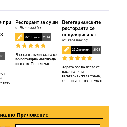
е при
Ресторант за суши
Вегетарианските
от
Biznesidei.bg
ресторанти се
 3
популяризират
02 Януари
2014
от
Biznesidei.bg
21 Декември
2013
Японската кухня става все
18
по-популярна навсякъде
по света. По-големите...
Хората все по-често се
насочват към
 от
вегетарианската храна,
Ви
защото дъръжа по-малко...
бизнес
.
циално Приложение