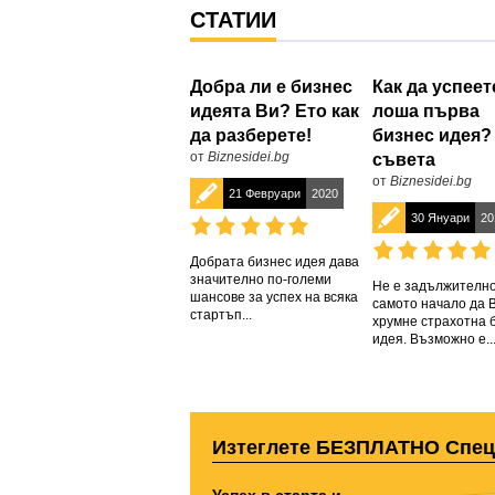
СТАТИИ
Добра ли е бизнес
Как да успеет
идеята Ви? Ето как
лоша първа
да разберете!
бизнес идея?
от
Biznesidei.bg
съвета
от
Biznesidei.bg
21 Февруари
2020
30 Януари
20
Добрата бизнес идея дава
значително по-големи
Не е задължително
шансове за успех на всяка
самото начало да 
стартъп...
хрумне страхотна 
идея. Възможно е..
Изтеглете БЕЗПЛАТНО Спе
Успех в старта и