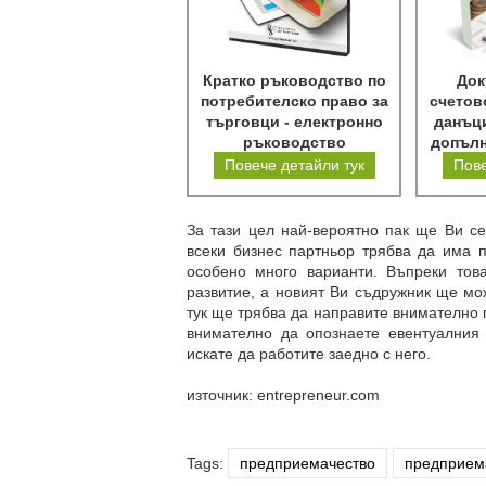
Кратко ръководство по
Док
потребителско право за
счетов
търговци - електронно
данъци
ръководство
допълн
Повече детайли тук
Пове
За тази цел най-вероятно пак ще Ви се
всеки бизнес партньор трябва да има п
особено много варианти. Въпреки тов
развитие, а новият Ви съдружник ще мож
тук ще трябва да направите внимателно 
внимателно да опознаете евентуалния
искате да работите заедно с него.
източник: entrepreneur.com
Tags:
предприемачество
предприем