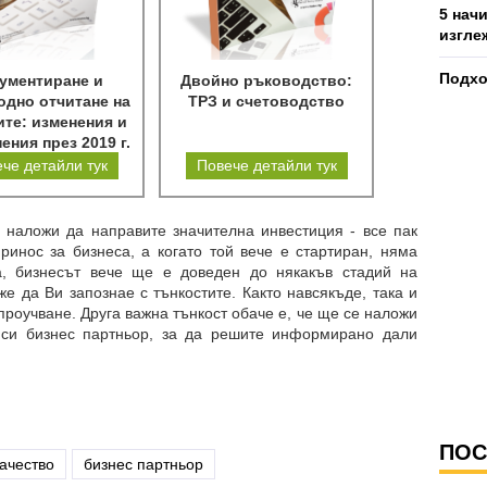
5 нач
изгле
Подхо
ументиране и
Двойно ръководство:
одно отчитане на
ТРЗ и счетоводство
те: изменения и
ения през 2019 г.
че детайли тук
Повече детайли тук
 наложи да направите значителна инвестиция - все пак
ринос за бизнеса, а когато той вече е стартиран, няма
а, бизнесът вече ще е доведен до някакъв стадий на
е да Ви запознае с тънкостите. Както навсякъде, така и
проучване. Друга важна тънкост обаче е, че ще се наложи
 си бизнес партньор, за да решите информирано дали
ПОС
ачество
бизнес партньор