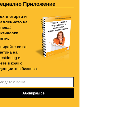
ециално Приложение
ех в старта и
авлението на
неса:
ктически
ети.
нирайте се за
етина на
nesidei.bg и
ете в крак с
денциите в бизнеса.