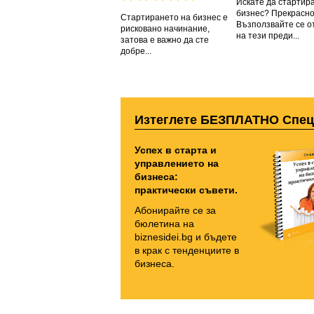
Искате да стартир
бизнес? Прекрасно
Стартирането на бизнес е
Възползвайте се о
рисковано начинание,
на тези преди...
затова е важно да сте
добре...
Изтеглете БЕЗПЛАТНО Спе
Успех в старта и
управлението на
бизнеса:
практически съвети.
Абонирайте се за
бюлетина на
biznesidei.bg и бъдете
в крак с тенденциите в
бизнеса.