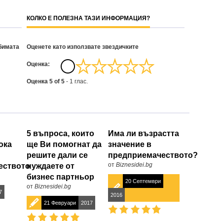
КОЛКО Е ПОЛЕЗНА ТАЗИ ИНФОРМАЦИЯ?
бимата
Оценете като използвате звездичките
Oценка:
Оценка
5
of
5
-
1
глас.
5 въпроса, които
Има ли възрастта
ока
ще Ви помогнат да
значение в
решите дали се
предприемачеството?
от
Biznesidei.bg
еството
нуждаете от
бизнес партньор
20 Септември
от
Biznesidei.bg
7
2016
21 Февруари
2017