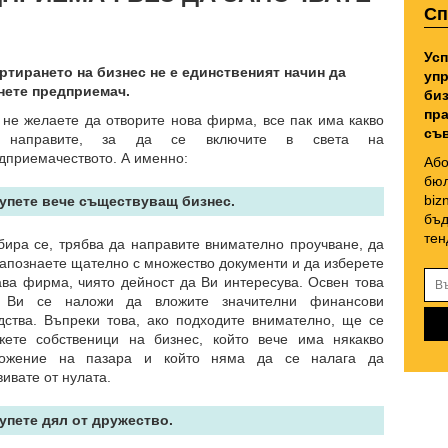
Сп
Усп
ртирането на бизнес не е единственият начин да
упр
нете предприемач.
биз
пра
 не желаете да отворите нова фирма, все пак има какво
съв
 направите, за да се включите в света на
дприемачеството. А именно:
Або
бюл
biz
Купете вече съществуващ бизнес.
бъд
тен
бира се, трябва да направите внимателно проучване, да
запознаете щателно с множество документи и да изберете
ава фирма, чиято дейност да Ви интересува. Освен това
 Ви се наложи да вложите значителни финансови
дства. Въпреки това, ако подходите внимателно, ще се
жете собственици на бизнес, който вече има някакво
ожение на пазара и който няма да се налага да
вивате от нулата.
Купете дял от дружество.