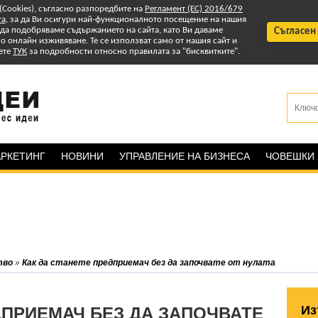
 (Cookies), съгласно разпоредбите на
Регламент (ЕС) 2016/679
та
, за да Ви осигури най-функционалното посещение на нашия
т да подобряваме съдържанието на сайта, като Ви даваме
Съгласен
 онлайн изживяване. Те се използват само от нашия сайт и
ете
ТУК
за подробности относно правилата за "бисквитките".
РКЕТИНГ
НОВИНИ
УПРАВЛЕНИЕ НА БИЗНЕСА
ЧОВЕШКИ
тво
»
Как да станете предприемач без да започвате от нулата
Из
ДПРИЕМАЧ БЕЗ ДА ЗАПОЧВАТЕ