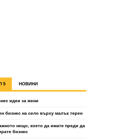
П 5
НОВИНИ
знес идеи за жени
ен бизнес на село върху малък терен
ажното нещо, което да имате преди да
ирате бизнес