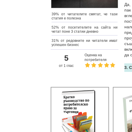
Да,
пак
39% от читателите смятат, че тази
вгл
статия е полезна
пос
на
52% от посетителите на сайта ни
четат поне 3 статии дневно
пре
про
31% от редовните ни читатели имат
същ
успешен бизнес
вкл
да 
Оценка на
5
потребителя
от 1 глас
3. 