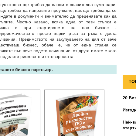
 тук отново ще трябва да вложите значителна сума пари,
 ще трябва да направите проучване, пак ще трябва да се
еждате в документи и внимателно да преценявате как да
тъпите. Честно казано, всяка една от тези стъпки е
лична и при стартирането на нов бизнес -
дприемачеството просто върви ръка за ръка с доста
учвания. Предимството на закупуването на дял от вече
ествуващ бизнес, обаче, е, че от една страна се
ючвате във вече подето начинание, от друга имате с кого
споделите рисковете и отговорността.
Станете бизнес партньор.
ТО
20 Би
Изгод
Най-в
старт