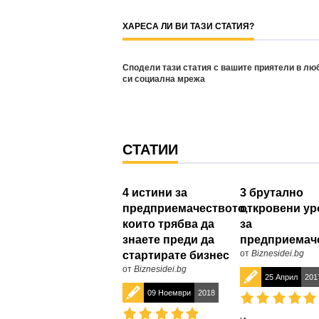
ХАРЕСА ЛИ ВИ ТАЗИ СТАТИЯ?
Сподели тази статия с вашите приятели в лю
си социална мрежа
СТАТИИ
4 истини за
3 брутално
предприемачеството,
откровени ур
които трябва да
за
знаете преди да
предприемач
от
Biznesidei.bg
стартирате бизнес
от
Biznesidei.bg
25 Април
201
09 Ноември
2018