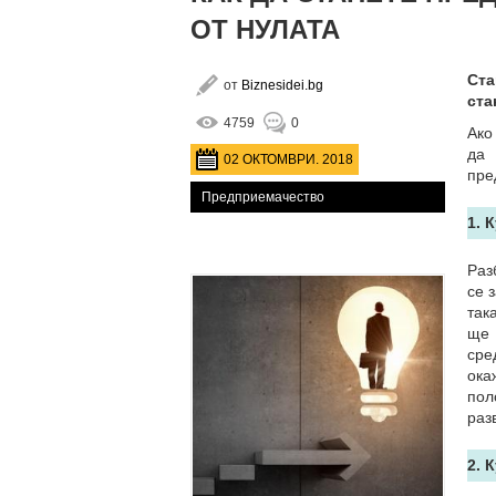
ОТ НУЛАТА
Ста
от
Biznesidei.bg
ста
4759
0
Ако
да
02 ОКТОМВРИ. 2018
пре
Предприемачество
1. 
Раз
се 
так
ще
сре
ока
пол
раз
2. 