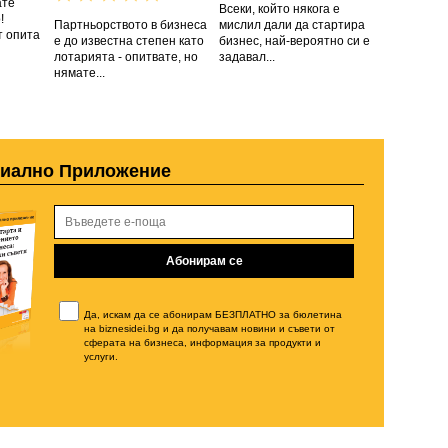
ате
Всеки, който някога е
!
Партньорството в бизнеса
мислил дали да стартира
т опита
е до известна степен като
бизнес, най-вероятно си е
лотарията - опитвате, но
задавал...
нямате...
циално Приложение
Да, искам да се абонирам БЕЗПЛАТНО за бюлетина
на biznesidei.bg и да получавам новини и съвети от
сферата на бизнеса, информация за продукти и
услуги.