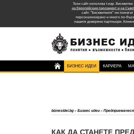
Този сайт използва т.нар. бисквитки
на Европейския парламент и на Съве
сайт. "Бисквитките" ни помага
персонализирано и много по-бързо
нашите доверени партньори. Кликн
БИЗНЕС ИДЕИ
КАРИЕРА
МА
Изтеглете БЕЗПЛАТНО
Специално Приложение
"Успех в старта и управлението на
бизнеса: практически съвети."
Абонирайте се за бюлетина на
biznesidei.bg
»
Бизнес идеи
»
Предприемачес
biznesidei.bg и бъдете в крак с
тенденциите в бизнеса.
КАК ДА СТАНЕТЕ ПРЕ