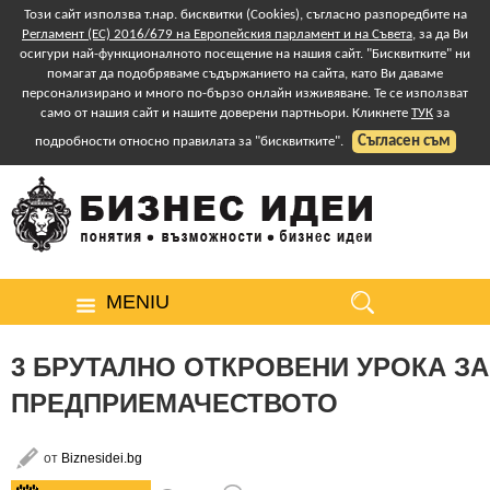
Този сайт използва т.нар. бисквитки (Cookies), съгласно разпоредбите на
Регламент (ЕС) 2016/679 на Европейския парламент и на Съвета
, за да Ви
осигури най-функционалното посещение на нашия сайт. "Бисквитките" ни
помагат да подобряваме съдържанието на сайта, като Ви даваме
персонализирано и много по-бързо онлайн изживяване. Те се използват
само от нашия сайт и нашите доверени партньори. Кликнете
ТУК
за
Съгласен съм
подробности относно правилата за "бисквитките".
MENIU
3 БРУТАЛНО ОТКРОВЕНИ УРОКА ЗА
ПРЕДПРИЕМАЧЕСТВОТО
от
Biznesidei.bg