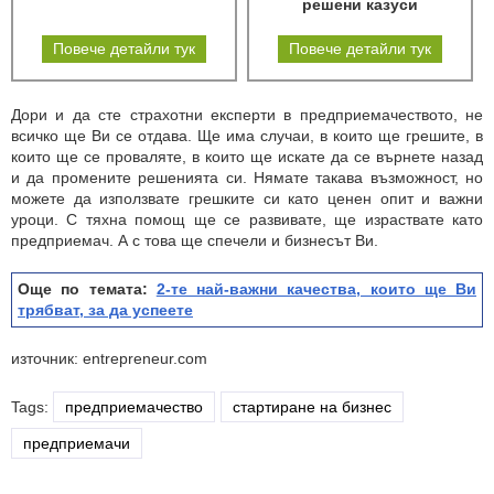
решени казуси
Повече детайли тук
Повече детайли тук
Дори и да сте страхотни експерти в предприемачеството, не
всичко ще Ви се отдава. Ще има случаи, в които ще грешите, в
които ще се проваляте, в които ще искате да се върнете назад
и да промените решенията си. Нямате такава възможност, но
можете да използвате грешките си като ценен опит и важни
уроци. С тяхна помощ ще се развивате, ще израствате като
предприемач. А с това ще спечели и бизнесът Ви.
Още по темата:
2-те най-важни качества, които ще Ви
трябват, за да успеете
източник: entrepreneur.com
Tags:
предприемачество
стартиране на бизнес
предприемачи