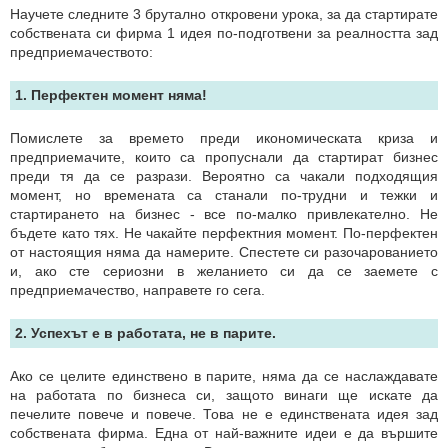
Научете следните 3 брутално откровени урока, за да стартирате
собствената си фирма 1 идея по-подготвени за реалността зад
предприемачеството:
1. Перфектен момент няма!
Помислете за времето преди икономическата криза и
предприемачите, които са пропуснали да стартират бизнес
преди тя да се разрази. Вероятно са чакали подходящия
момент, но времената са станали по-трудни и тежки и
стартирането на бизнес - все по-малко привлекателно. Не
бъдете като тях. Не чакайте перфектния момент. По-перфектен
от настоящия няма да намерите. Спестете си разочарованието
и, ако сте сериозни в желанието си да се заемете с
предприемачество, направете го сега.
2. Успехът е в работата, не в парите.
Ако се целите единствено в парите, няма да се наслаждавате
на работата по бизнеса си, защото винаги ще искате да
печелите повече и повече. Това не е единствената идея зад
собствената фирма. Една от най-важните идеи е да вършите