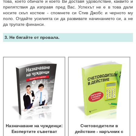
това, което обичате и което Ви доставя удоволствие, каквито и
препятствия да изправя пред Вас. Успехът не е в това дали
носите скъп костюм - спомнете си Стив Джобс и черното му
поло. Отдайте усилията си да развивате начинанието си, а не
да трупате финанси.
3. Не бягайте от провала.
Назначаване на чужденци:
Счетоводители в
Експертите съветват
действие - наръчник с