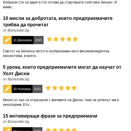
Избрали сте си идея и сте готови да стартирате собствен бизнес. И
какво...
10 мисли за добротата, които предприемачите
трябва да прочетат
от
Biznesidei.bg
16 Декември
2021
Светът на бизнеса често е изобразяван като висококонкурнтна
екосистема, в която...
5 урока, които предприемачите могат да научат от
Уолт Дисни
от
Biznesidei.bg
30 Ноември
2021
Много от нас са отраснали с филмите на Дисни, така че успехът им е
неоспорим. Ето...
15 мотивиращи фрази за предприемачи
от
Biznesidei.bg