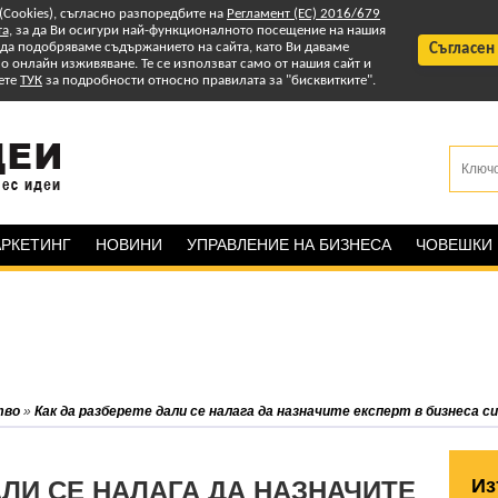
 (Cookies), съгласно разпоредбите на
Регламент (ЕС) 2016/679
та
, за да Ви осигури най-функционалното посещение на нашия
т да подобряваме съдържанието на сайта, като Ви даваме
Съгласен
 онлайн изживяване. Те се използват само от нашия сайт и
ете
ТУК
за подробности относно правилата за "бисквитките".
РКЕТИНГ
НОВИНИ
УПРАВЛЕНИЕ НА БИЗНЕСА
ЧОВЕШКИ
тво
»
Как да разберете дали се налага да назначите експерт в бизнеса си
Из
АЛИ СЕ НАЛАГА ДА НАЗНАЧИТЕ