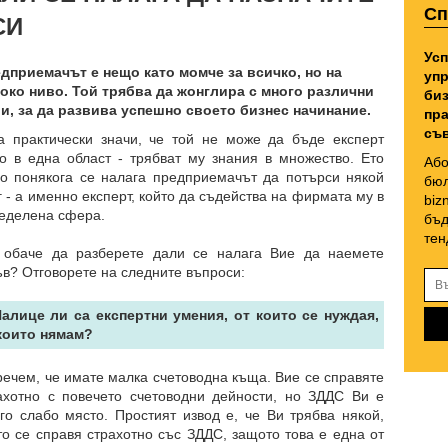
Сп
СИ
Усп
дприемачът е нещо като момче за всичко, но на
упр
око ниво. Той трябва да жонглира с много различни
биз
и, за да развива успешно своето бизнес начинание.
пра
съв
а практически значи, че той не може да бъде експерт
о в една област - трябват му знания в множество. Ето
Або
о понякога се налага предприемачът да потърси някой
бюл
г - а именно експерт, който да съдейства на фирмата му в
biz
еделена сфера.
бъд
тен
 обаче да разберете дали се налага Вие да наемете
ъв? Отговорете на следните въпроси:
Налице ли са експертни умения, от които се нуждая,
които нямам?
речем, че имате малка счетоводна къща. Вие се справяте
ахотно с повечето счетоводни дейности, но ЗДДС Ви е
го слабо място. Простият извод е, че Ви трябва някой,
то се справя страхотно със ЗДДС, защото това е една от