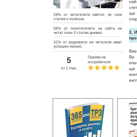
най
сче
ще 
28% от читателите смятат, че тази
отк
статия е полезна
56% от посетителите на сайта ни
2. 
четат поне 3 статии дневно
пре
31% от редовните ни читатели имат
успешен бизнес
Вие
Ви 
Оценка на
5
потребителя
клю
от 1 глас
ще 
кои
екс