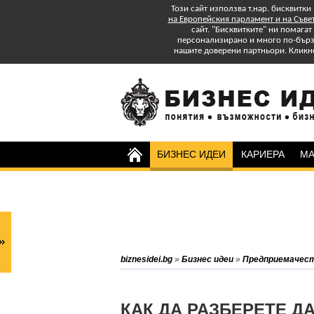
Този сайт използва т.нар. бисквитки
на Европейския парламент и на Съве
сайт. "Бисквитките" ни помага
персонализирано и много по-бързо
нашите доверени партньори. Кликн
БИЗНЕС ИДЕИ
КАРИЕРА
МА
Изтеглете БЕЗПЛАТНО
Специално Приложение
"Успех в старта и управлението на
бизнеса: практически съвети."
Абонирайте се за бюлетина на
biznesidei.bg
»
Бизнес идеи
»
Предприемачес
biznesidei.bg и бъдете в крак с
тенденциите в бизнеса.
КАК ДА РАЗБЕРЕТЕ Д