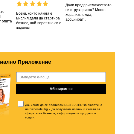
Дали предприемачеството
си струва риска? Много
ате
Всеки, който някога е
хора, изглежда,
!
мислил дали да стартира
асоциират...
т опита
бизнес, най-вероятно си е
задавал...
циално Приложение
Да, искам да се абонирам БЕЗПЛАТНО за бюлетина
на biznesidei.bg и да получавам новини и съвети от
сферата на бизнеса, информация за продукти и
услуги.