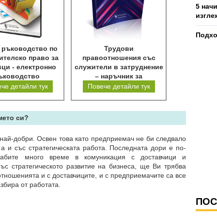
5 нач
изгле
Подхо
 ръководство по
Трудови
ителско право за
правоотношения със
ци - електронно
служители в затруднение
ъководство
– наръчник за
работодатели
че детайли тук
Повече детайли тук
мето си?
е най-добри. Освен това като предприемач не би следвало
а и със стратегическата работа. Последната дори е по-
абите много време в комуникация с доставчици и
със стратегическото развитие на бизнеса, ще Ви трябва
 отношенията и с доставчиците, и с предприемачите са все
азбира от работата.
ПОС