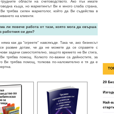
-трудните области на счетоводството. Ако пък имате
товодна къща, но маркетингът Ви е много слаба страна,
Ви трябва силен маркетолог, който да Ви съдейства в
риването на клиенти.
Има ли повече работа от тази, която мога да свърша
з работния си ден?
 няма как да "огреете" навсякъде. Така че, ако бизнесът
се развие дотам, че да не можете да се справяте с
чови задачи самостоятелно, защото времето не Ви стига,
Ви трябва помощ. Колкото по-важни са дейностите, за
то Ви трябва помощ, толкова по-наложително е тя да е
пертна.
ТО
20 Би
Изгод
Най-в
старт