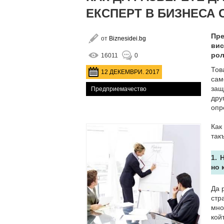
ЕКСПЕРТ В БИЗНЕСА 
Пре
от
Biznesidei.bg
вис
рол
16011
0
Тов
12 ДЕКЕМВРИ. 2017
сам
защ
Предприемачество
дру
опр
Как
так
1. 
но 
Да 
стр
мно
кой