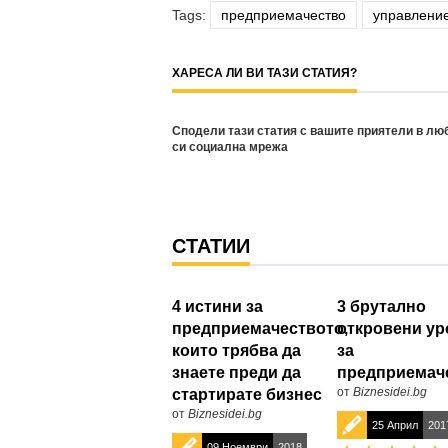
Tags:
предприемачество
управление
ХАРЕСА ЛИ ВИ ТАЗИ СТАТИЯ?
Сподели тази статия с вашите приятели в лю
си социална мрежа
СТАТИИ
4 истини за
3 брутално
предприемачеството,
откровени ур
които трябва да
за
знаете преди да
предприемач
от
Biznesidei.bg
стартирате бизнес
от
Biznesidei.bg
25 Април
201
09 Ноември
2018