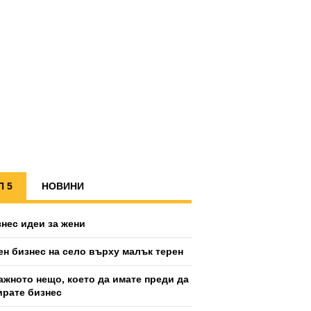
П 5
НОВИНИ
знес идеи за жени
ен бизнес на село върху малък терен
ажното нещо, което да имате преди да
ирате бизнес