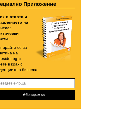
ециално Приложение
ех в старта и
авлението на
неса:
ктически
ети.
нирайте се за
етина на
nesidei.bg и
ете в крак с
денциите в бизнеса.