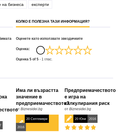
 на бизнеса
експерти
КОЛКО Е ПОЛЕЗНА ТАЗИ ИНФОРМАЦИЯ?
бимата
Оценете като използвате звездичките
Oценка:
Оценка
5
of
5
-
1
глас.
Има ли възрастта
Предприемачеството
ока
значение в
е игра на
предприемачеството?
калкулирания риск
от
Biznesidei.bg
от
Biznesidei.bg
еството
20 Септември
20 Юни
2016
7
2016