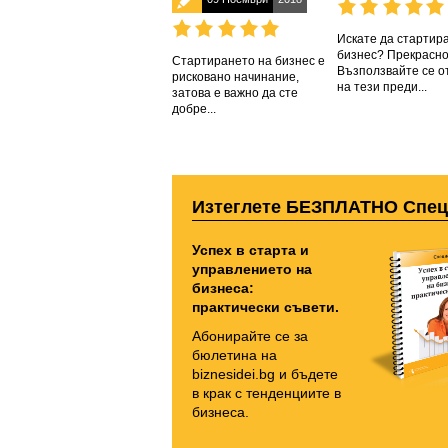
Искате да стартир
бизнес? Прекрасно
Стартирането на бизнес е
Възползвайте се о
рисковано начинание,
на тези преди...
затова е важно да сте
добре...
Изтеглете БЕЗПЛАТНО Спе
Успех в старта и
управлението на
бизнеса:
практически съвети.
Абонирайте се за
бюлетина на
biznesidei.bg и бъдете
в крак с тенденциите в
бизнеса.