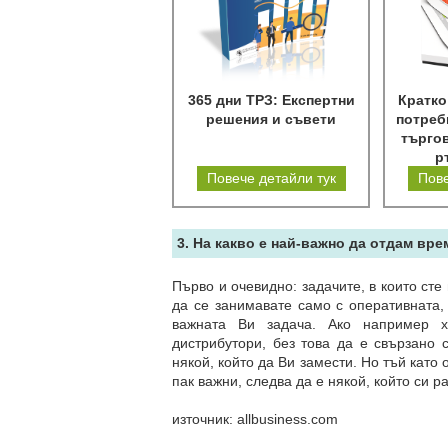
365 дни ТРЗ: Експертни
Кратко
решения и съвети
потреб
търгов
р
Повече детайли тук
Пове
3. На какво е най-важно да отдам вре
Първо и очевидно: задачите, в които ст
да се занимавате само с оперативната, 
важната Ви задача. Ако например х
дистрибутори, без това да е свързано 
някой, който да Ви замести. Но тъй като
пак важни, следва да е някой, който си р
източник: allbusiness.com