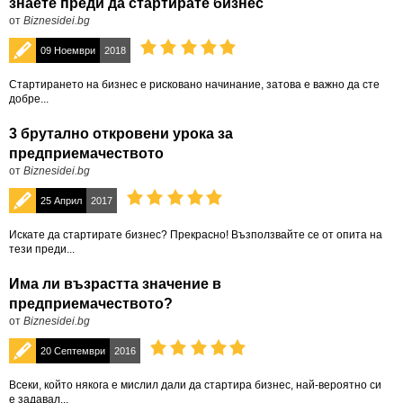
знаете преди да стартирате бизнес
от
Biznesidei.bg
09 Ноември
2018
Стартирането на бизнес е рисковано начинание, затова е важно да сте
добре...
3 брутално откровени урока за
предприемачеството
от
Biznesidei.bg
25 Април
2017
Искате да стартирате бизнес? Прекрасно! Възползвайте се от опита на
тези преди...
Има ли възрастта значение в
предприемачеството?
от
Biznesidei.bg
20 Септември
2016
Всеки, който някога е мислил дали да стартира бизнес, най-вероятно си
е задавал...