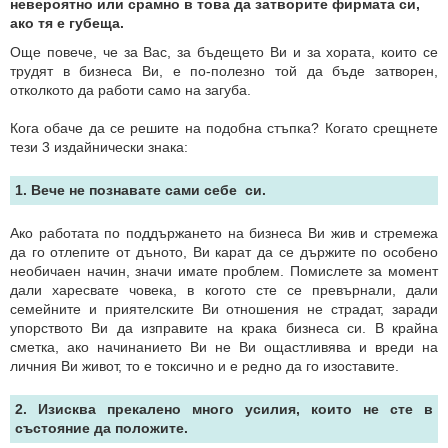
невероятно или срамно в това да затворите фирмата си,
ако тя е губеща.
Още повече, че за Вас, за бъдещето Ви и за хората, които се
трудят в бизнеса Ви, е по-полезно той да бъде затворен,
отколкото да работи само на загуба.
Кога обаче да се решите на подобна стъпка? Когато срещнете
тези 3 издайнически знака:
1. Вече не познавате сами себе си.
Ако работата по поддържането на бизнеса Ви жив и стремежа
да го отлепите от дъното, Ви карат да се държите по особено
необичаен начин, значи имате проблем. Помислете за момент
дали харесвате човека, в когото сте се превърнали, дали
семейните и приятелските Ви отношения не страдат, заради
упорството Ви да изправите на крака бизнеса си. В крайна
сметка, ако начинанието Ви не Ви ощастливява и вреди на
личния Ви живот, то е токсично и е редно да го изоставите.
2. Изисква прекалено много усилия, които не сте в
състояние да положите.