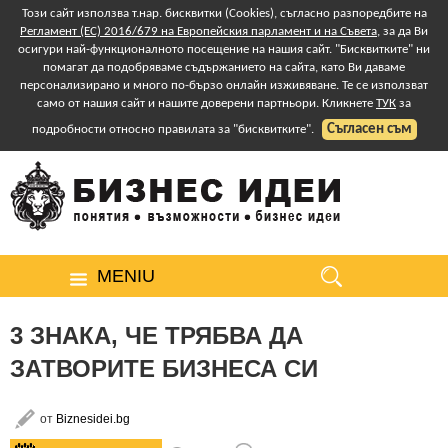
Този сайт използва т.нар. бисквитки (Cookies), съгласно разпоредбите на
Регламент (ЕС) 2016/679 на Европейския парламент и на Съвета
, за да Ви
осигури най-функционалното посещение на нашия сайт. "Бисквитките" ни
помагат да подобряваме съдържанието на сайта, като Ви даваме
персонализирано и много по-бързо онлайн изживяване. Те се използват
само от нашия сайт и нашите доверени партньори. Кликнете
ТУК
за
Съгласен съм
подробности относно правилата за "бисквитките".
MENIU
3 ЗНАКА, ЧЕ ТРЯБВА ДА
ЗАТВОРИТЕ БИЗНЕСА СИ
от
Biznesidei.bg