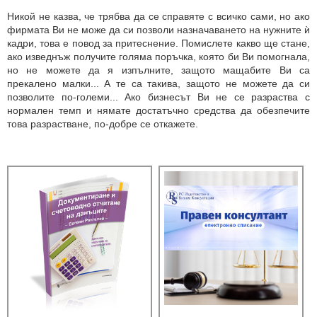
Никой не казва, че трябва да се справяте с всичко сами, но ако
фирмата Ви не може да си позволи назначаването на нужните ѝ
кадри, това е повод за притеснение. Помислете какво ще стане,
ако изведнъж получите голяма поръчка, която би Ви помогнала,
но не можете да я изпълните, защото мащабите Ви са
прекалено малки... А те са такива, защото не можете да си
позволите по-големи... Ако бизнесът Ви не се разраства с
нормален темп и нямате достатъчно средства да обезпечите
това разрастване, по-добре се откажете.