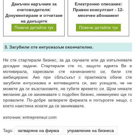
Данъчен наръчник за
Електронно списание:
счетоводителя:
Правен консултант - 12-
Документиране и отчитане
месечен абонамент
на данъците
Повече детайли тук
Повече детайли тук
3. Загубили сте ентусиазъм окончателно.
Не сте стартирали бизнес, за да скучаете или да изпълнявате
досадни задачи. Стартирали сте го, защото идеята Ви е
мотивирала, харесвали сте начинанието си, били сте
амбицирани. Ако при сблъсъкът с практиката обаче сте
загубили ентусиазма и мотивацията си, ако усещате, че не
можете да ги възстановите, не губете времето си. Щом нямате
желание да се занимавате с подобен бизнес, неминуемо ще го
провалите. По-добре затворете фирмата и потърсете нещо, с
което наистина искате да се занимавате.
източник: entrepreneur.com
Tags:
затваряне на фирма
управление на бизнеса