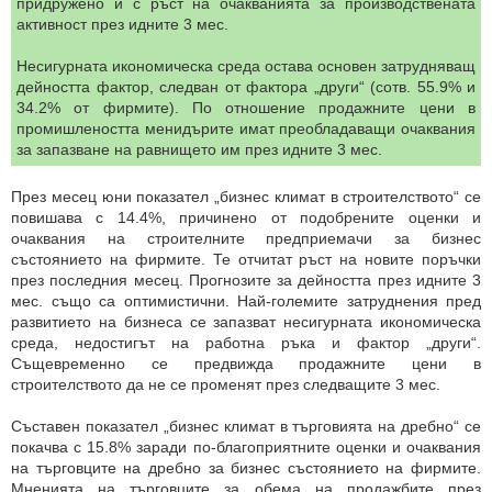
придружено и с ръст на очакванията за производствената
активност през идните 3 мес.
Несигурната икономическа среда остава основен затрудняващ
дейността фактор, следван от фактора „други“ (сотв. 55.9% и
34.2% от фирмите). По отношение продажните цени в
промишлеността менидърите имат преобладаващи очаквания
за запазване на равнището им през идните 3 мес.
През месец юни показател „бизнес климат в строителството“ се
повишава с 14.4%, причинено от подобрените оценки и
очаквания на строителните предприемачи за бизнес
състоянието на фирмите. Те отчитат ръст на новите поръчки
през последния месец. Прогнозите за дейността през идните 3
мес. също са оптимистични. Най-големите затруднения пред
развитието на бизнеса се запазват несигурната икономическа
среда, недостигът на работна ръка и фактор „други“.
Същевременно се предвижда продажните цени в
строителството да не се променят през следващите 3 мес.
Съставен показател „бизнес климат в търговията на дребно“ се
покачва с 15.8% заради по-благоприятните оценки и очаквания
на търговците на дребно за бизнес състоянието на фирмите.
Мненията на търговците за обема на продажбите през