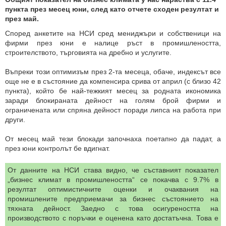
пункта през месец юни, след като отчете сходен резултат и
през май.
Според анкетите на НСИ сред мениджъри и собственици на
фирми през юни е налице ръст в промишлеността,
строителството, търговията на дребно и услугите.
Въпреки този оптимизъм през 2-та месеца, обаче, индексът все
още не е в състояние да компенсира срива от април (с близо 42
пункта), който бе най-тежкият месец за родната икономика
заради блокираната дейност на голям брой фирми и
ограничената или спряна дейност поради липса на работа при
други.
От месец май тези блокади започнаха поетапно да падат, а
през юни контролът бе вдигнат.
От данните на НСИ става видно, че съставният показател
„бизнес климат в промишлеността“ се покачва с 9.7% в
резултат оптимистичните оценки и очаквания на
промишлените предприемачи за бизнес състоянието на
тяхната дейност. Заедно с това осигуреността на
производството с поръчки е оценена като достатъчна. Това е