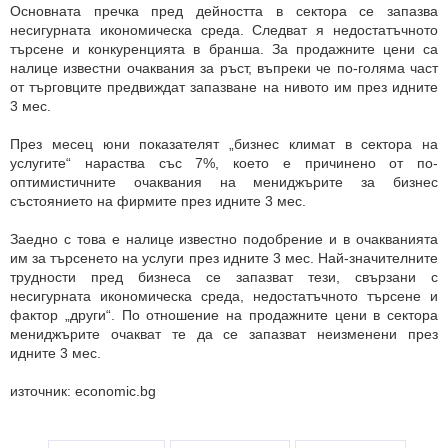
Основната пречка пред дейността в сектора се запазва
несигурната икономическа среда. Следват я недостатъчното
търсене и конкуренцията в бранша. За продажните цени са
налице известни очаквания за ръст, въпреки че по-голяма част
от търговците предвиждат запазване на нивото им през идните
3 мес.
През месец юни показателят „бизнес климат в сектора на
услугите“ нараства със 7%, което е причинено от по-
оптимистичните очаквания на мениджърите за бизнес
състоянието на фирмите през идните 3 мес.
Заедно с това е налице известно подобрение и в очакванията
им за търсенето на услуги през идните 3 мес. Най-значителните
трудности пред бизнеса се запазват тези, свързани с
несигурната икономическа среда, недостатъчното търсене и
фактор „други“. По отношение на продажните цени в сектора
мениджърите очакват те да се запазват неизменени през
идните 3 мес.
източник: economic.bg