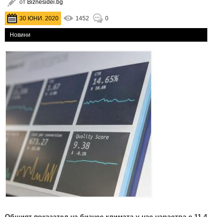
от
Biznesidei.bg
30 ЮНИ. 2020
1452
0
Новини
Общият показател на бизнес климата у нас нараства с 11.4