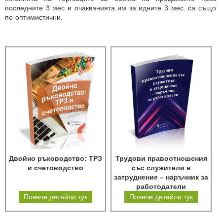
последните 3 мес и очакванията им за идните 3 мес. са също
по-оптимистични.
Двойно ръководство: ТРЗ
Трудови правоотношения
и счетоводство
със служители в
затруднение – наръчник за
работодатели
Повече детайли тук
Повече детайли тук