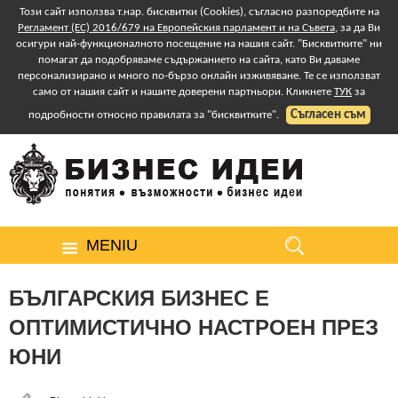
Този сайт използва т.нар. бисквитки (Cookies), съгласно разпоредбите на
Регламент (ЕС) 2016/679 на Европейския парламент и на Съвета
, за да Ви
осигури най-функционалното посещение на нашия сайт. "Бисквитките" ни
помагат да подобряваме съдържанието на сайта, като Ви даваме
персонализирано и много по-бързо онлайн изживяване. Те се използват
само от нашия сайт и нашите доверени партньори. Кликнете
ТУК
за
Съгласен съм
подробности относно правилата за "бисквитките".
MENIU
БЪЛГАРСКИЯ БИЗНЕС Е
ОПТИМИСТИЧНО НАСТРОЕН ПРЕЗ
ЮНИ