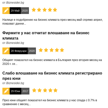
от
Biznesidei.bg
29 Май
2020
Налице е подобрение на бизнес климата през месец май спрямо април,
показват данни...
Фирмите у нас отчитат влошаване на бизнес
климата
от
Biznesidei.bg
28 Февруари
2020
Общият показател на бизнес климата в България през втория месец на
2020 г. се...
Слабо влошаване на бизнес климата регистрирано
през юни
от
Biznesidei.bg
29 Юни
2017
През юни общият показател на бизнес климата у нас спада с 0.7% в
сравнение с месец...