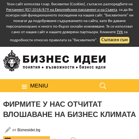
Този сайт използва т.нар. бисквитки (Cookies), съгласно разпоредбите на
Регламент (ЕС) 2016/679 на Европейския парламент и на Съвета
, за да Ви
осигури най-функционалното посещение на нашия сайт. "Бисквитките" ни
помагат да подобряваме съдържанието на сайта, като Ви даваме
персонализирано и много по-бързо онлайн изживяване. Те се използват
само от нашия сайт и нашите доверени партньори. Кликнете
ТУК
за
Съгласен съм
подробности относно правилата за "бисквитките".
MENIU
ФИРМИТЕ У НАС ОТЧИТАТ
ВЛОШАВАНЕ НА БИЗНЕС КЛИМАТА
от
Biznesidei.bg