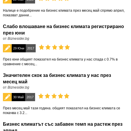
Налице е подобрение на бизнес климата през месец май спрямо април,
показват данни...
Слабо влошаване на бизнес климата регистрирано
през юни
от
Biznesidei.bg
29 Юни
2017
През юни общият показател на бизнес климата у нас спада с 0.7% в
сравнение с месец...
Значителен скок за бизнес климата у нас през
месец май
от
Biznesidei.bg
30 Май
2017
През месец май тази година. общият показател на бизнес климата се
покачва с 3.2...
Бизнес климатът със забавен темп на растеж през
април