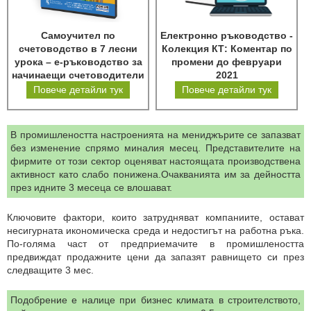
Самоучител по
Електронно ръководство -
счетоводство в 7 лесни
Колекция КТ: Коментар по
урока – е-ръководство за
промени до февруари
начинаещи счетоводители
2021
Повече детайли тук
Повече детайли тук
В промишлеността настроенията на мениджърите се запазват
без изменение спрямо миналия месец. Представителите на
фирмите от този сектор оценяват настоящата производствена
активност като слабо понижена.Очакванията им за дейността
през идните 3 месеца се влошават.
Ключовите фактори, които затрудняват компаниите, остават
несигурната икономическа среда и недостигът на работна ръка.
По-голяма част от предприемачите в промишлеността
предвиждат продажните цени да запазят равнището си през
следващите 3 мес.
Подобрение е налице при бизнес климата в строителството,