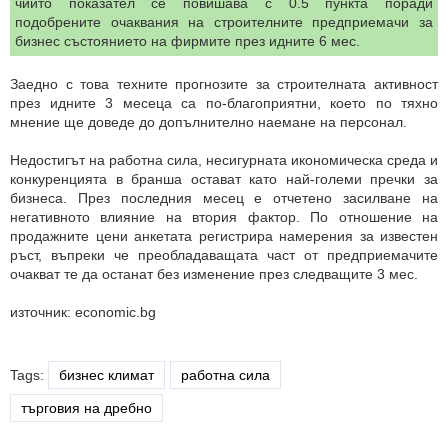
чийто показател се повишава с 0.5 пункта поради
подобрените очаквания на строителните предприемачи за
бизнес състоянието на фирмите през идните 6 мес.
Заедно с това техните прогнозите за строителната активност
през идните 3 месеца са по-благоприятни, което по тяхно
мнение ще доведе до допълнително наемане на персонал.
Недостигът на работна сила, несигурната икономическа среда и
конкуренцията в бранша остават като най-големи пречки за
бизнеса. През последния месец е отчетено засилване на
негативното влияние на втория фактор. По отношение на
продажните цени анкетата регистрира намерения за известен
ръст, въпреки че преобладаващата част от предприемачите
очакват те да останат без изменение през следващите 3 мес.
източник: economic.bg
Tags:
бизнес климат
работна сила
търговия на дребно