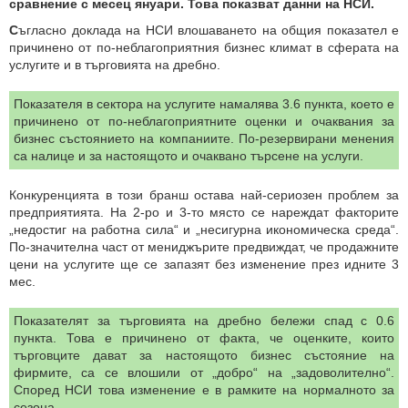
сравнение с месец януари. Това показват данни на НСИ.
С
ъгласно доклада на НСИ влошаването на общия показател е
причинено от по-неблагоприятния бизнес климат в сферата на
услугите и в търговията на дребно.
Показателя в сектора на услугите намалява 3.6 пункта, което е
причинено от по-неблагоприятните оценки и очаквания за
бизнес състоянието на компаниите. По-резервирани менения
са налице и за настоящото и очаквано търсене на услуги.
Конкуренцията в този бранш остава най-сериозен проблем за
предприятията. На 2-ро и 3-то място се нареждат факторите
„недостиг на работна сила“ и „несигурна икономическа среда“.
По-значителна част от мениджърите предвиждат, че продажните
цени на услугите ще се запазят без изменение през идните 3
мес.
Показателят за търговията на дребно бележи спад с 0.6
пункта. Това е причинено от факта, че оценките, които
търговците дават за настоящото бизнес състояние на
фирмите, са се влошили от „добро“ на „задоволително“.
Според НСИ това изменение е в рамките на нормалното за
сезона.