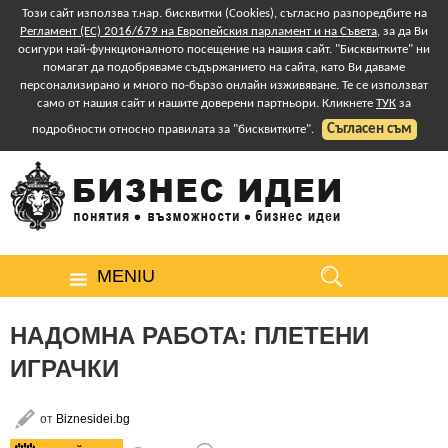
Този сайт използва т.нар. бисквитки (Cookies), съгласно разпоредбите на
Регламент (ЕС) 2016/679 на Европейския парламент и на Съвета
, за да Ви
осигури най-функционалното посещение на нашия сайт. "Бисквитките" ни
помагат да подобряваме съдържанието на сайта, като Ви даваме
персонализирано и много по-бързо онлайн изживяване. Те се използват
само от нашия сайт и нашите доверени партньори. Кликнете
ТУК
за
Съгласен съм
подробности относно правилата за "бисквитките".
MENIU
НАДОМНА РАБОТА: ПЛЕТЕНИ
ИГРАЧКИ
от
Biznesidei.bg