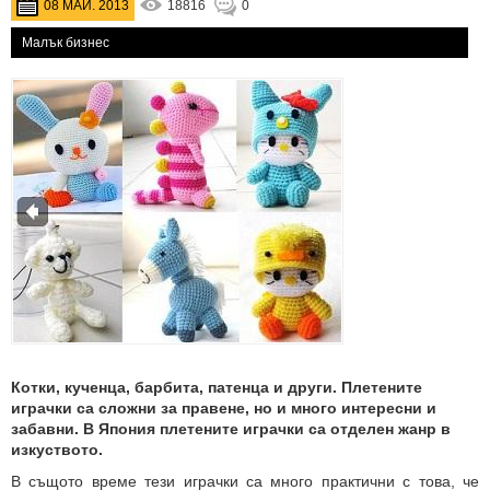
08 МАЙ. 2013
18816
0
Малък бизнес
Котки, кученца, барбита, патенца и други. Плетените
играчки са сложни за правене, но и много интересни и
забавни. В Япония плетените играчки са отделен жанр в
изкуството.
В същото време тези играчки са много практични с това, че