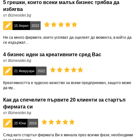
5 грешки, които всеки малък бизнес трябва да
избягва
от
Biznesidei.bg
15 Април
2022
Не са много фирмите, които успяват да оцелеят до момента, в който да
се издържат...
4 бизнес идеи за креативните сред Вас
от
Biznesidei.bg
21 Февруари
2022
Креативността е чудесно качество за всеки предприемач, защото може
да му...
Как да спечелите първите 20 клиенти за стартъп
фирмата си
от
Biznesidei.bg
25 Юни
2019
След като стартъп фирмата Ви е минала през всички фази, необходими