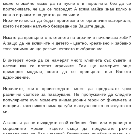
може спокойно може да ги пуснете в пералната без да се
притеснявате, че ще се повредят. А всяка майка знае колко е
важно играчките на детето да са чисти.
Играчките могат да бъдат приготвени от органични материали,
което ги прави напълно безвредни за Вашите деца.
Искате да превърнете плетенето на играчки в печелившо хоби?
А защо да не включите и детето - цветно, креативно и забавно
това занимание ще развие неговото въображение.
В интерет може да се намерят много клипчета със съвети и
насоки как се плетат играчките. Там ще намерите още
примерни модели, които да се превърнат във Вашето
вдъхновение.
Играчките, които произвеждате, може да предлагате чрез
различни сайтове за пазаруване. Не пропускайте да следите
популярните към момента анимационни герои от филмчета и
истории - така никога няма да губите актуалността на изкуството
си.
А защо и да не създадете свой собствен блог или страница в
социалните мрежи, където също да предлагате ръчно