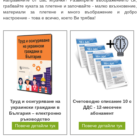
направените от Вас играчки? Развихрете въображението си,
грабвайте куката за плетене и започвайте - малко вхъхновение,
материали за плетене и много въображение и добро
настроение - това е всичко, което Ви трябва!
Труд и осигуряване на
Счетоводно списание 10 с
украински граждани в
ДДС - 12-месечен
България – електронно
абонамент
ръководство
Повече детайли тук
Повече детайли тук