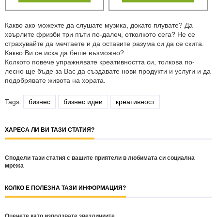
Какво ако можехте да слушате музика, докато плувате? Да
хвърлите фризби три пъти по-далеч, отколкото сега? Не се
страхувайте да мечтаете и да оставите разума си да се скита.
Какво Ви се иска да беше възможно?
Колкото повече упражнявате креативността си, толкова по-
лесно ще бъде за Вас да създавате нови продукти и услуги и да
подобрявате живота на хората.
Tags:
бизнес
бизнес идеи
креативност
ХАРЕСА ЛИ ВИ ТАЗИ СТАТИЯ?
Сподели тази статия с вашите приятели в любимата си социална
мрежа
КОЛКО Е ПОЛЕЗНА ТАЗИ ИНФОРМАЦИЯ?
Оценете като използвате звездичките