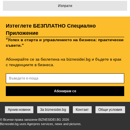
Изтеглете БЕЗПЛАТНО Специално
Приложение
"Успех в старта и управлението на бизнеса: практически
съвети."
Абонирайте се за бюлетина на biznesidei.bg и бъдете в крак
с тенденциите в бизнеса.
Архив новини
За biznesidei.bg
Контакт
Общи условия
© Всички права запазени BIZNESIDEI.BG 2026
Biznesidei.bg uses Agerpres services, news and pictures.