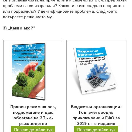
се в оплакванията на приятелите и семейството си. Пред какви
проблеми са се изправяли? Какво ги е изненадало неприятно
или подразнило? Идентифицирайте проблема, след което
потърсете решението му.
3)
„Какво ако?”
Правен режим на рег.,
Бюджетни организации:
подпомагане и дан.
Год. счетоводно
облагане на ЗП - е-
приключване и ГФО за
ръководство
2019 г. - е-издание
Повече детайли тук
Повече детайли тук