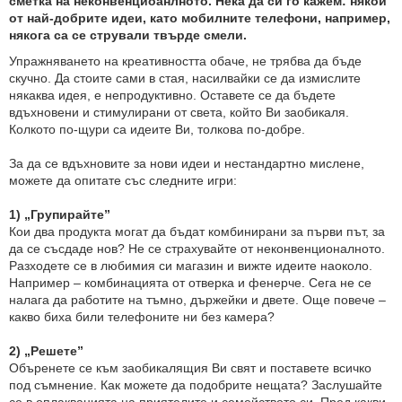
сметка на неконвенциоанлното. Нека да си го кажем: някои
от най-добрите идеи, като мобилните телефони, например,
някога са се стрували твърде смели.
Упражняването на креативността обаче, не трябва да бъде
скучно. Да стоите сами в стая, насилвайки се да измислите
някаква идея, е непродуктивно. Оставете се да бъдете
вдъхновени и стимулирани от света, който Ви заобикаля.
Колкото по-щури са идеите Ви, толкова по-добре.
За да се вдъхновите за нови идеи и нестандартно мислене,
можете да опитате със следните игри:
1)
„Групирайте”
Кои два продукта могат да бъдат комбинирани за първи път, за
да се съсдаде нов? Не се страхувайте от неконвенционалното.
Разходете се в любимия си магазин и вижте идеите наоколо.
Например – комбинацията от отверка и фенерче. Сега не се
налага да работите на тъмно, държейки и двете. Още повече –
какво биха били телефоните ни без камера?
2)
„Решете”
Объренете се към заобикалящия Ви свят и поставете всичко
под съмнение. Как можете да подобрите нещата? Заслушайте