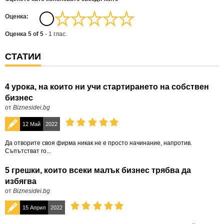
Oценка:
Оценка
5
of
5
-
1
глас.
СТАТИИ
4 урока, на които ни учи стартирането на собствен
бизнес
от
Biznesidei.bg
12 Май
2022
Да отворите своя фирма никак не е просто начинание, напротив.
Съпътстват го...
5 грешки, които всеки малък бизнес трябва да
избягва
от
Biznesidei.bg
15 Април
2022