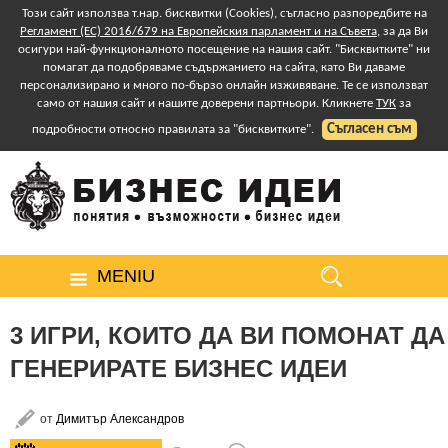
Този сайт използва т.нар. бисквитки (Cookies), съгласно разпоредбите на
Регламент (ЕС) 2016/679 на Европейския парламент и на Съвета
, за да Ви
осигури най-функционалното посещение на нашия сайт. "Бисквитките" ни
помагат да подобряваме съдържанието на сайта, като Ви даваме
персонализирано и много по-бързо онлайн изживяване. Те се използват
само от нашия сайт и нашите доверени партньори. Кликнете
ТУК
за
Съгласен съм
подробности относно правилата за "бисквитките".
MENIU
3 ИГРИ, КОИТО ДА ВИ ПОМОНАТ ДА
ГЕНЕРИРАТЕ БИЗНЕС ИДЕИ
от
Димитър Александров