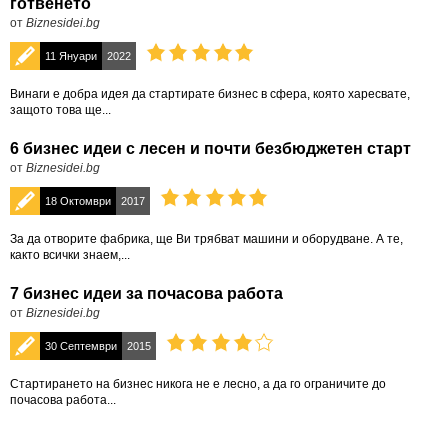
готвенето
от
Biznesidei.bg
11 Януари
2022
Винаги е добра идея да стартирате бизнес в сфера, която харесвате,
защото това ще...
6 бизнес идеи с лесен и почти безбюджетен старт
от
Biznesidei.bg
18 Октомври
2017
За да отворите фабрика, ще Ви трябват машини и оборудване. А те,
както всички знаем,...
7 бизнес идеи за почасова работа
от
Biznesidei.bg
30 Септември
2015
Стартирането на бизнес никога не е лесно, а да го ограничите до
почасова работа...