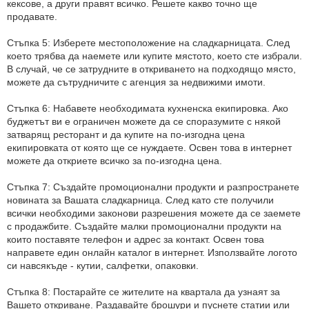
кексове, а други правят всичко. Решете какво точно ще
продавате.
Стъпка 5: Изберете местоположение на сладкарницата. След
което трябва да наемете или купите мястото, което сте избрали.
В случай, че се затрудните в откриването на подходящо място,
можете да сътрудничите с агенция за недвижими имоти.
Стъпка 6: Набавете необходимата кухненска екипировка. Ако
буджетът ви е ограничен можете да се споразумите с някой
затварящ ресторант и да купите на по-изгодна цена
екипировката от която ще се нуждаете. Освен това в интернет
можете да откриете всичко за по-изгодна цена.
Стъпка 7: Създайте промоционални продукти и разпространете
новината за Вашата сладкарница. След като сте получили
всички необходими законови разрешения можете да се заемете
с продажбите. Създайте малки промоционални продукти на
които поставяте телефон и адрес за контакт. Освен това
направете един онлайн каталог в интернет. Използвайте логото
си навсякъде - кутии, салфетки, опаковки.
Стъпка 8: Постарайте се жителите на квартала да узнаят за
Вашето откриване. Раздавайте брошури и пуснете статии или