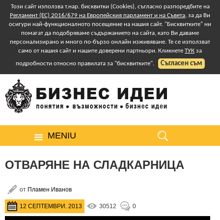
Този сайт използва т.нар. бисквитки (Cookies), съгласно разпоредбите на
Регламент (ЕС) 2016/679 на Европейския парламент и на Съвета
, за да Ви
осигури най-функционалното посещение на нашия сайт. "Бисквитките" ни
помагат да подобряваме съдържанието на сайта, като Ви даваме
персонализирано и много по-бързо онлайн изживяване. Те се използват
само от нашия сайт и нашите доверени партньори. Кликнете
ТУК
за
Съгласен съм
подробности относно правилата за "бисквитките".
MENIU
ОТВАРЯНЕ НА СЛАДКАРНИЦА
от
Пламен Иванов
12 СЕПТЕМВРИ. 2013
30512
0