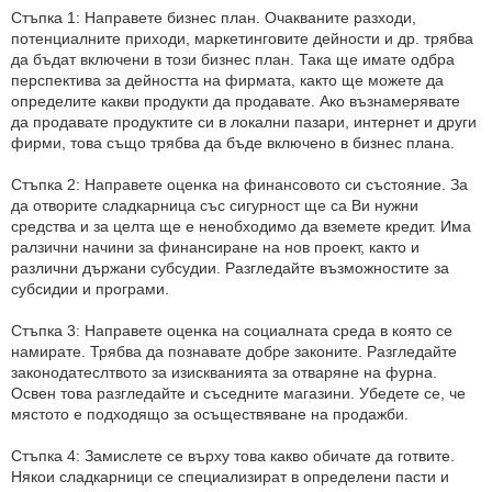
Стъпка 1: Направете бизнес план. Очакваните разходи,
потенциалните приходи, маркетинговите дейности и др. трябва
да бъдат включени в този бизнес план. Така ще имате одбра
перспектива за дейността на фирмата, както ще можете да
определите какви продукти да продавате. Ако възнамерявате
да продавате продуктите си в локални пазари, интернет и други
фирми, това също трябва да бъде включено в бизнес плана.
Стъпка 2: Направете оценка на финансовото си състояние. За
да отворите сладкарница със сигурност ще са Ви нужни
средства и за целта ще е ненобходимо да вземете кредит. Има
ралзични начини за финансиране на нов проект, както и
различни държани субсудии. Разгледайте възможностите за
субсидии и програми.
Стъпка 3: Направете оценка на социалната среда в която се
намирате. Трябва да познавате добре законите. Разгледайте
законодатеслтвото за изискванията за отваряне на фурна.
Освен това разгледайте и съседните магазини. Убедете се, че
мястото е подходящо за осъществяване на продажби.
Стъпка 4: Замислете се върху това какво обичате да готвите.
Някои сладкарници се специализират в определени пасти и