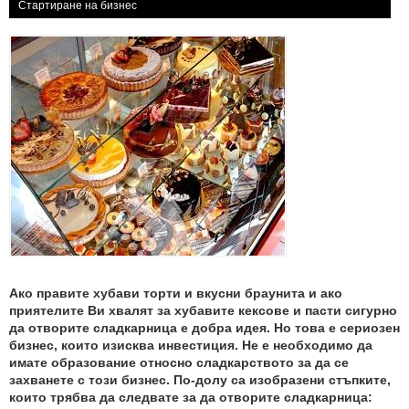
Стартиране на бизнес
Ако правите хубави торти и вкусни браунита и ако
приятелите Ви хвалят за хубавите кексове и пасти сигурно
да отворите сладкарница е добра идея. Но това е сериозен
бизнес, които изисква инвестиция. Не е необходимо да
имате образование относно сладкарството за да се
захванете с този бизнес. По-долу са изобразени стъпките,
които трябва да следвате за да отворите сладкарница: