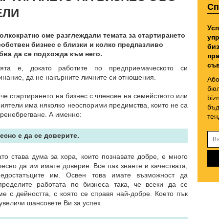
Сп
ЕЛИ
Усп
олкократно сме разглеждали темата за стартирането
упр
собствен бизнес с близки и колко предпазливо
биз
бва да се подхожда към него.
пра
съв
ята е, докато работите по предприемаческото си
инание, да не накърните личните си отношения.
Або
бюл
че стартирането на бизнес с членове на семейството или
biz
риятели има няколко неоспорими предимства, които не са
бъд
пренебрегване. А именно:
тен
Лесно е да се доверите.
ато става дума за хора, които познавате добре, е много
лесно да им имате доверие. Все пак знаете и качествата,
едостатъците им. Освен това имате възможност да
пределите работата по бизнеса така, че всеки да се
ме с дейността, с която се справя най-добре. Което пък
увеличи шансовете Ви за успех.