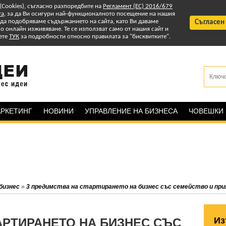
 (Cookies), съгласно разпоредбите на
Регламент (ЕС) 2016/679
та
, за да Ви осигури най-функционалното посещение на нашия
т да подобряваме съдържанието на сайта, като Ви даваме
Съгласен
 онлайн изживяване. Те се използват само от нашия сайт и
ете
ТУК
за подробности относно правилата за "бисквитките".
РКЕТИНГ
НОВИНИ
УПРАВЛЕНИЕ НА БИЗНЕСА
ЧОВЕШКИ
бизнес
»
3 предимства на стартирането на бизнес със семейство и пр
Из
АРТИРАНЕТО НА БИЗНЕС СЪС