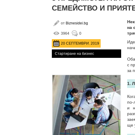
СЕМЕЙСТВО И ПРИЯТ
Нек
от
Biznesidei.bg
на 
тря
3964
0
Иде
20 СЕПТЕМВРИ. 2019
нач
Стартиране на бизнес
Оба
с п
за 
1. 
Ког
по-
и н
раз
зае
ще 