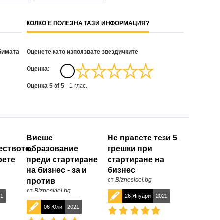
КОЛКО Е ПОЛЕЗНА ТАЗИ ИНФОРМАЦИЯ?
бимата
Оценете като използвате звездичките
Oценка:
Оценка
5
of
5
-
1
глас.
Висше
Не правете тези 5
еството,
образование
грешки при
рете
преди стартиране
стартиране на
на бизнес - за и
бизнес
от
Biznesidei.bg
против
от
Biznesidei.bg
21
26 Януари
2021
06 Юли
2021