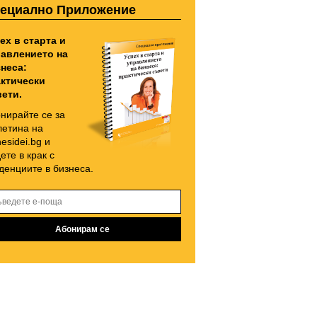
ециално Приложение
ех в старта и
авлението на
неса:
ктически
ети.
нирайте се за
етина на
nesidei.bg и
ете в крак с
денциите в бизнеса.