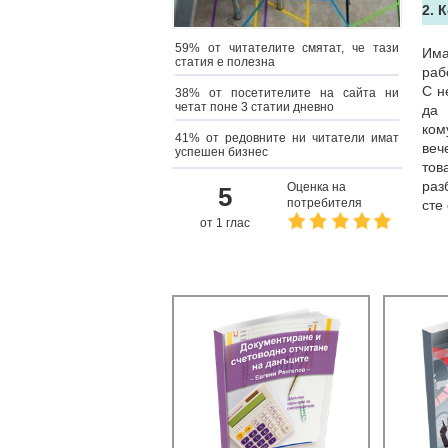
2. 
59% от читателите смятат, че тази
Има
статия е полезна
раб
С н
38% от посетителите на сайта ни
четат поне 3 статии дневно
да 
ком
41% от редовните ни читатели имат
веч
успешен бизнес
тов
раз
Оценка на
5
потребителя
сте
от 1 глас