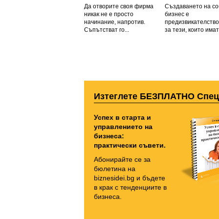
Да отворите своя фирма
Създаването на со
никак не е просто
бизнес е
начинание, напротив.
предизвикателство
Съпътстват го...
за тези, които имат 
Изтеглете БЕЗПЛАТНО Спе
Успех в старта и
управлението на
бизнеса:
практически съвети.
Абонирайте се за
бюлетина на
biznesidei.bg и бъдете
в крак с тенденциите в
бизнеса.