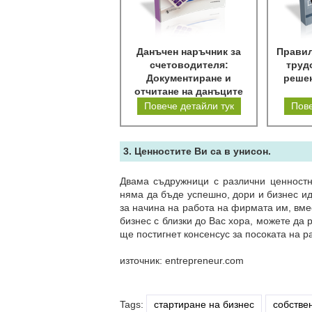
Данъчен наръчник за
Правил
счетоводителя:
труд
Документиране и
решен
отчитане на данъците
Повече детайли тук
Пове
3. Ценностите Ви са в унисон.
Двама съдружници с различни ценностн
няма да бъде успешно, дори и бизнес ид
за начина на работа на фирмата им, вмес
бизнес с близки до Вас хора, можете да 
ще постигнет консенсус за посоката на р
източник: entrepreneur.com
Tags:
стартиране на бизнес
собстве