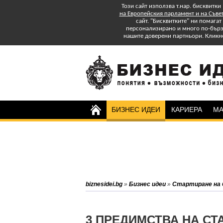
Този сайт използва т.нар. бисквитки
на Европейския парламент и на Съве
сайт. "Бисквитките" ни помага
персонализирано и много по-бързо
нашите доверени партньори. Кликн
БИЗНЕС ИДЕИ
КАРИЕРА
МА
Изтеглете БЕЗПЛАТНО
Специално Приложение
"Успех в старта и управлението на
бизнеса: практически съвети."
Абонирайте се за бюлетина на
biznesidei.bg
»
Бизнес идеи
»
Стартиране на 
biznesidei.bg и бъдете в крак с
тенденциите в бизнеса.
3 ПРЕДИМСТВА НА СТ