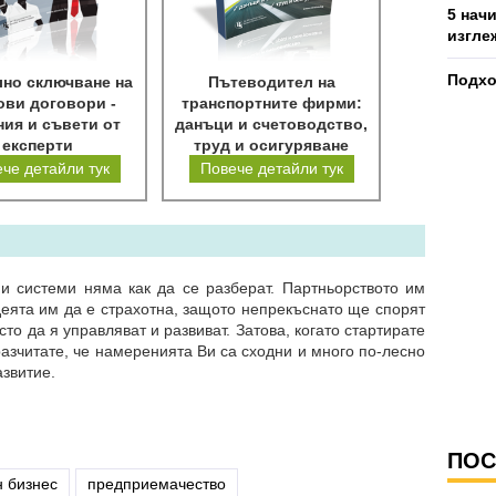
5 нач
изгле
Подхо
но сключване на
Пътеводител на
ови договори -
транспортните фирми:
ия и съвети от
данъци и счетоводство,
експерти
труд и осигуряване
че детайли тук
Повече детайли тук
и системи няма как да се разберат. Партньорството им
еята им да е страхотна, защото непрекъснато ще спорят
то да я управляват и развиват. Затова, когато стартирате
разчитате, че намеренията Ви са сходни и много по-лесно
азвитие.
ПОС
н бизнес
предприемачество