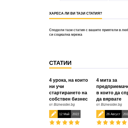
ХАРЕСА ЛИ ВИ ТАЗИ СТАТИЯ?
Сподели тази статия с вашите приятели в лю
си социална мрежа
СТАТИИ
4 урока, на които
4 мита за
ни учи
предприемач
стартирането на
в които да сп
собствен бизнес
да вярвате
от
Biznesidei.bg
от
Biznesidei.bg
12 Май
2022
26 Август
20