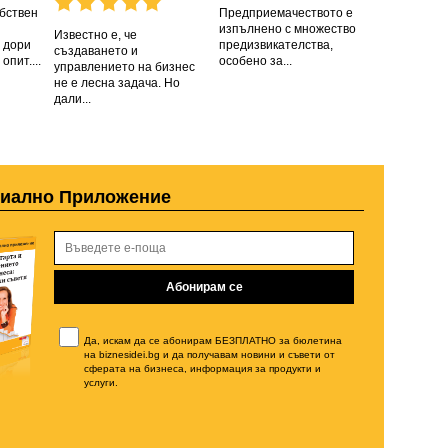
бствен
Предприемачеството е
изпълнено с множество
Известно е, че
 дори
предизвикателства,
създаването и
опит....
особено за...
управлението на бизнес
не е лесна задача. Но
дали...
циално Приложение
Да, искам да се абонирам БЕЗПЛАТНО за бюлетина
на biznesidei.bg и да получавам новини и съвети от
сферата на бизнеса, информация за продукти и
услуги.