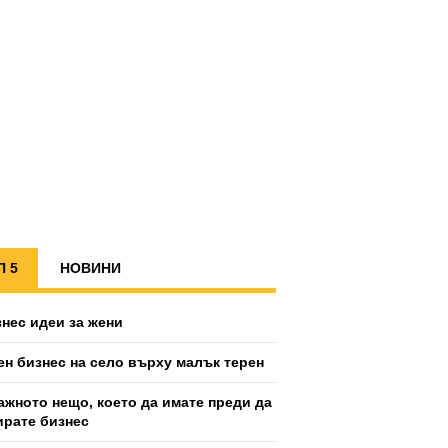
П 5
НОВИНИ
знес идеи за жени
ен бизнес на село върху малък терен
ажното нещо, което да имате преди да
ирате бизнес