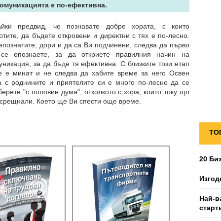
Комуникацията е по-ефективна.
йки предвид, че познавате добре хората, с които
отите, да бъдете откровени и директни с тях е по-лесно.
епознатите, дори и да са Ви подчинени, следва да първо
се опознаете, за да откриете правилния начин на
уникация, за да бъде тя ефективна. С близките този етап
е е минат и не следва да хабите време за него Освен
а с роднините и приятелите си е много по-лесно да се
берете "с половин дума", отколкото с хора, които току що
 срещнали. Което ще Ви спести още време.
ТО
20 Би
Изгод
Най-в
старт