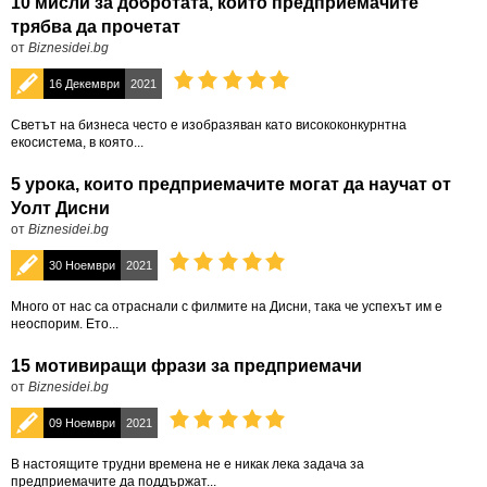
10 мисли за добротата, които предприемачите
трябва да прочетат
от
Biznesidei.bg
16 Декември
2021
Светът на бизнеса често е изобразяван като висококонкурнтна
екосистема, в която...
5 урока, които предприемачите могат да научат от
Уолт Дисни
от
Biznesidei.bg
30 Ноември
2021
Много от нас са отраснали с филмите на Дисни, така че успехът им е
неоспорим. Ето...
15 мотивиращи фрази за предприемачи
от
Biznesidei.bg
09 Ноември
2021
В настоящите трудни времена не е никак лека задача за
предприемачите да поддържат...