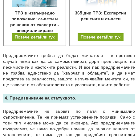
ТРЗ в извънредно
365 дни ТРЗ: Експертни
положение: съвети и
решения и съвети
решения от експерти -
специализирано
електронно издание
Повече детайли тук
Повече детайли тук
Предприемачите трябва да бъдат мечтатели - в противен
случай няма как да се самомотивират, дори пред лицето на
песимистите и жестоките реалисти. И все пак предприемачите
не трябва единствено да "хвърчат в облаците", а да имат
представа за реалността, защото, изпълнявайки мечтата си, те
ще зависят и от обстоятелствата и условията, в които работят.
4. Предизвикване на статуквото.
Предприемачите не вървят по пътя с минимално
съпротивление. Те не приемат установените порядки. Само с
този тип мислене може да се иновира. Ако предприемачите
възприемат, че няма по-добри начини да вършат нещата от
установените, те няма да как да придобият сравнителни