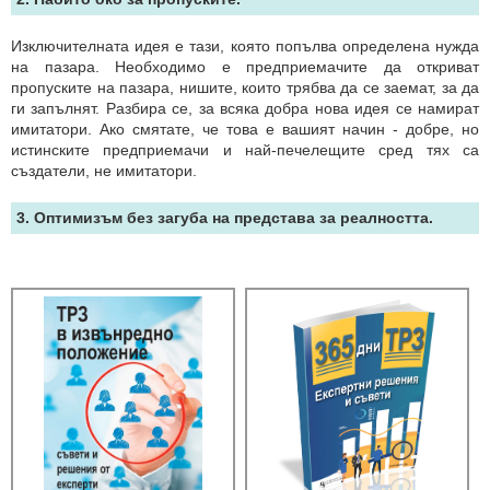
Изключителната идея е тази, която попълва определена нужда
на пазара. Необходимо е предприемачите да откриват
пропуските на пазара, нишите, които трябва да се заемат, за да
ги запълнят. Разбира се, за всяка добра нова идея се намират
имитатори. Ако смятате, че това е вашият начин - добре, но
истинските предприемачи и най-печелещите сред тях са
създатели, не имитатори.
3. Оптимизъм без загуба на представа за реалността.