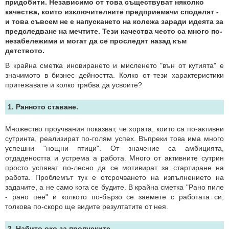
придобити. Независимо от това съществуват няколко
качества, които изключителните предприемачи споделят -
и това съвсем не е напускането на колежа заради идеята за
предследване на мечтите. Тези качества често са много по-
незабележими и могат да се проследят назад към
детството.
В крайна сметка иновирането и мисленето "вън от кутията" е
значимото в бизнес дейността. Колко от тези характеристики
притежавате и колко трябва да усвоите?
1. Ранното ставане.
Множество проучвания показват, че хората, които са по-активни
сутринта, реализират по-голям успех. Въпреки това има много
успешни "нощни птици". От значение са амбицията,
отдадеността и устрема а работа. Много от активните сутрин
просто успяват по-лесно да се мотивират за стартиране на
работа. Проблемът тук е отсрочването на изпълнението на
задачите, а не само кога се будите. В крайна сметка "Рано пиле
- рано пее" и колкото по-бързо се заемете с работата си,
толкова по-скоро ще видите резултатите от нея.
2. Набито око за пропуските.