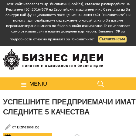
Този сайт използва т.нар. бисквитки (Cookies), съгласно разпоредбите на
Регламент (ЕС) 2016/679 на Европейския парламент и на Съвета
, за да Ви
осигури най-функционалното посещение на нашия сайт. "Бисквитките" ни
помагат да подобряваме съдържанието на сайта, като Ви даваме
персонализирано и много по-бързо онлайн изживяване. Те се използват
само от нашия сайт и нашите доверени партньори. Кликнете
ТУК
за
Съгласен съм
подробности относно правилата за "бисквитките".
MENIU
УСПЕШНИТЕ ПРЕДПРИЕМАЧИ ИМАТ
СЛЕДНИТЕ 5 КАЧЕСТВА
от
Biznesidei.bg