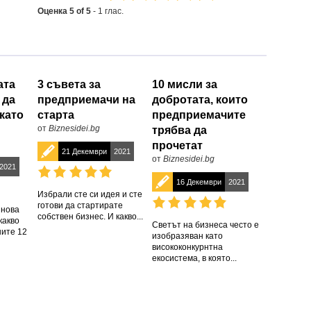
Оценка
5
of
5
-
1
глас.
ата
3 съвета за
10 мисли за
 да
предприемачи на
добротата, които
като
старта
предприемачите
от
Biznesidei.bg
трябва да
прочетат
21 Декември
2021
от
Biznesidei.bg
2021
16 Декември
2021
Избрали сте си идея и сте
готови да стартирате
 нова
собствен бизнес. И какво...
какво
Светът на бизнеса често е
ните 12
изобразяван като
висококонкурнтна
екосистема, в която...