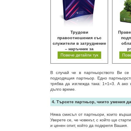
Трудови
Праве
правоотношения със
подп
служители в затруднение
обла
– наръчник за
р
работодатели
Повече детайли тук
Пове
В случай че в партньорството Ви се
подходящия партньор. Едно партньорств
трябва да изглежда така: 1+1=3. А ако
дълго време.
4. Търсете партньор, чиито умения д
Няма смисъл от партньори, които върш
Уверете се, че човекът, с който ще ста
и ценен опит, който да подкрепя Вашия.