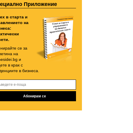
ециално Приложение
ех в старта и
авлението на
неса:
ктически
ети.
нирайте се за
етина на
nesidei.bg и
ете в крак с
денциите в бизнеса.