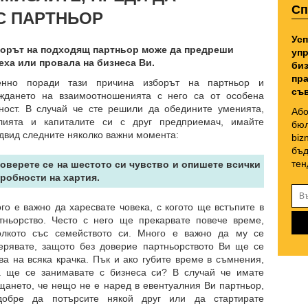
Сп
С ПАРТНЬОР
Усп
орът на подходящ партньор може да предреши
упр
еха или провала на бизнеса Ви.
биз
пра
нно поради тази причина изборът на партньор и
съв
ждането на взаимоотношенията с него са от особена
ност. В случай че сте решили да обедините уменията,
Або
лията и капиталите си с друг предприемач, имайте
бюл
двид следните няколко важни момента:
biz
бъд
тен
Доверете се на шестото си чувство и опишете всички
робности на хартия.
го е важно да харесвате човека, с когото ще встъпите в
тньорство. Често с него ще прекарвате повече време,
олкото със семейството си. Много е важно да му се
ерявате, защото без доверие партньорството Ви ще се
ва на всяка крачка. Пък и ако губите време в съмнения,
а ще се занимавате с бизнеса си? В случай че имате
щането, че нещо не е наред в евентуалния Ви партньор,
добре да потърсите някой друг или да стартирате