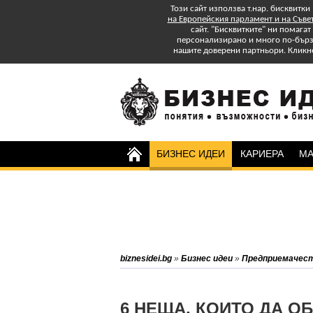
Този сайт използва т.нар. бисквитки
на Европейския парламент и на Съве
сайт. "Бисквитките" ни помага
персонализирано и много по-бързо
нашите доверени партньори. Кликн
БИЗНЕС ИДЕИ
КАРИЕРА
МА
Изтеглете БЕЗПЛАТНО
Специално Приложение
"Успех в старта и управлението на
бизнеса: практически съвети."
Абонирайте се за бюлетина на
biznesidei.bg
»
Бизнес идеи
»
Предприемачес
biznesidei.bg и бъдете в крак с
тенденциите в бизнеса.
6 НЕЩА, КОИТО ДА О