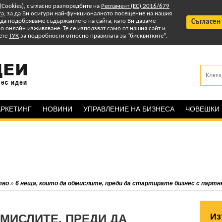
 (Cookies), съгласно разпоредбите на
Регламент (ЕС) 2016/679
та
, за да Ви осигури най-функционалното посещение на нашия
т да подобряваме съдържанието на сайта, като Ви даваме
Съгласен
 онлайн изживяване. Те се използват само от нашия сайт и
ете
ТУК
за подробности относно правилата за "бисквитките".
РКЕТИНГ
НОВИНИ
УПРАВЛЕНИЕ НА БИЗНЕСА
ЧОВЕШКИ
тво
»
6 неща, които да обмислите, преди да стартирате бизнес с партн
Из
БМИСЛИТЕ, ПРЕДИ ДА