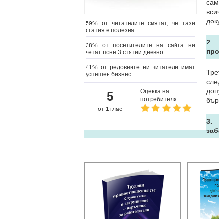
сам
вси
док
59% от читателите смятат, че тази
статия е полезна
2.
38% от посетителите на сайта ни
про
четат поне 3 статии дневно
41% от редовните ни читатели имат
Тре
успешен бизнес
сле
доп
Оценка на
5
потребителя
бър
от 1 глас
3.
заб