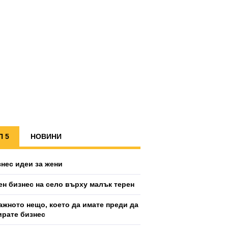
П 5
НОВИНИ
знес идеи за жени
ен бизнес на село върху малък терен
ажното нещо, което да имате преди да
ирате бизнес