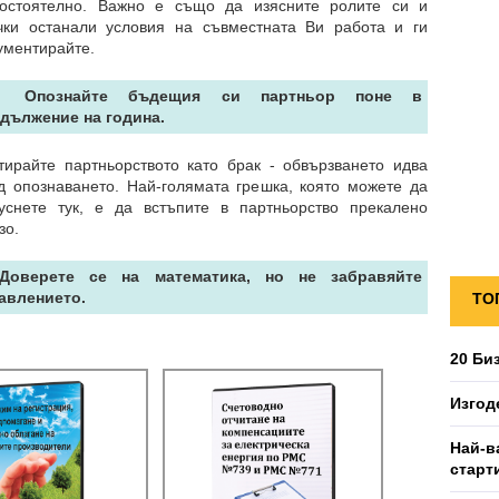
остоятелно. Важно е също да изясните ролите си и
чки останали условия на съвместната Ви работа и ги
ументирайте.
 Опознайте бъдещия си партньор поне в
дължение на година.
тирайте партньорството като брак - обвързването идва
д опознаването. Най-голямата грешка, която можете да
уснете тук, е да встъпите в партньорство прекалено
зо.
 Доверете се на математика, но не забравяйте
авлението.
ТО
20 Би
Изгод
Най-в
старт