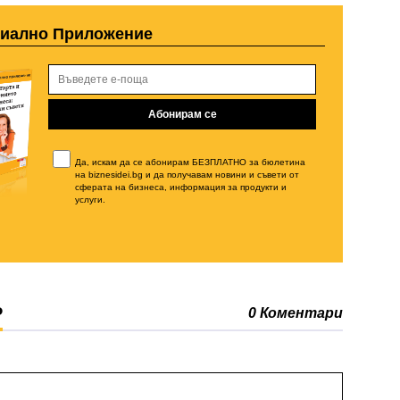
циално Приложение
Да, искам да се абонирам БЕЗПЛАТНО за бюлетина
на biznesidei.bg и да получавам новини и съвети от
сферата на бизнеса, информация за продукти и
услуги.
Р
0 Коментари