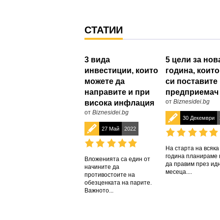
СТАТИИ
3 вида
5 цели за нов
инвестиции, които
година, които
можете да
си поставите 
направите и при
предприемач
от
Biznesidei.bg
висока инфлация
от
Biznesidei.bg
30 Декември
27 Май
2022
На старта на всяка
година планираме 
Вложенията са един от
да правим през ид
начините да
месеца....
противостоите на
обезценката на парите.
Важното...