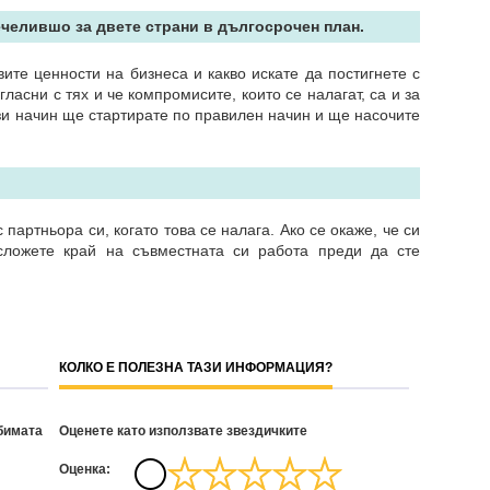
печелившо за двете страни в дългосрочен план.
ите ценности на бизнеса и какво искате да постигнете с
ъгласни с тях и че компромисите, които се налагат, са и за
ози начин ще стартирате по правилен начин и ще насочите
партньора си, когато това се налага. Ако се окаже, че си
 сложете край на съвместната си работа преди да сте
КОЛКО Е ПОЛЕЗНА ТАЗИ ИНФОРМАЦИЯ?
бимата
Оценете като използвате звездичките
Oценка: