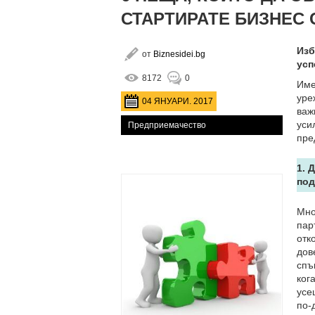
СТАРТИРАТЕ БИЗНЕС 
Изб
от
Biznesidei.bg
усп
8172
0
Име
уре
04 ЯНУАРИ. 2017
важ
уси
Предприемачество
пре
1. 
под
Мно
пар
отк
дов
спъ
ког
усе
по-