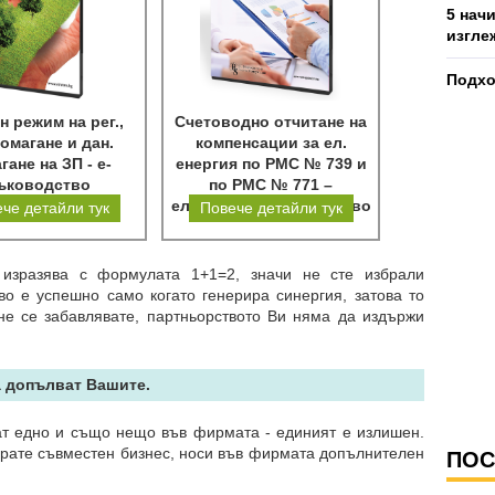
5 нач
изгле
Подхо
н режим на рег.,
Счетоводно отчитане на
омагане и дан.
компенсации за ел.
гане на ЗП - е-
енергия по РМС № 739 и
ъководство
по РМС № 771 –
електронно ръководство
че детайли тук
Повече детайли тук
 изразява с формулата 1+1=2, значи не сте избрали
о е успешно само когато генерира синергия, затова то
 не се забавлявате, партньорството Ви няма да издържи
а допълват Вашите.
ат едно и също нещо във фирмата - единият е излишен.
ртирате съвместен бизнес, носи във фирмата допълнителен
ПОС