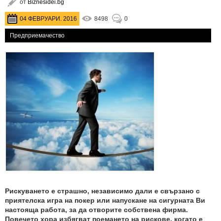
от
Biznesidei.bg
04 ФЕВРУАРИ. 2016
8498
0
Предприемачество
Рискуването е страшно, независимо дали е свързано с
приятелска игра на покер или напускане на сигурната Ви
настояща работа, за да отворите собствена фирма.
Повечето хора избягват поемането на рискове, когато е