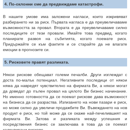
4. По-склонни сме да предвиждаме катастрофи.
В нашите умове има заложени нагласи, които изкривяват
разбирането ни за риск. Първата нагласа е да преувеличаваме
възможността за провал. Втората е да преувеличаваме силно
последиците от тези провали. Имайте това предвид, когато
планирате развоя на събитията, когато поемате риск.
Придържайте се към фактите и се старайте да не влагате
емоции в прогнозите си.
5. Рисковете правят разликата.
Някои рискове обещават големи печалби. Други изглеждат с
доста по-малък потенциал. Негативните последици от някои
няма да навредят чувствително на фирмата Ви, а някои могат
да доведат до пълен провал на цялото Ви бизнес начинание.
Но именно готовността да се поемат рискове дава възможност
на бизнеса да се разраства. Излизането на нови пазари е риск,
но може силно да увеличи продажбите Ви. Въвеждането на нов
продукт е риск, но той може да се окаже най-печелившият на
фирмата Ви. Затова и разликата между успешния и
посредствения бизнес се заключава в това да се поемат
калкулирани рискове.