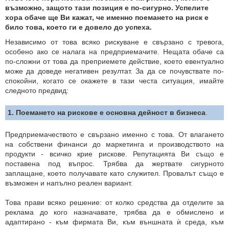
възможно, защото тази позиция е по-сигурно. Успелите
хора обаче ще Ви кажат, че именно поемането на риск е
било това, което ги е довело до успеха.
Независимо от това всяко рискуване е свързано с тревога,
особено ако се налага на предприемачите. Нещата обаче са
по-сложни от това да прeприемете действие, което евентуално
може да доведе негативен резултат. За да се почувствате по-
спокойни, когато се окажете в тази честа ситуация, имайте
следното предвид:
1. Поемането на рискове е основна дейност в бизнеса
.
Предприемачеството е свързано именно с това. От влагането
на собствени финанси до маркетинга и производството на
продукти - всичко крие рискове. Репутацията Ви също е
поставена под въпрос. Трябва да жертвате сигурното
заплащане, което получавате като служител. Провалът също е
възможен и напълно реален вариант.
Това прави всяко решение: от колко средства да отделите за
реклама до кого назначавате, трябва да е обмислено и
адаптирано - към фирмата Ви, към външната ѝ среда, към