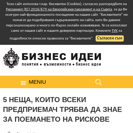
Този сайт използва т.нар. бисквитки (Cookies), съгласно разпоредбите на
Регламент (ЕС) 2016/679 на Европейския парламент и на Съвета
, за да Ви
осигури най-функционалното посещение на нашия сайт. "Бисквитките" ни
помагат да подобряваме съдържанието на сайта, като Ви даваме
персонализирано и много по-бързо онлайн изживяване. Те се използват
само от нашия сайт и нашите доверени партньори. Кликнете
ТУК
за
Съгласен съм
подробности относно правилата за "бисквитките".
MENIU
5 НЕЩА, КОИТО ВСЕКИ
ПРЕДПРИЕМАЧ ТРЯБВА ДА ЗНАЕ
ЗА ПОЕМАНЕТО НА РИСКОВЕ