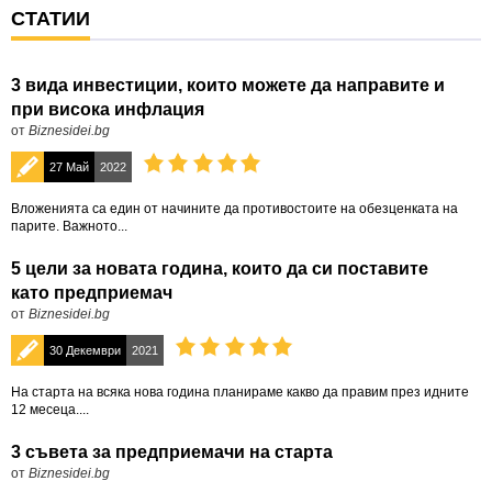
СТАТИИ
3 вида инвестиции, които можете да направите и
при висока инфлация
от
Biznesidei.bg
27 Май
2022
Вложенията са един от начините да противостоите на обезценката на
парите. Важното...
5 цели за новата година, които да си поставите
като предприемач
от
Biznesidei.bg
30 Декември
2021
На старта на всяка нова година планираме какво да правим през идните
12 месеца....
3 съвета за предприемачи на старта
от
Biznesidei.bg