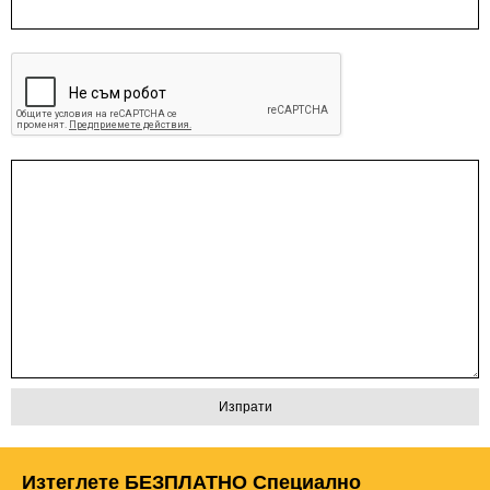
Изтеглете БЕЗПЛАТНО Специално