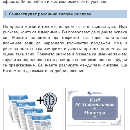
сферата Ви на работа и към икономическите условия.
2. Съществуват различни типове рискове.
Не просто малки и големи, въпреки че и те съществуват. Има
рискове, които са измерими и Ви позволяват да оцените успеха
си. Можете например да откриете как едно капиталово
вложение води до нараснало количество продажби. Има и
рискове, които не са измерими и успехът при тях не може да се
оцени така ясно. Повечето рискове в бизнеса са именно такива:
трудни за определяне като размер и специфики, още по-трудни
за предсказване. Да знаете разликите между тези рискове, ще
Ви помогне да взимате по-добри решения.