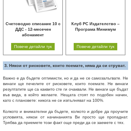
Счетоводно списание 10 с
Клуб РС Издателство –
ДДС - 12-месечен
Програма Минимум
абонамент
Повече детайли тук
Повече детайли тук
3. Някои от рисковете, които поемате, няма да си струват.
Важно е да бъдете оптимисти, но и да не се самозалъгвате. Не
винаги ще печелите от рисковете, които поемате. Не винаги
резултатите ще са каквито сте ги очаквали. Не винаги ще бъдат
във вида, в който желаете. Нещата стоят по подобен начин,
като с плановете: никога не се изпълняват на 100%.
Колкото и внимателни да бъдете, колкото и добре да проучите
условията, някои от начинанията Ви просто ще пропаднат.
Трябва да приемете този факт още преди да се заемете с тях.