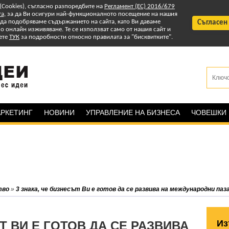
 (Cookies), съгласно разпоредбите на
Регламент (ЕС) 2016/679
та
, за да Ви осигури най-функционалното посещение на нашия
т да подобряваме съдържанието на сайта, като Ви даваме
Съгласен
 онлайн изживяване. Те се използват само от нашия сайт и
ете
ТУК
за подробности относно правилата за "бисквитките".
РКЕТИНГ
НОВИНИ
УПРАВЛЕНИЕ НА БИЗНЕСА
ЧОВЕШКИ
тво
»
3 знака, че бизнесът Ви е готов да се развива на международни паз
Из
Т ВИ Е ГОТОВ ДА СЕ РАЗВИВА