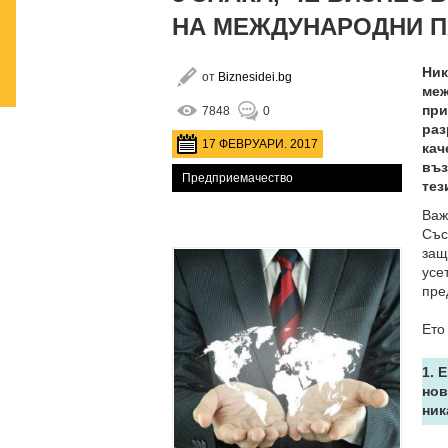
НА МЕЖДУНАРОДНИ П
Ник
от
Biznesidei.bg
меж
при
7848
0
раз
17 ФЕВРУАРИ. 2017
кач
въз
Предприемачество
тез
Важ
Със
защ
ус
пре
Ето
1. 
нов
ник