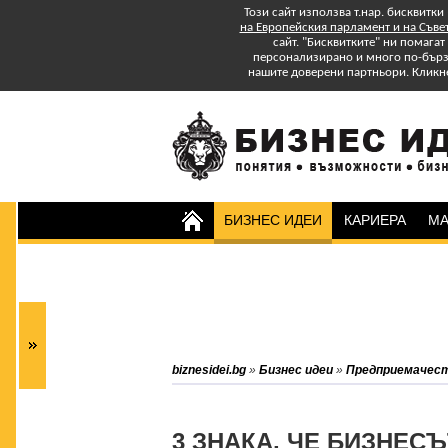
Този сайт използва т.нар. бисквитки
на Европейския парламент и на Съве
сайт. "Бисквитките" ни помага
персонализирано и много по-бързо
нашите доверени партньори. Кликн
БИЗНЕС ИДЕИ
КАРИЕРА
МА
Изтеглете БЕЗПЛАТНО
Специално Приложение
"Успех в старта и управлението на
бизнеса: практически съвети."
Абонирайте се за бюлетина на
biznesidei.bg
»
Бизнес идеи
»
Предприемачес
biznesidei.bg и бъдете в крак с
тенденциите в бизнеса.
3 ЗНАКА, ЧЕ БИЗНЕСЪ