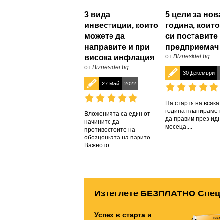
3 вида
5 цели за нов
инвестиции, които
година, които
можете да
си поставите 
направите и при
предприемач
от
Biznesidei.bg
висока инфлация
от
Biznesidei.bg
30 Декември
27 Май
2022
На старта на всяка
година планираме 
Вложенията са един от
да правим през ид
начините да
месеца....
противостоите на
обезценката на парите.
Важното...
Изтеглете БЕЗПЛАТНО Спе
Успех в старта и