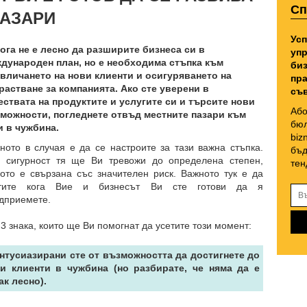
Сп
АЗАРИ
Усп
ога не е лесно да разширите бизнеса си в
упр
дународен план, но е необходима стъпка към
биз
вличането на нови клиенти и осигуряването на
пра
растване за компанията. Ако сте уверени в
съв
ествата на продуктите и услугите си и търсите нови
Або
можности, погледнете отвъд местните пазари към
бюл
и в чужбина.
biz
ното в случая е да се настроите за тази важна стъпка.
бъд
 сигурност тя ще Ви тревожи до определена степен,
тен
ото е свързана със значителен риск. Важното тук е да
етите кога Вие и бизнесът Ви сте готови да я
дприемете.
 3 знака, които ще Ви помогнат да усетите този момент:
Ентусиазирани сте от възможността да достигнете до
и клиенти в чужбина (но разбирате, че няма да е
ак лесно).