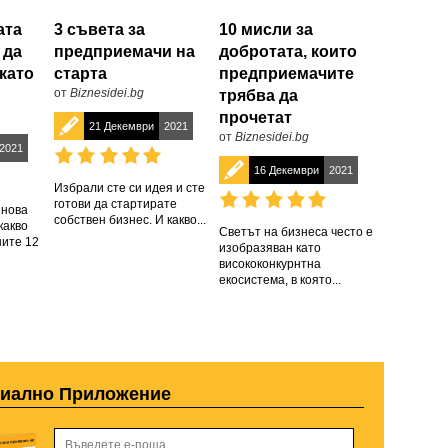
ата
3 съвета за
10 мисли за
 да
предприемачи на
добротата, които
като
старта
предприемачите
от
Biznesidei.bg
трябва да
прочетат
21 Декември
2021
от
Biznesidei.bg
2021
16 Декември
2021
Избрали сте си идея и сте
готови да стартирате
 нова
собствен бизнес. И какво...
какво
Светът на бизнеса често е
ните 12
изобразяван като
висококонкурнтна
екосистема, в която...
циално Приложение