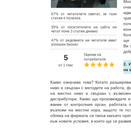
Мно
оча
идв
67% от читателите смятат, че тази
тря
статия е полезна
пот
35% от посетителите на сайта ни
кон
четат поне 3 статии дневно
Кол
ще 
47% от редовните ни читатели имат
успешен бизнес
Ви 
доб
Оценка на
5
потребителя
2. 
от 1 глас
на 
Какво означава това? Когато разширява
ниво е свързан с методите на работа, фи
на местно ниво е свързан с възможно
дистрибутори. Какво ще произвеждате и
вземе от контролния орган, работата 
възложи на местни хора, защото те поз
облика на фирмата си такъв какъвто ориг
към новите условия, в които ще се развив