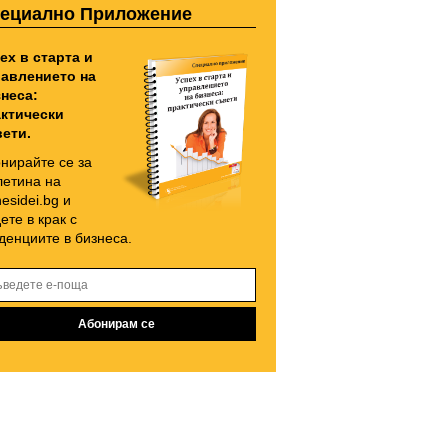
ециално Приложение
ех в старта и
авлението на
неса:
ктически
ети.
нирайте се за
етина на
nesidei.bg и
ете в крак с
денциите в бизнеса.