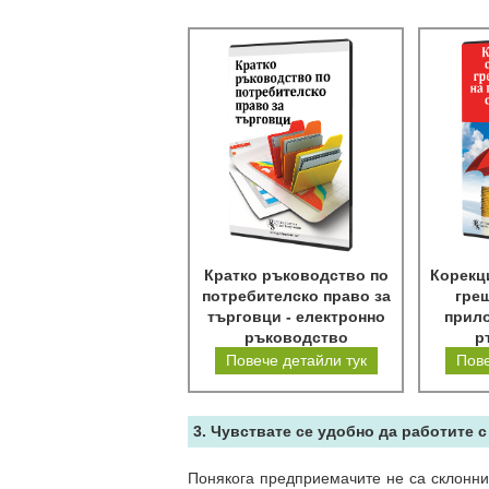
Кратко ръководство по
Корекц
потребителско право за
греш
търговци - електронно
прило
ръководство
р
Повече детайли тук
Пове
3. Чувствате се удобно да работите с
Понякога предприемачите не са склонни 