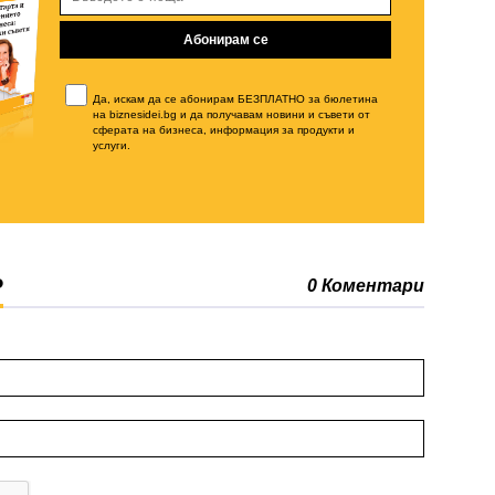
Да, искам да се абонирам БЕЗПЛАТНО за бюлетина
на biznesidei.bg и да получавам новини и съвети от
сферата на бизнеса, информация за продукти и
услуги.
Р
0 Коментари