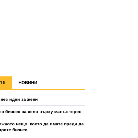
П 5
НОВИНИ
знес идеи за жени
ен бизнес на село върху малък терен
ажното нещо, което да имате преди да
ирате бизнес