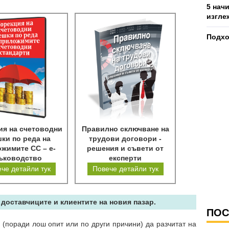
5 нач
изгле
Подхо
ия на счетоводни
Правилно сключване на
ки по реда на
трудови договори -
жимите СС – е-
решения и съвети от
ъководство
експерти
че детайли тук
Повече детайли тук
 доставчиците и клиентите на новия пазар.
ПОС
(поради лош опит или по други причини) да разчитат на