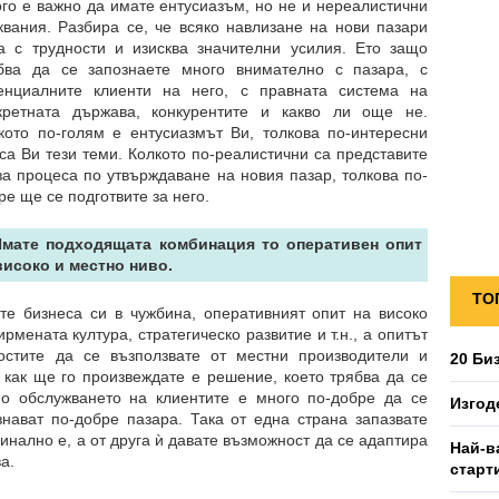
го е важно да имате ентусиазъм, но не и нереалистични
квания. Разбира се, че всяко навлизане на нови пазари
а с трудности и изисква значителни усилия. Ето защо
бва да се запознаете много внимателно с пазара, с
енциалните клиенти на него, с правната система на
кретната държава, конкурентите и какво ли още не.
кото по-голям е ентусиазмът Ви, толкова по-интересни
са Ви тези теми. Колкото по-реалистични са представите
за процеса по утвърждаване на новия пазар, толкова по-
ре ще се подготвите за него.
Имате подходящата комбинация то оперативен опит
високо и местно ниво.
ТО
те бизнеса си в чужбина, оперативният опит на високо
рмената култура, стратегическо развитие и т.н., а опитът
стите да се възползвате от местни производители и
20 Би
 как ще го произвеждате е решение, което трябва да се
по обслужването на клиентите е много по-добре да се
Изгод
нават по-добре пазара. Така от една страна запазвате
инално е, а от друга ѝ давате възможност да се адаптира
Най-в
а.
старт