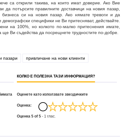
вече са открили такива, на които имат доверие. Ако Вие
ви да потърсите правилните доставчици на новия пазар,
а бизнеса си на новия пазар. Ако нямате тревоги и да
те демографски специфики не Ви притесняват, действайте.
вени на 100%, но колкото по-малко притеснения имате,
ва ще Ви съдейства да посрещнете трудностите по-добре.
и пазари
привличане на нови клиенти
КОЛКО Е ПОЛЕЗНА ТАЗИ ИНФОРМАЦИЯ?
бимата
Оценете като използвате звездичките
Oценка:
Оценка
5
of
5
-
1
глас.