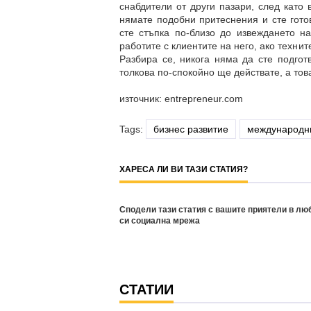
снабдители от други пазари, след като 
нямате подобни притеснения и сте гото
сте стъпка по-близо до извеждането н
работите с клиентите на него, ако техни
Разбира се, никога няма да сте подгот
толкова по-спокойно ще действате, а то
източник: entrepreneur.com
Tags:
бизнес развитие
международн
ХАРЕСА ЛИ ВИ ТАЗИ СТАТИЯ?
Сподели тази статия с вашите приятели в лю
си социална мрежа
СТАТИИ