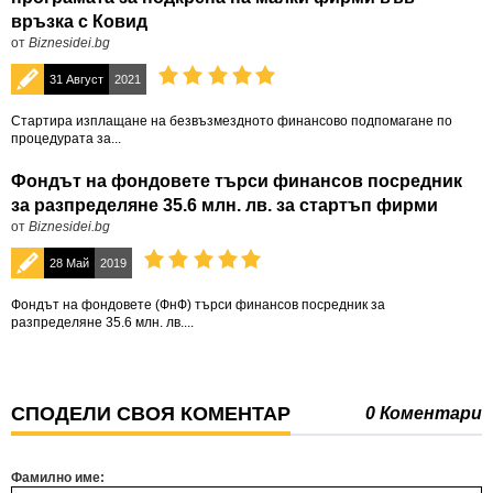
връзка с Ковид
от
Biznesidei.bg
31 Август
2021
Стартира изплащане на безвъзмездното финансово подпомагане по
процедурата за...
Фондът на фондовете търси финансов посредник
за разпределяне 35.6 млн. лв. за стартъп фирми
от
Biznesidei.bg
28 Май
2019
Фондът на фондовете (ФнФ) търси финансов посредник за
разпределяне 35.6 млн. лв....
СПОДЕЛИ СВОЯ КОМЕНТАР
0 Коментари
Фамилно име: