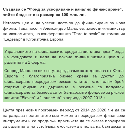
Създава се "Фонд за ускоряване и начално финансиране",
чийто бюджет е в размер на 100 млн. лв.
Неговата цел е да улесни достъпа до финансиране за нови
фирми. Това посочи Александър Манолев, заместник-министър
на икономиката, на конференцията "Dare to scale" на компания
"Ендевър" в Югоизточна Европа.
Управлението на финансовите средства ще става чрез Фонда
на фондовете и цели да покрие пълния жизнен цикъл и
развитие на 1 фирма.
Според Манолев ние се утвърждаваме като държава от Южна
Европа с благоприятна бизнес среда за достъп до
финансиране посредством рисков капитал, като голям брой
стартъп фирми от държавите в региона са получили
финансиране за бизнеса си от българските фондове за рисков
капитал "Eleven" и "LauncHub" в периода 2007-2013 г.
Целта през новия програмен период от 2014 до 2020 г. е да се
награждава постигнатото към момента посредством финансови
инструменти и се продължи практиката да се оказва продкрепа
за развитието на устойчива екосистема в полза на българските