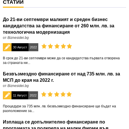
СТАТИИ
До 21-ви септември малкият и среден бизнес
кандидатства за финансиране от 260 млн. лв. за
технологична модернизация
от
Biznesidei.bg
30 Август
2022
В срок до 21-ви септември може да се кандидатства първата отворена
за страната ни...
Безвъзмездно финансиране от над 735 млн. лв. за
МСП до края на 2022 г.
от
Biznesidei.bg
11 Август
2022
Процедури за 735 млн. лв. безвъзмездно финансиране ще бъдат на
разположение за...
Изплаща се допълнително финансиране по
програмата за подкрепа на малки фирми във