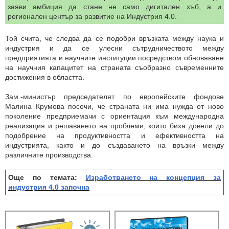
заяви амбиция да стане не само дигитален хъб, а и
регионален център за развитие на Индустрия 4.0.
Той счита, че следва да се подобри връзката между наука и
индустрия и да се улесни сътрудничеството между
предприятията и научните институции посредством обновяване
на научния капацитет на страната съобразно съвременните
достижения в областта.
Зам.-министър председателят по европейските фондове
Малина Крумова посочи, че страната ни има нужда от ново
поколение предприемачи с ориентация към международна
реализация и решаването на проблеми, които биха довели до
подобрение на продуктивността и ефективността на
индустрията, както и до създаването на връзки между
различните производства.
Още по темата:
Изработването на концепция за
индустрия 4.0 започна