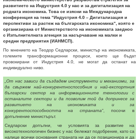
развитието на Индустрия 4.0 у нас и за дигитализация на
родната икономика. Това се изясни на Международна
конференция на тема “Индустрия 4.0 – Дигитализация и
перспективи за растеж на българската икономика“, която е
организирана от Министерството на икономиката заедноо
с Изпълнителната агенция за насърчаване на малки и
средни предприятия (ИАНМСП).
По мнението на Теодор Седларски, министър на икономиката,
големите трансформационни процеси, които ще бъдат
провокирани от Индустрия 4.0, не могат да останат на
индивидуално ниво.
„От нас зависи да създадем инструменти и механизми, за
да свържем най-конкурентноспособния и най-експортния
български сектор на информационните технологии с
останалите сектори и да позволим той да допринесе за
развитието на икономиката и за
конкурентоспособността на страната“
, посочи в
допълнение министърът.
Седларски допълни, че условията за развитие на
високотехнологичен бизнес у нас бележат подобрение, като са
налице всички основания страната ни да се позиционира и да