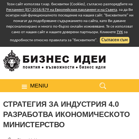
Този сайт използва т.нар. бисквитки (Cookies), съгласно разпоредбите на
Регламент (ЕС) 2016/679 на Европейския парламент и на Съвета
, за да Ви
осигури най-функционалното посещение на нашия сайт. "Бисквитките" ни
помагат да подобряваме съдържанието на сайта, като Ви даваме
персонализирано и много по-бързо онлайн изживяване. Те се използват
само от нашия сайт и нашите доверени партньори. Кликнете
ТУК
за
Съгласен съм
подробности относно правилата за "бисквитките".
MENIU
СТРАТЕГИЯ ЗА ИНДУСТРИЯ 4.0
РАЗРАБОТВА ИКОНОМИЧЕСКОТО
МИНИСТЕРСТВО