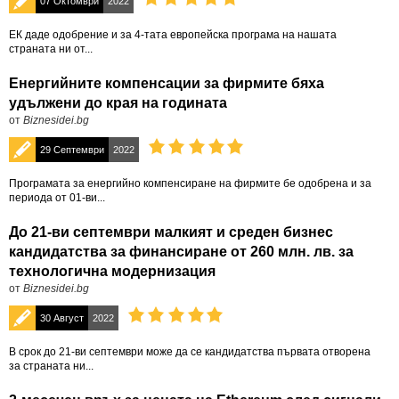
07 Октомври
2022
ЕК даде одобрение и за 4-тата европейска програма на нашата
страната ни от...
Енергийните компенсации за фирмите бяха
удължени до края на годината
от
Biznesidei.bg
29 Септември
2022
Програмата за енергийно компенсиране на фирмите бе одобрена и за
периода от 01-ви...
До 21-ви септември малкият и среден бизнес
кандидатства за финансиране от 260 млн. лв. за
технологична модернизация
от
Biznesidei.bg
30 Август
2022
В срок до 21-ви септември може да се кандидатства първата отворена
за страната ни...