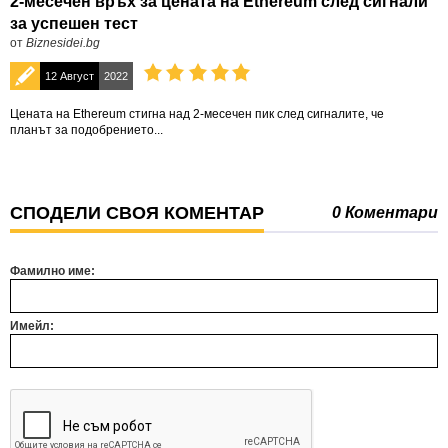
2-месечен връх за цената на Ethereum след сигнали
за успешен тест
от
Biznesidei.bg
12 Август
2022
Цената на Ethereum стигна над 2-месечен пик след сигналите, че
планът за подобрението...
СПОДЕЛИ СВОЯ КОМЕНТАР
0 Коментари
Фамилно име:
Имейл: