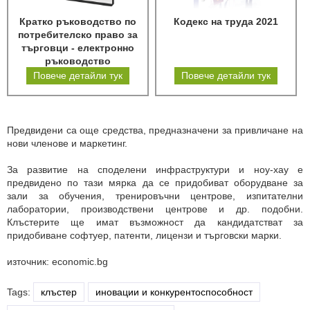
Кратко ръководство по
Кодекс на труда 2021
потребителско право за
търговци - електронно
ръководство
Повече детайли тук
Повече детайли тук
Предвидени са още средства, предназначени за привличане на
нови членове и маркетинг.
За развитие на споделени инфраструктури и ноу-хау е
предвидено по тази мярка да се придобиват оборудване за
зали за обучения, тренировъчни центрове, изпитателни
лаборатории, производствени центрове и др. подобни.
Клъстерите ще имат възможност да кандидатстват за
придобиване софтуер, патенти, лицензи и търговски марки.
източник: economic.bg
Tags:
клъстер
иновации и конкурентоспособност