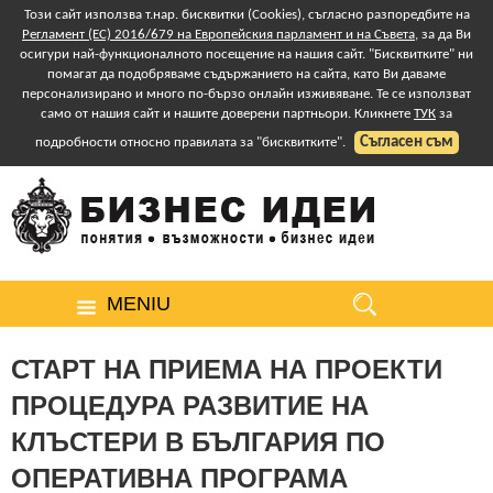
Този сайт използва т.нар. бисквитки (Cookies), съгласно разпоредбите на
Регламент (ЕС) 2016/679 на Европейския парламент и на Съвета
, за да Ви
осигури най-функционалното посещение на нашия сайт. "Бисквитките" ни
помагат да подобряваме съдържанието на сайта, като Ви даваме
персонализирано и много по-бързо онлайн изживяване. Те се използват
само от нашия сайт и нашите доверени партньори. Кликнете
ТУК
за
Съгласен съм
подробности относно правилата за "бисквитките".
MENIU
СТАРТ НА ПРИЕМА НА ПРОЕКТИ
ПРОЦЕДУРА РАЗВИТИЕ НА
КЛЪСТЕРИ В БЪЛГАРИЯ ПО
ОПЕРАТИВНА ПРОГРАМА