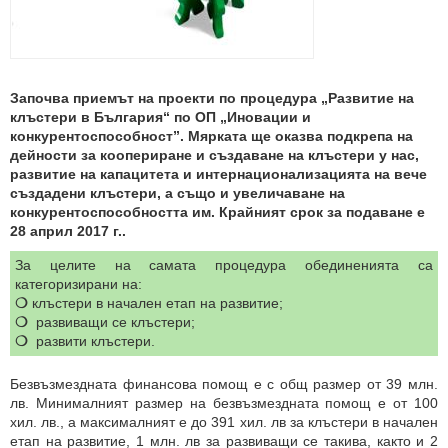
Започва приемът на проекти по процедура „Развитие на
клъстери в България“ по ОП „Иновации и
конкурентоспособност”. Мярката ще оказва подкрепа на
дейности за коопериране и създаване на клъстери у нас,
развитие на капацитета и интернационализацията на вече
създадени клъстери, а също и увеличаване на
конкурентоспособността им. Крайният срок за подаване е
28 април 2017 г..
За целите на самата процедура обединенията са
категоризирани на:
❍
клъстери в начален етап на развитие;
❍
развиващи се клъстери;
❍
развити клъстери.
Безвъзмездната финансова помощ е с общ размер от 39 млн.
лв. Минималният размер на безвъзмездната помощ е от 100
хил. лв., а максималният е до 391 хил. лв за клъстери в начален
етап на развитие, 1 млн. лв за развиващи се такива, както и 2