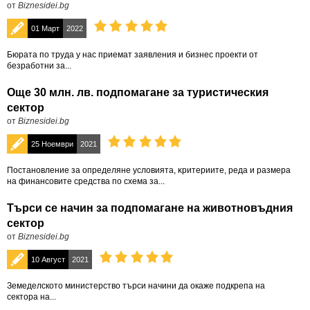
от
Biznesidei.bg
01 Март
2022
Бюрата по труда у нас приемат заявления и бизнес проекти от
безработни за...
Още 30 млн. лв. подпомагане за туристическия
сектор
от
Biznesidei.bg
25 Ноември
2021
Πocтaнoвлeниe зa oпpeдeлянe ycлoвиятa, ĸpитepиитe, peдa и paзмepa
нa финансовите cpeдcтвa пo cxeмa за...
Търси се начин за подпомагане на животновъдния
сектор
от
Biznesidei.bg
10 Август
2021
Земеделското министерство тъpcи начини да окаже подкрепа на
сектора на...