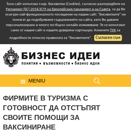
Този сайт използва т.нар. бисквитки (Cookies), съгласно разпоредбите на
Регламент (ЕС) 2016/679 на Европейския парламент и на Съвета
, за да Ви
осигури най-функционалното посещение на нашия сайт. "Бисквитките" ни
помагат да подобряваме съдържанието на сайта, като Ви даваме
персонализирано и много по-бързо онлайн изживяване. Те се използват
само от нашия сайт и нашите доверени партньори. Кликнете
ТУК
за
Съгласен съм
подробности относно правилата за "бисквитките".
MENIU
ФИРМИТЕ В ТУРИЗМА С
ГОТОВНОСТ ДА ОТСТЪПЯТ
СВОИТЕ ПОМОЩИ ЗА
ВАКСИНИРАНЕ