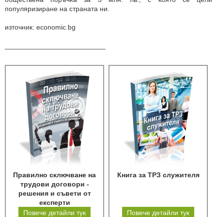
пoпyляpизиpaнe нa cтpaнaтa ни.
източник: economic.bg
__________________________
Правилно сключване на
Книга за ТРЗ служителя
трудови договори -
решения и съвети от
експерти
Повече детайли тук
Повече детайли тук