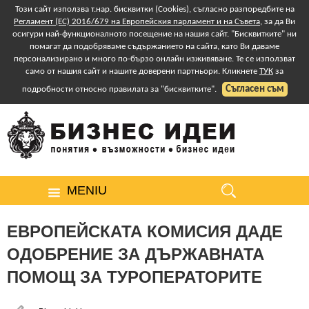
Този сайт използва т.нар. бисквитки (Cookies), съгласно разпоредбите на
Регламент (ЕС) 2016/679 на Европейския парламент и на Съвета
, за да Ви
осигури най-функционалното посещение на нашия сайт. "Бисквитките" ни
помагат да подобряваме съдържанието на сайта, като Ви даваме
персонализирано и много по-бързо онлайн изживяване. Те се използват
само от нашия сайт и нашите доверени партньори. Кликнете
ТУК
за
Съгласен съм
подробности относно правилата за "бисквитките".
MENIU
ЕВРОПЕЙСКАТА КОМИСИЯ ДАДЕ
ОДОБРЕНИЕ ЗА ДЪРЖАВНАТА
ПОМОЩ ЗА ТУРОПЕРАТОРИТЕ