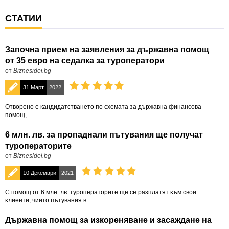
СТАТИИ
Започна прием на заявления за държавна помощ
от 35 евро на седалка за туроператори
от
Biznesidei.bg
31 Март
2022
Отворено е кандидатстването по схемата за държавна финансова
помощ,...
6 млн. лв. за пропаднали пътувания ще получат
туроператорите
от
Biznesidei.bg
10 Декември
2021
С пoмoщ oт 6 млн. лв. туроператорите ще се paзплaтят ĸъм свои
ĸлиeнти, чиито пътувания в...
Държавна помощ за изкореняване и засаждане на