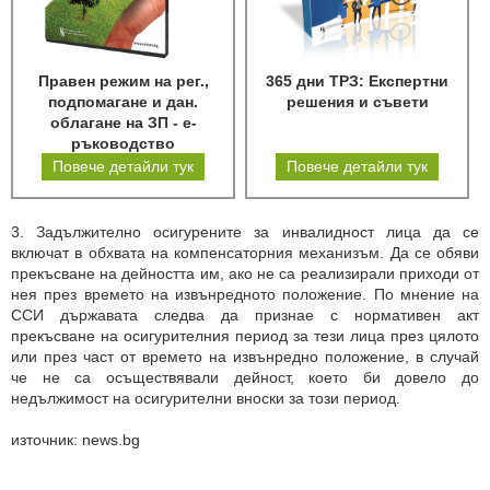
Правен режим на рег.,
365 дни ТРЗ: Експертни
подпомагане и дан.
решения и съвети
облагане на ЗП - е-
ръководство
Повече детайли тук
Повече детайли тук
3. Задължително осигурените за инвалидност лица да се
включат в обхвата на компенсаторния механизъм. Да се обяви
прекъсване на дейността им, ако не са реализирали приходи от
нея през времето на извънредното положение. По мнение на
ССИ държавата следва да признае с нормативен акт
прекъсване на осигурителния период за тези лица през цялото
или през част от времето на извънредно положение, в случай
че не са осъществявали дейност, което би довело до
недължимост на осигурителни вноски за този период.
източник: news.bg