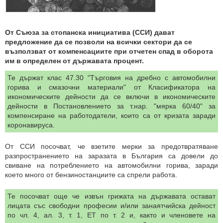
От Съюза за стопанска инициатива (ССИ) дават
предложение да се позволи на всички сектори да се
възползват от компенсациите при отчетен спад в оборота
им в определен от държавата процент.
Те държат клас 47.30 "Търговия на дребно с автомобилни
горива и смазочни материали" от Класификатора на
икономическите дейности да се включи в икономическите
дейности в Постановлението за т.нар. "мярка 60/40" за
компенсиране на работодатели, които са от кризата заради
коронавируса.
От ССИ посочват, че взетите мерки за предотвратяване
разпространението на заразата в България са довели до
свиване на потреблението на автомобилни горива, заради
което много от бензиностанциите са спрели работа.
Те посочват още че извън грижата на държавата остават
лицата със свободни професии и/или занаятчийска дейност
по чл. 4, ал. 3, т. 1, ЕТ по т. 2 и, както и членовете на