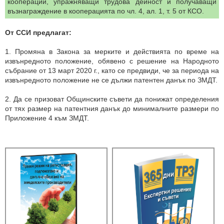
кооперации, упражняващи трудова дейност и получаващи
възнаграждение в кооперацията по чл. 4, ал. 1, т. 5 от КСО.
От ССИ предлагат:
1. Промяна в Закона за мерките и действията по време на
извънредното положение, обявено с решение на Народното
събрание от 13 март 2020 г., като се предвиди, че за периода на
извънредното положение не се дължи патентен данък по ЗМДТ.
2. Да се призоват Общинските съвети да понижат определения
от тях размер на патентния данък до минималните размери по
Приложение 4 към ЗМДТ.