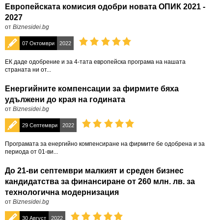
Европейската комисия одобри новата ОПИК 2021 -
2027
от
Biznesidei.bg
07 Октомври
2022
ЕК даде одобрение и за 4-тата европейска програма на нашата
страната ни от...
Енергийните компенсации за фирмите бяха
удължени до края на годината
от
Biznesidei.bg
29 Септември
2022
Програмата за енергийно компенсиране на фирмите бе одобрена и за
периода от 01-ви...
До 21-ви септември малкият и среден бизнес
кандидатства за финансиране от 260 млн. лв. за
технологична модернизация
от
Biznesidei.bg
30 Август
2022