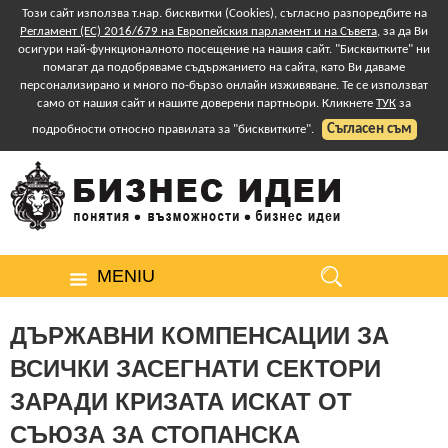
Този сайт използва т.нар. бисквитки (Cookies), съгласно разпоредбите на
Регламент (ЕС) 2016/679 на Европейския парламент и на Съвета
, за да Ви
осигури най-функционалното посещение на нашия сайт. "Бисквитките" ни
помагат да подобряваме съдържанието на сайта, като Ви даваме
персонализирано и много по-бързо онлайн изживяване. Те се използват
само от нашия сайт и нашите доверени партньори. Кликнете
ТУК
за
Съгласен съм
подробности относно правилата за "бисквитките".
MENIU
ДЪРЖАВНИ КОМПЕНСАЦИИ ЗА
ВСИЧКИ ЗАСЕГНАТИ СЕКТОРИ
ЗАРАДИ КРИЗАТА ИСКАТ ОТ
СЪЮЗА ЗА СТОПАНСКА