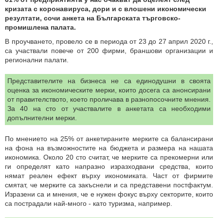
кризата с коронавируса, дори и с влошени икономически
резултати, сочи анкета на Българската търговско-
промишлена палата.
В проучването, провело се в периода от 23 до 27 април 2020 г.,
са участвали повече от 200 фирми, браншови организации и
регионални палати.
Представителите на бизнеса не са единодушни в своята
оценка за икономическите мерки, които досега са анонсирани
от правителството, което проличава в разнопосочните мнения.
За 40 на сто от участвалите в анкетата са необходими
допълнителни мерки.
По мнението на 25% от анкетираните мерките са балансирани
на фона на възможностите на бюджета и размера на нашата
икономика. Около 20 сто считат, че мерките са прекомерни или
ги определят като напразно изразходвани средства, които
нямат реален ефект върху икономиката. Част от фирмите
смятат, че мерките са закъснели и са представени постфактум.
Изразени са и мнения, че е нужен фокус върху секторите, които
са пострадали най-много - като туризма, например.