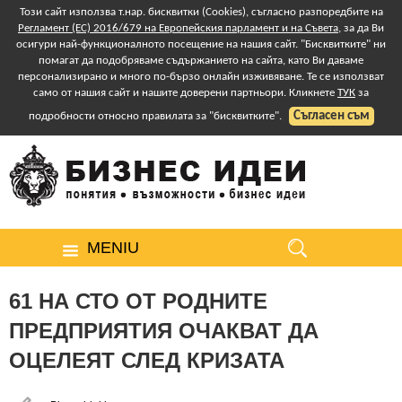
Този сайт използва т.нар. бисквитки (Cookies), съгласно разпоредбите на
Регламент (ЕС) 2016/679 на Европейския парламент и на Съвета
, за да Ви
осигури най-функционалното посещение на нашия сайт. "Бисквитките" ни
помагат да подобряваме съдържанието на сайта, като Ви даваме
персонализирано и много по-бързо онлайн изживяване. Те се използват
само от нашия сайт и нашите доверени партньори. Кликнете
ТУК
за
Съгласен съм
подробности относно правилата за "бисквитките".
MENIU
61 НА СТО ОТ РОДНИТЕ
ПРЕДПРИЯТИЯ ОЧАКВАТ ДА
ОЦЕЛЕЯТ СЛЕД КРИЗАТА