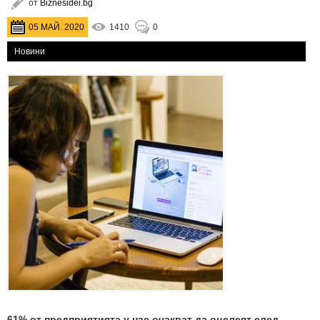
от
Biznesidei.bg
05 МАЙ. 2020
1410
0
Новини
61% от предприятията у нас очакват да оцелеят след