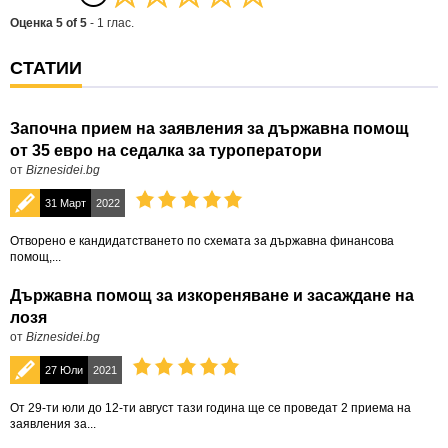
Оценка
5
of
5
-
1
глас.
СТАТИИ
Започна прием на заявления за държавна помощ
от 35 евро на седалка за туроператори
от
Biznesidei.bg
31 Март
2022
Отворено е кандидатстването по схемата за държавна финансова
помощ,...
Държавна помощ за изкореняване и засаждане на
лозя
от
Biznesidei.bg
27 Юли
2021
От 29-ти юли до 12-ти август тази година ще се проведат 2 приема на
заявления за...