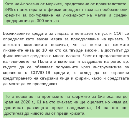
Като най-полезна от мерките, представени от правителството,
34% от анкетираните фирми определят тази за необезпечени
кредити за осигуряване на ликвидност на малки и средни
предприятия до 300 хил. лв.
Безлихвените кредити за лицата в неплатен отпуск и СОЛ се
определят като важна мярка за преодоляване на кризата. В
анкетата компаниите посочват, че за някои от схемите
лихвените нива до 10 на сто са твърде високи, а достъпът до
финансовите средства е много сложен. Част от предложенията
на членовете на Палатата включват и създаване на регистър,
където да се обявяват получените чрез инструментите за
справяне с COVID-19 кредити, с оглед да се ограничи
кредитирането на свързани лица и фирми, както и средствата
да могат да се проследяват.
По отношение на прогнозите на фирмите за бизнеса им до
края на 2020 г., 61 на сто очакват, че ще оцелеят, но няма да
достигнат равнищата преди пандемията; 14 на сто ще
достигнат до нивото им от преди кризата.