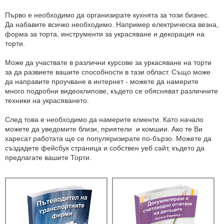
Първо е необходимо да организирате кухнята за този бизнес.
Да набавите всичко необходимо. Например електрическа везна,
форма за торта, инструменти за украсяване и декорация на
торти.
Може да участвате в различни курсове за уркасяване на торти
за да развиете вашите способности в тази област. Също може
да направите проучване в интернет - можете да намерите
много подробни видеоклипове, където се обясняват различните
техники на украсяването.
След това е необходимо да намерите клиенти. Като начало
можете да уведомите близи, приятели и комшии. Ако те Ви
харесат работата ще се популяризирате по-бързо. Можете да
създадете фейсбук страница и собствен уеб сайт, където да
предлагате вашите Торти.