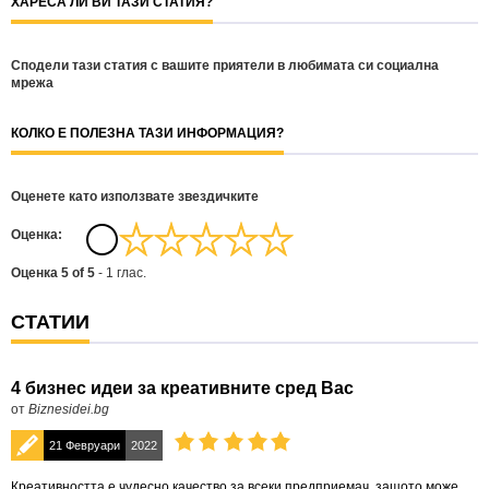
ХАРЕСА ЛИ ВИ ТАЗИ СТАТИЯ?
Сподели тази статия с вашите приятели в любимата си социална
мрежа
КОЛКО Е ПОЛЕЗНА ТАЗИ ИНФОРМАЦИЯ?
Оценете като използвате звездичките
Oценка:
Оценка
5
of
5
-
1
глас.
СТАТИИ
4 бизнес идеи за креативните сред Вас
от
Biznesidei.bg
21 Февруари
2022
Креативността е чудесно качество за всеки предприемач, защото може