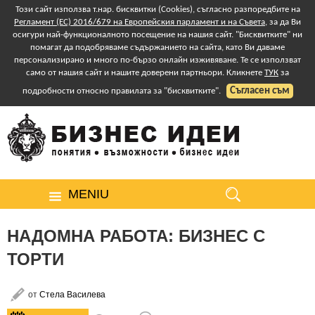
Този сайт използва т.нар. бисквитки (Cookies), съгласно разпоредбите на
Регламент (ЕС) 2016/679 на Европейския парламент и на Съвета
, за да Ви
осигури най-функционалното посещение на нашия сайт. "Бисквитките" ни
помагат да подобряваме съдържанието на сайта, като Ви даваме
персонализирано и много по-бързо онлайн изживяване. Те се използват
само от нашия сайт и нашите доверени партньори. Кликнете
ТУК
за
Съгласен съм
подробности относно правилата за "бисквитките".
MENIU
НАДОМНА РАБОТА: БИЗНЕС С
ТОРТИ
от
Стела Василева