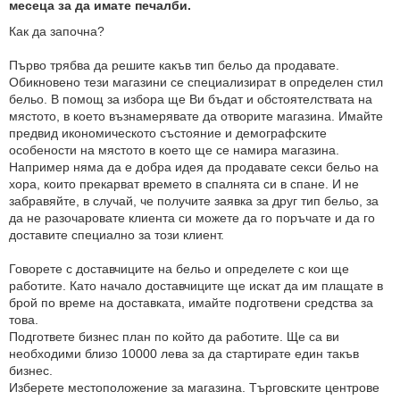
месеца за да имате печалби.
Как да започна?
Първо трябва да решите какъв тип бельо да продавате.
Обикновено тези магазини се специализират в определен стил
бельо. В помощ за избора ще Ви бъдат и обстоятелствата на
мястото, в което възнамерявате да отворите магазина. Имайте
предвид икономическото състояние и демографските
особености на мястото в което ще се намира магазина.
Например няма да е добра идея да продавате секси бельо на
хора, които прекарват времето в спалнята си в спане. И не
забравяйте, в случай, че получите заявка за друг тип бельо, за
да не разочаровате клиента си можете да го поръчате и да го
доставите специално за този клиент.
Говорете с доставчиците на бельо и определете с кои ще
работите. Като начало доставчиците ще искат да им плащате в
брой по време на доставката, имайте подготвени средства за
това.
Подгответе бизнес план по който да работите. Ще са ви
необходими близо 10000 лева за да стартирате един такъв
бизнес.
Изберете местоположение за магазина. Търговските центрове