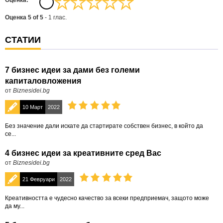
Oценка:
Оценка
5
of
5
-
1
глас.
СТАТИИ
7 бизнес идеи за дами без големи
капиталовложения
от
Biznesidei.bg
10 Март
2022
Без значение дали искате да стартирате собствен бизнес, в който да
се...
4 бизнес идеи за креативните сред Вас
от
Biznesidei.bg
21 Февруари
2022
Креативността е чудесно качество за всеки предприемач, защото може
да му...