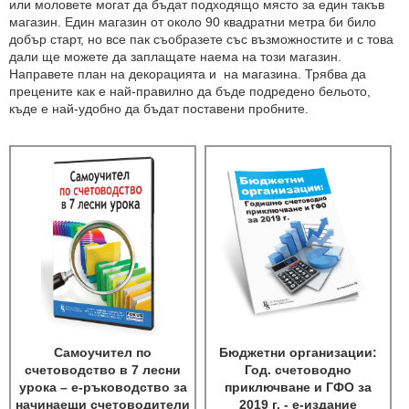
или моловете могат да бъдат подходящо място за един такъв
магазин. Един магазин от около 90 квадратни метра би било
добър старт, но все пак съобразете със възможностите и с това
дали ще можете да заплащате наема на този магазин.
Направете план на декорацията и на магазина. Трябва да
прецените как е най-правилно да бъде подредено бельото,
къде е най-удобно да бъдат поставени пробните.
Самоучител по
Бюджетни организации:
счетоводство в 7 лесни
Год. счетоводно
урока – е-ръководство за
приключване и ГФО за
начинаещи счетоводители
2019 г. - е-издание