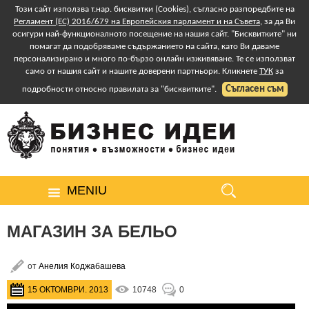
Този сайт използва т.нар. бисквитки (Cookies), съгласно разпоредбите на
Регламент (ЕС) 2016/679 на Европейския парламент и на Съвета
, за да Ви
осигури най-функционалното посещение на нашия сайт. "Бисквитките" ни
помагат да подобряваме съдържанието на сайта, като Ви даваме
персонализирано и много по-бързо онлайн изживяване. Те се използват
само от нашия сайт и нашите доверени партньори. Кликнете
ТУК
за
Съгласен съм
подробности относно правилата за "бисквитките".
MENIU
МАГАЗИН ЗА БЕЛЬО
от
Анелия Коджабашева
15 ОКТОМВРИ. 2013
10748
0